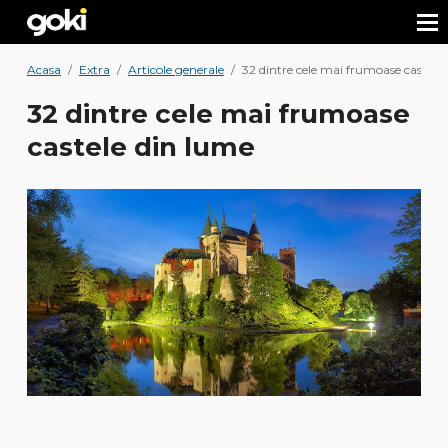
Acasa
/
Extra
/
Articole generale
/
32 dintre cele mai frumoase castele
32 dintre cele mai frumoase
castele din lume