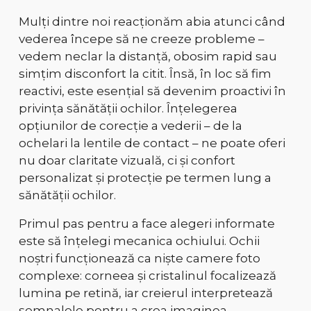
Mulți dintre noi reacționăm abia atunci când
vederea începe să ne creeze probleme –
vedem neclar la distanță, obosim rapid sau
simțim disconfort la citit. Însă, în loc să fim
reactivi, este esențial să devenim proactivi în
privința sănătății ochilor. Înțelegerea
opțiunilor de corecție a vederii – de la
ochelari la lentile de contact – ne poate oferi
nu doar claritate vizuală, ci și confort
personalizat și protecție pe termen lung a
sănătății ochilor.
Primul pas pentru a face alegeri informate
este să înțelegi mecanica ochiului. Ochii
noștri funcționează ca niște camere foto
complexe: corneea și cristalinul focalizează
lumina pe retină, iar creierul interpretează
semnalele pentru a crea imaginea.