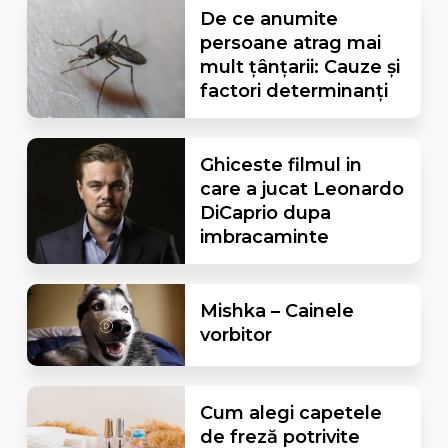
De ce anumite
persoane atrag mai
mult țânțarii: Cauze și
factori determinanți
Ghiceste filmul in
care a jucat Leonardo
DiCaprio dupa
imbracaminte
Mishka – Cainele
vorbitor
Cum alegi capetele
de freză potrivite