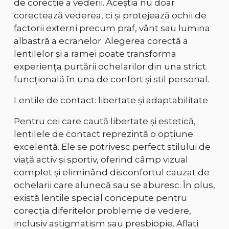
de corecție a vederii. Aceștia nu doar
corectează vederea, ci și protejează ochii de
factorii externi precum praf, vânt sau lumina
albastră a ecranelor. Alegerea corectă a
lentilelor și a ramei poate transforma
experiența purtării ochelarilor din una strict
funcțională în una de confort și stil personal.
Lentile de contact: libertate și adaptabilitate
Pentru cei care caută libertate și estetică,
lentilele de contact reprezintă o opțiune
excelentă. Ele se potrivesc perfect stilului de
viață activ și sportiv, oferind câmp vizual
complet și eliminând disconfortul cauzat de
ochelarii care alunecă sau se aburesc. În plus,
există lentile special concepute pentru
corecția diferitelor probleme de vedere,
inclusiv astigmatism sau presbiopie. Aflati