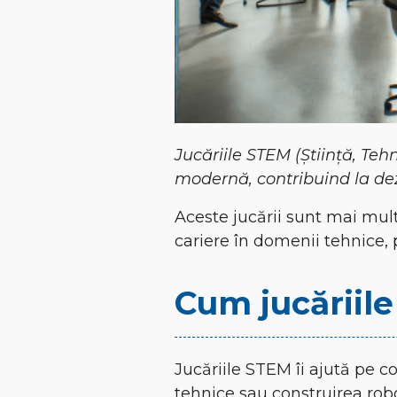
Jucăriile STEM (Știință, Teh
modernă, contribuind la dezv
Aceste jucării sunt mai mult
cariere în domenii tehnice,
Cum jucăriile
Jucăriile STEM îi ajută pe c
tehnice sau construirea roboț