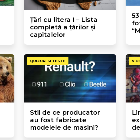
53
Țări cu litera I – Lista
fo
completă a țărilor și
“M
capitalelor
QUIZURI SI TESTE
VID
Stii de ce producator
Li
au fost fabricate
ex
modelele de masini?
de