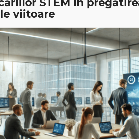
ăriilor STEM în pregătire
le viitoare