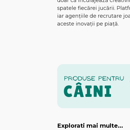
doar că încurajează creativit
spatele fiecărei jucării. Pl
iar agențiile de recrutare j
aceste inovații pe piață.
Explorati mai multe...