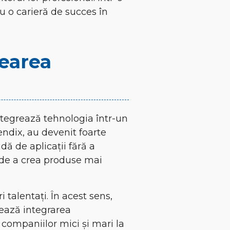
ru o carieră de succes în
rearea
ntegrează tehnologia într-un
endix, au devenit foarte
ă de aplicații fără a
a de a crea produse mai
talentați. În acest sens,
tează integrarea
companiilor mici și mari la