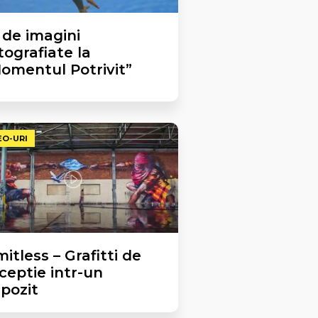
 de imagini
tografiate la
omentul Potrivit”
EO-URI
mitless – Grafitti de
ceptie intr-un
pozit