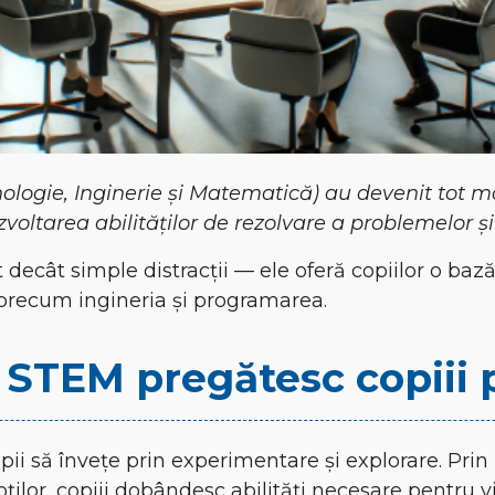
nologie, Inginerie și Matematică) au devenit tot m
oltarea abilităților de rezolvare a problemelor și 
 decât simple distracții — ele oferă copiilor o bază
 precum ingineria și programarea.
 STEM pregătesc copiii p
opii să învețe prin experimentare și explorare. Pri
ilor, copiii dobândesc abilități necesare pentru vii