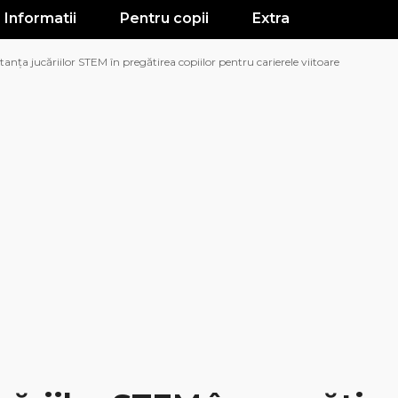
Informatii
Pentru copii
Extra
anța jucăriilor STEM în pregătirea copiilor pentru carierele viitoare