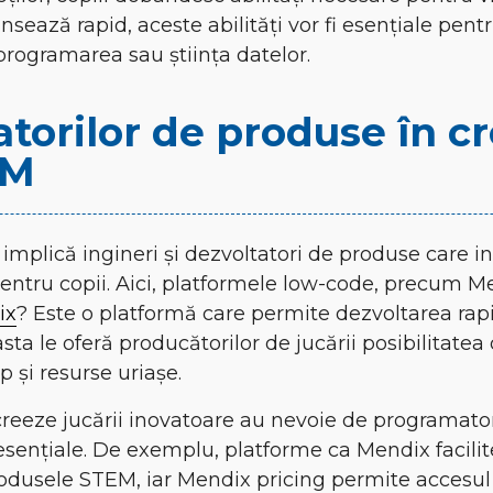
sează rapid, aceste abilități vor fi esențiale pent
rogramarea sau știința datelor.
atorilor de produse în c
EM
implică ingineri și dezvoltatori de produse care i
pentru copii. Aici, platformele low-code, precum M
ix
? Este o platformă care permite dezvoltarea rapid
ta le oferă producătorilor de jucării posibilitate
mp și resurse uriașe.
eeze jucării inovatoare au nevoie de programatori 
 esențiale. De exemplu, platforme ca Mendix facili
rodusele STEM, iar Mendix pricing permite accesul 