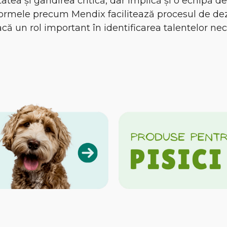
atea și gândirea critică, dar implică și o echipă de 
atformele precum Mendix facilitează procesul de de
oacă un rol important în identificarea talentelor n