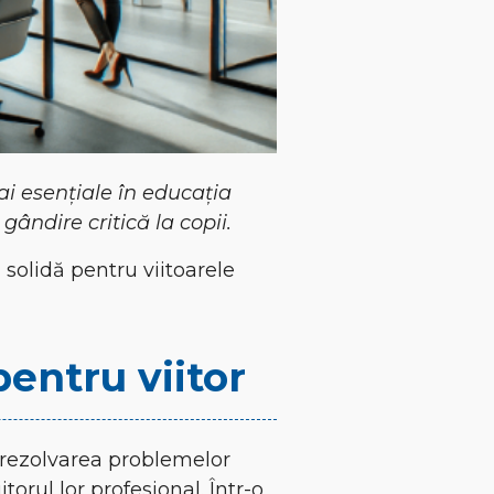
ai esențiale în educația
gândire critică la copii.
 solidă pentru viitoarele
entru viitor
n rezolvarea problemelor
torul lor profesional. Într-o