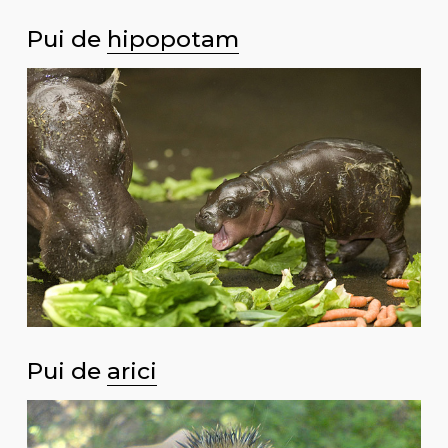
Pui de
hipopotam
Pui de
arici