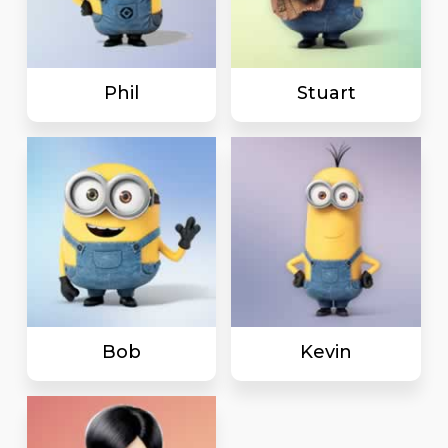
Phil
Stuart
Bob
Kevin