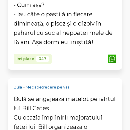
- Cum aşa?
- Iau câte o pastilă în fiecare
dimineaţă, o pisez şi o dizolv în
paharul cu suc al nepoatei mele de
16 ani. Aşa dorm eu liniştită!
Imi place
347
Bula
»
Megapetrecere pe vas
Bulă se angajeaza matelot pe iahtul
lui Bill Gates.
Cu ocazia împlinirii majoratului
fetei lui, Bill organizeaza o