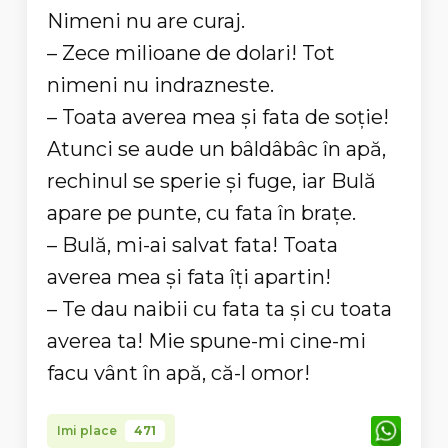
Nimeni nu are curaj.
– Zece milioane de dolari! Tot
nimeni nu indrazneste.
– Toata averea mea și fata de soție!
Atunci se aude un bâldâbâc în apă,
rechinul se sperie și fuge, iar Bulă
apare pe punte, cu fata în brațe.
– Bulă, mi-ai salvat fata! Toata
averea mea și fata îți apartin!
– Te dau naibii cu fata ta și cu toata
averea ta! Mie spune-mi cine-mi
facu vânt în apă, că-l omor!
Imi place
471