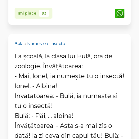
Imi place
93
Bula
»
Numeste o insecta
La şcoală, la clasa lui Bulă, ora de
zoologie. Învăţătoarea:
- Mai, Ionel, ia numeşte tu o insectă!
Ionel: - Albina!
Invatatoarea: - Bulă, ia numeşte şi
tu o insectă!
Bulă: - Păi, ... albina!
Învăţătoarea: - Asta s-a mai zis o
dată! Ia zi ceva din capul tău! Bulă: -