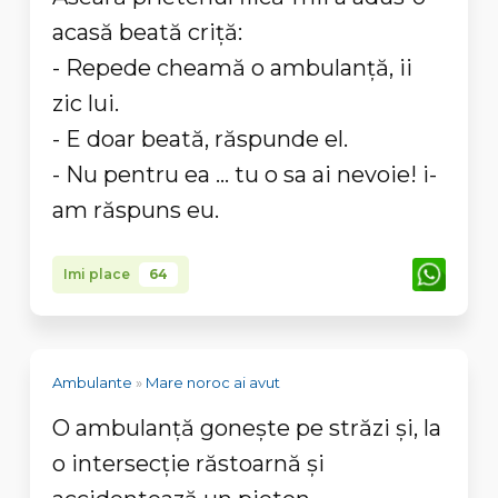
acasă beată criță:
- Repede cheamă o ambulanță, ii
zic lui.
- E doar beată, răspunde el.
- Nu pentru ea ... tu o sa ai nevoie! i-
am răspuns eu.
Imi place
64
Ambulante
»
Mare noroc ai avut
O ambulanță gonește pe străzi și, la
o intersecție răstoarnă și