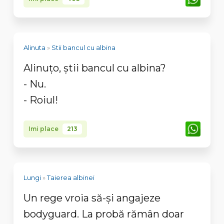
Alinuta
»
Stii bancul cu albina
Alinuţo, ştii bancul cu albina?
- Nu.
- Roiul!
Imi place
213
Lungi
»
Taierea albinei
Un rege vroia să-şi angajeze
bodyguard. La probă rămân doar