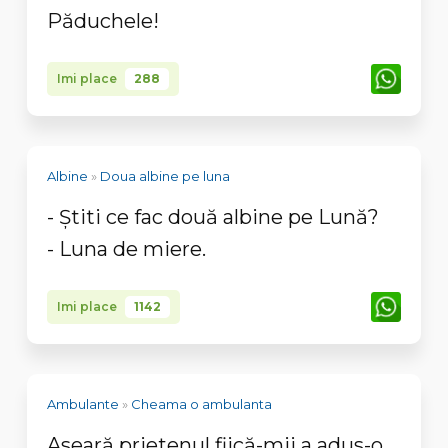
Păduchele!
Imi place
288
Albine
»
Doua albine pe luna
- Ştiti ce fac două albine pe Lună?
- Luna de miere.
Imi place
1142
Ambulante
»
Cheama o ambulanta
Aseară prietenul fiică-mii a adus-o