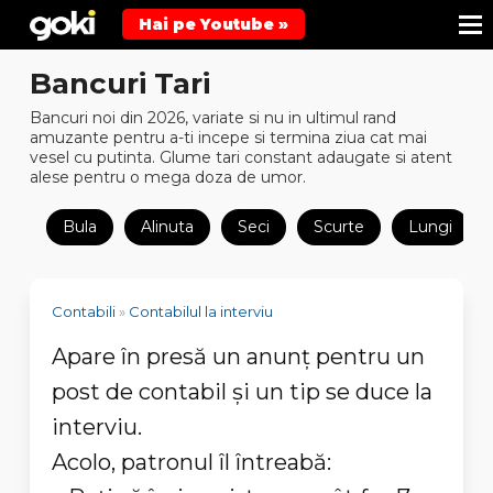
Hai pe Youtube »
Bancuri Tari
Bancuri noi din 2026, variate si nu in ultimul rand
amuzante pentru a-ti incepe si termina ziua cat mai
vesel cu putinta. Glume tari constant adaugate si atent
alese pentru o mega doza de umor.
Bula
Alinuta
Seci
Scurte
Lungi
Contabili
»
Contabilul la interviu
Apare în presă un anunţ pentru un
post de contabil şi un tip se duce la
interviu.
Acolo, patronul îl întreabă: