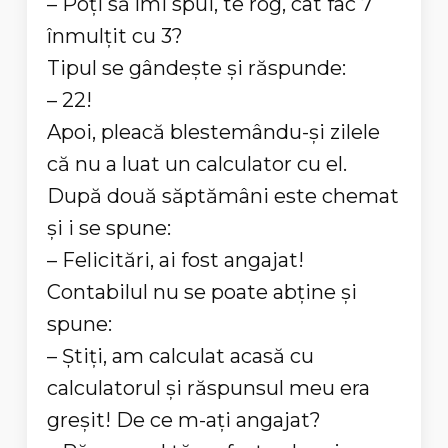
– Poţi să îmi spui, te rog, cât fac 7
înmulţit cu 3?
Tipul se gândeşte şi răspunde:
– 22!
Apoi, pleacă blestemându-şi zilele
că nu a luat un calculator cu el.
După două săptămâni este chemat
şi i se spune:
– Felicitări, ai fost angajat!
Contabilul nu se poate abţine şi
spune:
– Ştiţi, am calculat acasă cu
calculatorul şi răspunsul meu era
greşit! De ce m-aţi angajat?