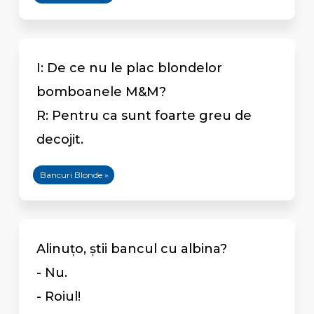
I: De ce nu le plac blondelor
bomboanele M&M?
R: Pentru ca sunt foarte greu de
decojit.
Bancuri Blonde »
Alinuţo, ştii bancul cu albina?
- Nu.
- Roiul!