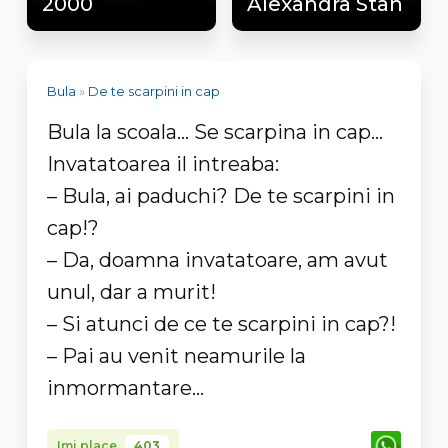
2000
Alexandra Stan
Bula
»
De te scarpini in cap
Bula la scoala… Se scarpina in cap…
Invatatoarea il intreaba:
– Bula, ai paduchi? De te scarpini in
cap!?
– Da, doamna invatatoare, am avut
unul, dar a murit!
– Si atunci de ce te scarpini in cap?!
– Pai au venit neamurile la
inmormantare…
Imi place
403