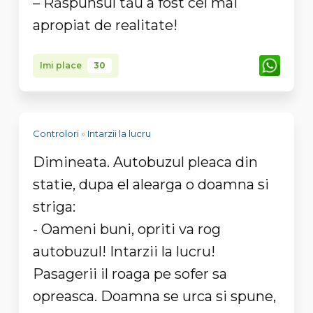
– Răspunsul tău a fost cel mai
apropiat de realitate!
Imi place
30
Controlori
»
Intarzii la lucru
Dimineata. Autobuzul pleaca din
statie, dupa el alearga o doamna si
striga:
- Oameni buni, opriti va rog
autobuzul! Intarzii la lucru!
Pasagerii il roaga pe sofer sa
opreasca. Doamna se urca si spune,