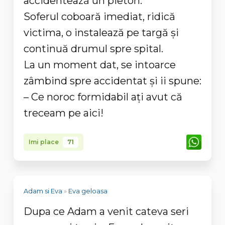
accidentează un pieton.
Soferul coboară imediat, ridică
victima, o instalează pe targă și
continuă drumul spre spital.
La un moment dat, se intoarce
zâmbind spre accidentat și ii spune:
– Ce noroc formidabil ați avut că
treceam pe aici!
Imi place
71
Adam si Eva
»
Eva geloasa
Dupa ce Adam a venit cateva seri