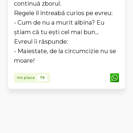
continuă zborul.
Regele îl întreabă curios pe evreu:
- Cum de nu a murit albina? Eu
ştiam că tu eşti cel mai bun...
Evreul îi răspunde:
- Maiestate, de la circumcizie nu se
moare!
Imi place
79