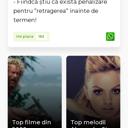
- Fiindcă știu că există penalizare
pentru ”retragerea” inainte de
termen!
Imi place
162
Top filme din
Top melodii