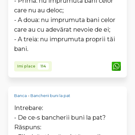
- Prima: nu imprumuta bani celor
care nu au deloc;
- A doua: nu imprumuta bani celor
care au cu adevărat nevoie de ei;
- A treia: nu imprumuta proprii tăi
bani.
Imi place
114
Banca
»
Bancherii buni la pat
Intrebare:
- De ce-s bancherii buni la pat?
Răspuns: