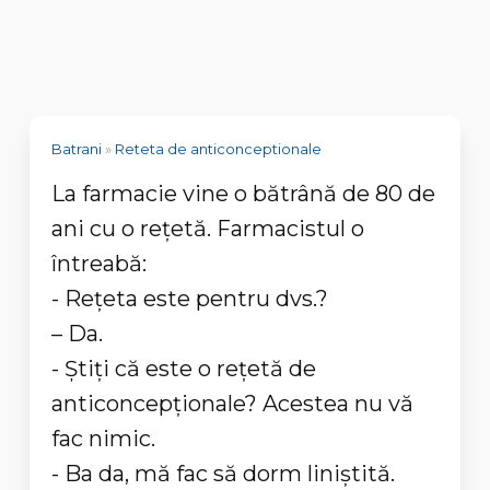
Batrani
»
Reteta de anticonceptionale
La farmacie vine o bătrână de 80 de
ani cu o reţetă. Farmacistul o
întreabă:
- Reţeta este pentru dvs.?
– Da.
- Ştiţi că este o reţetă de
anticoncepţionale? Acestea nu vă
fac nimic.
- Ba da, mă fac să dorm liniştită.