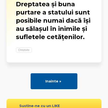
Dreptatea şi buna
purtare a statului sunt
posibile numai dacă îşi
au sălaşul în inimile şi
sufletele cetăţenilor.
Dreptate
Inainte »
Sustine-ne cu un LIKE