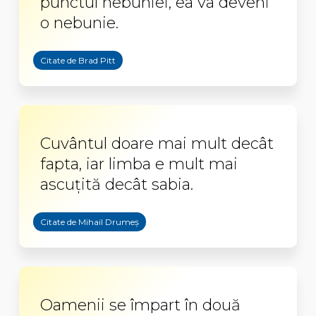
punctul nebuniei, ea va deveni
o nebunie.
Citate de Brad Pitt
Cuvântul doare mai mult decât
fapta, iar limba e mult mai
ascuţită decât sabia.
Citate de Mihail Drumeș
Oamenii se împart în două