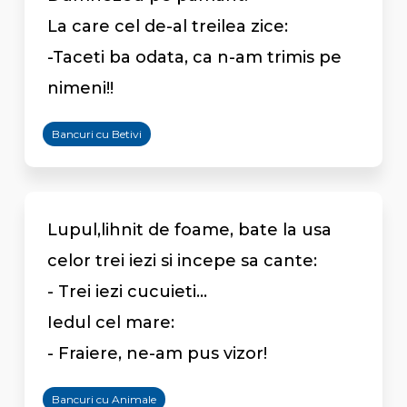
La care cel de-al treilea zice:
-Taceti ba odata, ca n-am trimis pe
nimeni!!
Bancuri cu Betivi
Lupul,lihnit de foame, bate la usa
celor trei iezi si incepe sa cante:
- Trei iezi cucuieti...
Iedul cel mare:
- Fraiere, ne-am pus vizor!
Bancuri cu Animale