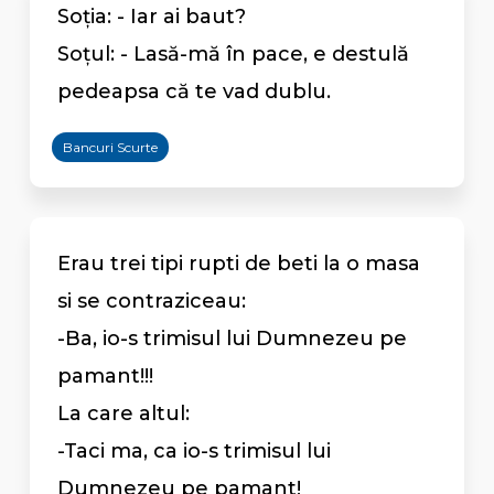
Soția: - Iar ai baut?
Soțul: - Lasă-mă în pace, e destulă
pedeapsa că te vad dublu.
Bancuri Scurte
Erau trei tipi rupti de beti la o masa
si se contraziceau:
-Ba, io-s trimisul lui Dumnezeu pe
pamant!!!
La care altul:
-Taci ma, ca io-s trimisul lui
Dumnezeu pe pamant!