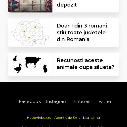
depozit
Doar 1 din 3 romani
stiu toate judetele
din Romania
Recunosti aceste
animale dupa silueta?
Facebook
Instagram
Pinterest
Twitter
HappyInbox.ro - Agentie de Email Marketing