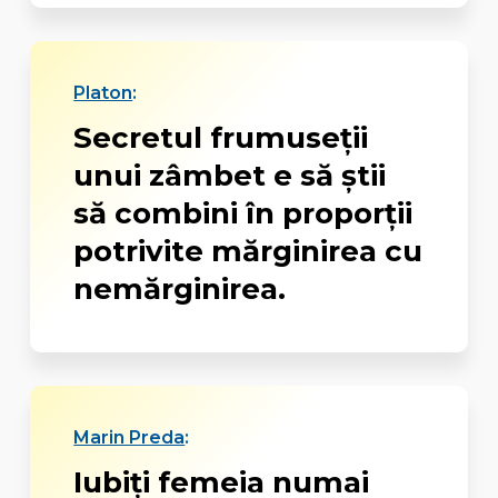
Platon
:
Secretul frumuseţii
unui zâmbet e să ştii
să combini în proporţii
potrivite mărginirea cu
nemărginirea.
Marin Preda
:
Iubiţi femeia numai