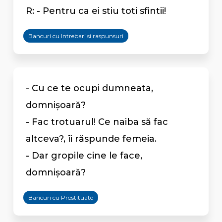
R: - Pentru ca ei stiu toti sfintii!
Bancuri cu Intrebari si raspunsuri
- Cu ce te ocupi dumneata,
domnișoară?
- Fac trotuarul! Ce naiba să fac
altceva?, îi răspunde femeia.
- Dar gropile cine le face,
domnișoară?
Bancuri cu Prostituate