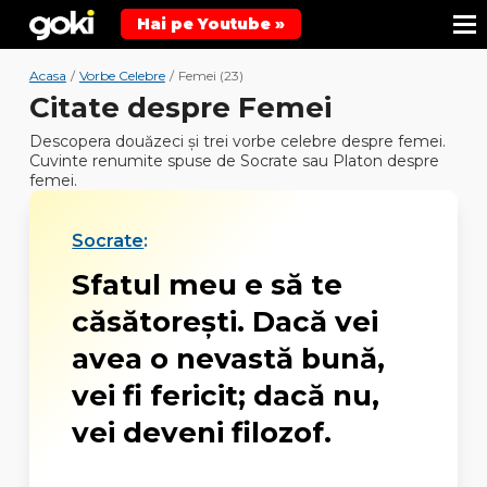
Hai pe Youtube »
Acasa
/
Vorbe Celebre
/
Femei (23)
Citate despre Femei
Descopera douăzeci şi trei vorbe celebre despre femei.
Cuvinte renumite spuse de Socrate sau Platon despre
femei.
Socrate
:
Sfatul meu e să te
căsătoreşti. Dacă vei
avea o nevastă bună,
vei fi fericit; dacă nu,
vei deveni filozof.