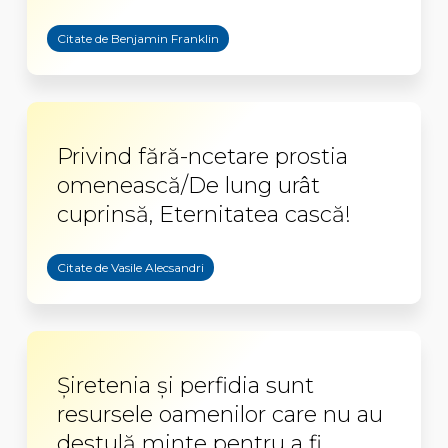
Citate de Benjamin Franklin
Privind fără-ncetare prostia
omenească/De lung urât
cuprinsă, Eternitatea cască!
Citate de Vasile Alecsandri
Șiretenia și perfidia sunt
resursele oamenilor care nu au
destulă minte pentru a fi