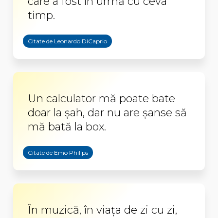
care a fost în urmă cu ceva
timp.
Citate de Leonardo DiCaprio
Un calculator mă poate bate
doar la şah, dar nu are şanse să
mă bată la box.
Citate de Emo Philips
În muzică, în viaţa de zi cu zi,