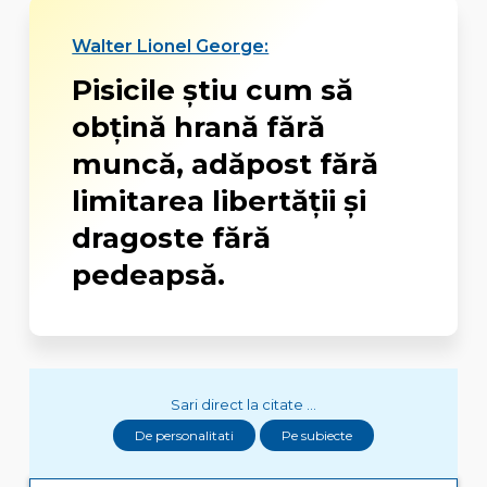
Walter Lionel George:
Pisicile știu cum să
obțină hrană fără
muncă, adăpost fără
limitarea libertății și
dragoste fără
pedeapsă.
Sari direct la citate ...
De personalitati
Pe subiecte