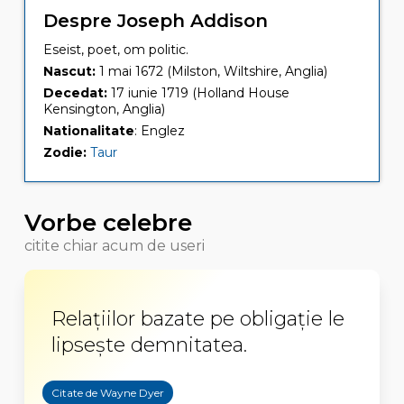
Despre Joseph Addison
Eseist, poet, om politic.
Nascut:
1 mai 1672 (Milston, Wiltshire, Anglia)
Decedat:
17 iunie 1719 (Holland House
Kensington, Anglia)
Nationalitate
: Englez
Zodie:
Taur
Vorbe celebre
citite chiar acum de useri
Relațiilor bazate pe obligație le
lipsește demnitatea.
Citate de Wayne Dyer