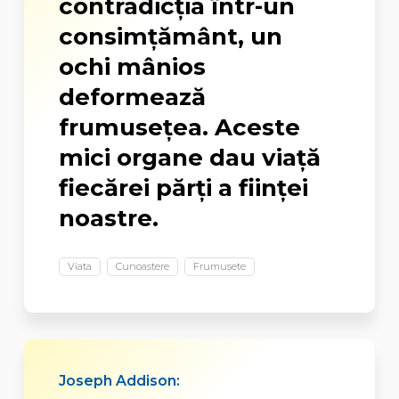
contradicţia într-un
consimţământ, un
ochi mânios
deformează
frumuseţea. Aceste
mici organe dau viaţă
fiecărei părţi a fiinţei
noastre.
Viata
Cunoastere
Frumusete
Joseph Addison: