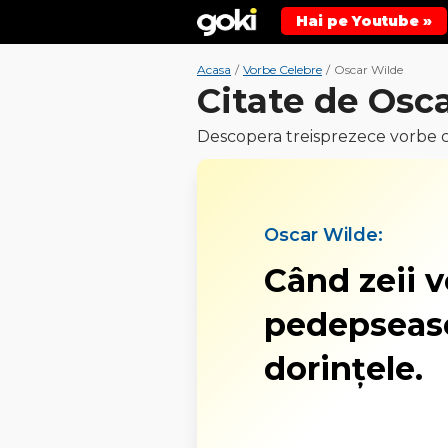
Hai pe Youtube »
Acasa
/
Vorbe Celebre
/
Oscar Wilde
Citate de Osc
Descopera treisprezece vorbe c
Oscar Wilde:
Când zeii v
pedepseasc
dorințele.