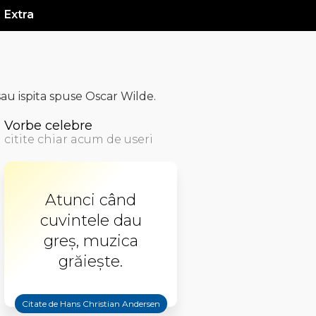
Extra
au ispita spuse Oscar Wilde.
Vorbe celebre
citite chiar acum de useri
Atunci când
cuvintele dau
greş, muzica
grăieşte.
Citate de Hans Christian Andersen