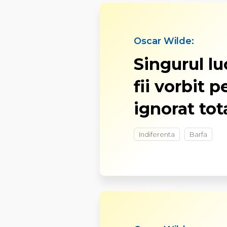
Oscar Wilde:
Singurul lu
fii vorbit p
ignorat tota
Indiferenta
Barfa