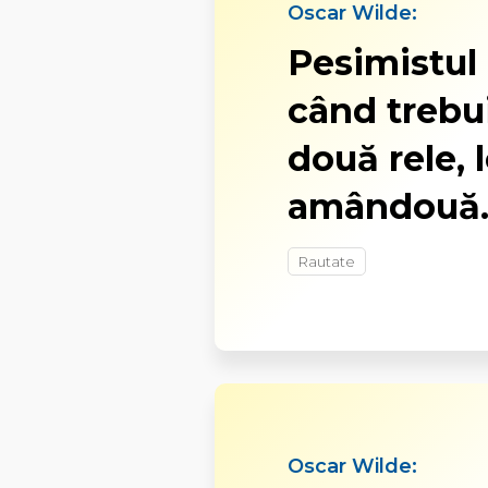
Oscar Wilde:
Pesimistul 
când trebui
două rele, 
amândouă
Rautate
Oscar Wilde: