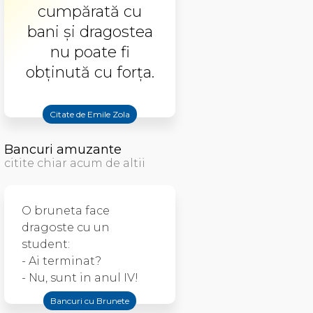
cumpărată cu
bani și dragostea
nu poate fi
obținută cu forța.
Citate de Emile Zola
Bancuri amuzante
citite chiar acum de altii
O bruneta face
dragoste cu un
student:
- Ai terminat?
- Nu, sunt in anul IV!
Bancuri cu Brunete