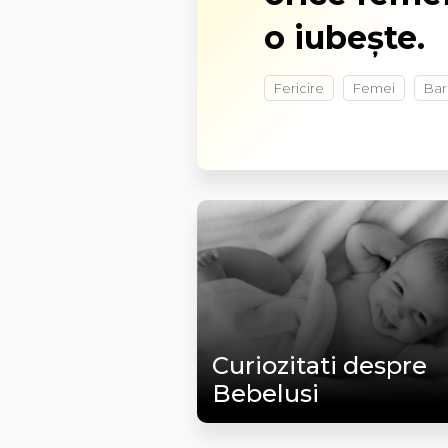
o iubește.
Fericire
Femei
Bar
Curiozitati despre
Bebelusi