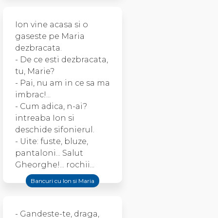
Ion vine acasa si o
gaseste pe Maria
dezbracata.
- De ce esti dezbracata,
tu, Marie?
- Pai, nu am in ce sa ma
imbrac!...
- Cum adica, n-ai?
intreaba Ion si
deschide sifonierul.
- Uite: fuste, bluze,
pantaloni... Salut
Gheorghe!... rochii...
Bancuri cu Ion si Maria
- Gandeste-te, draga,