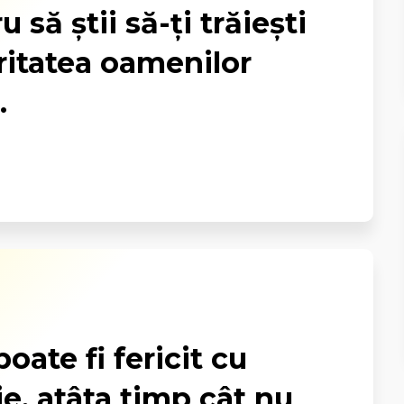
 să știi să-ți trăiești
ritatea oamenilor
.
oate fi fericit cu
e, atâta timp cât nu