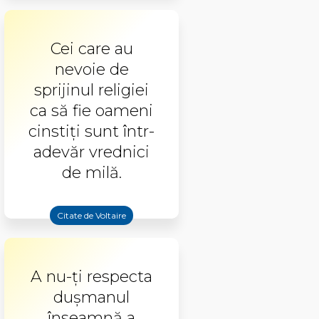
Cei care au
nevoie de
sprijinul religiei
ca să fie oameni
cinstiți sunt într-
adevăr vrednici
de milă.
Citate de Voltaire
A nu-ţi respecta
duşmanul
înseamnă a