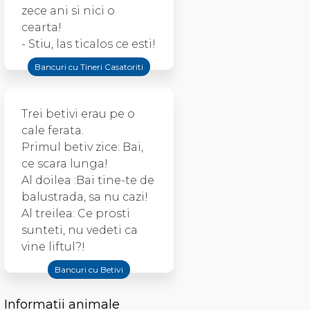
zece ani si nici o
cearta!
- Stiu, las ticalos ce esti!
Bancuri cu Tineri Casatoriti
Trei betivi erau pe o
cale ferata.
Primul betiv zice: Bai,
ce scara lunga!
Al doilea :Bai tine-te de
balustrada, sa nu cazi!
Al treilea: Ce prosti
sunteti, nu vedeti ca
vine liftul?!
Bancuri cu Betivi
Informatii animale