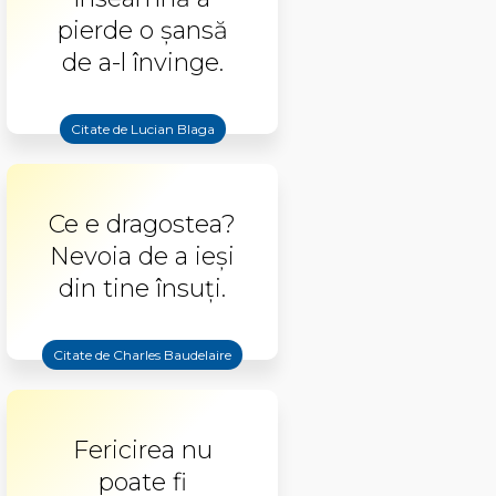
pierde o şansă
de a-l învinge.
Citate de Lucian Blaga
Ce e dragostea?
Nevoia de a ieși
din tine însuți.
Citate de Charles Baudelaire
Fericirea nu
poate fi