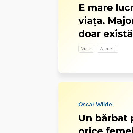
E mare lucru
viața. Majo
doar există
Viata
Oameni
Oscar Wilde:
Un bărbat p
orice femei