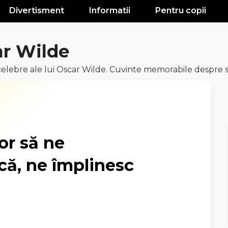
Divertisment
Informatii
Pentru copii
ar Wilde
elebre ale lui Oscar Wilde. Cuvinte memorabile despre s
or să ne
ă, ne împlinesc