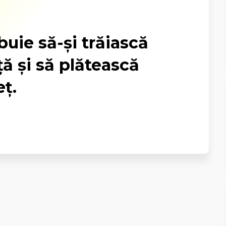
buie să-și trăiască
ță și să plătească
eț.