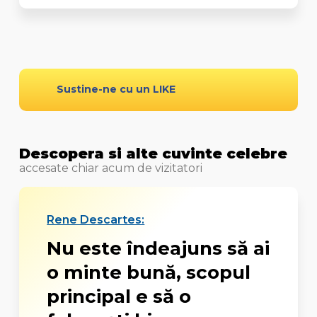
Sustine-ne cu un LIKE
Descopera si alte cuvinte celebre
accesate chiar acum de vizitatori
Rene Descartes:
Nu este îndeajuns să ai
o minte bună, scopul
principal e să o