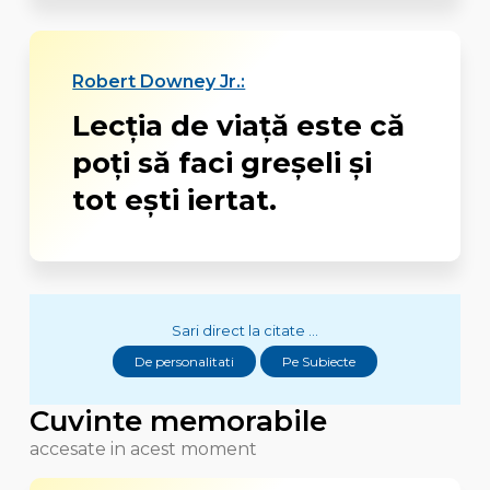
Robert Downey Jr.:
Lecţia de viaţă este că
poţi să faci greşeli şi
tot eşti iertat.
Sari direct la citate ...
De personalitati
Pe Subiecte
Cuvinte memorabile
accesate in acest moment