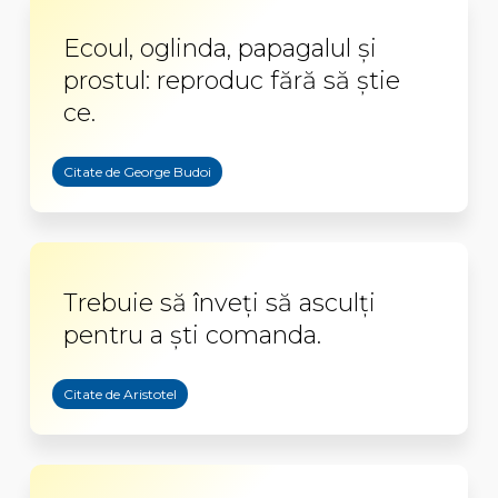
Ecoul, oglinda, papagalul şi
prostul: reproduc fără să ştie
ce.
Citate de George Budoi
Trebuie să înveți să asculți
pentru a ști comanda.
Citate de Aristotel