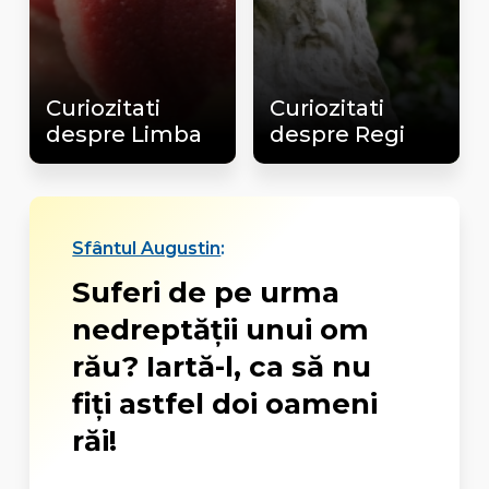
Curiozitati
Curiozitati
despre Limba
despre Regi
Sfântul Augustin
:
Suferi de pe urma
nedreptăţii unui om
rău? Iartă-l, ca să nu
fiţi astfel doi oameni
răi!