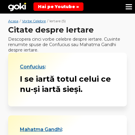
Hai pe Youtube »
Acasa
/
Vorbe Celebre
/
Iertare (5)
Citate despre Iertare
Descopera cinci vorbe celebre despre iertare. Cuvinte
renumite spuse de Confucius sau Mahatma Gandhi
despre iertare.
Confucius
:
I se iartă totul celui ce
nu-şi iartă sieşi.
Mahatma Gandhi
: