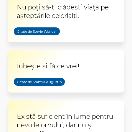
Nu poţi să-ţi clădeşti viaţa pe
aşteptările celorlalţi.
Citate de Stevie Wonder
Iubește și fă ce vrei!
Citate de Sfântul Augustin
Există suficient în lume pentru
nevoile omului, dar nu şi