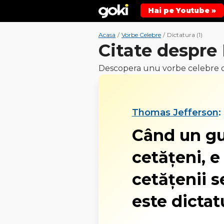
Hai pe Youtube »
Acasa
/
Vorbe Celebre
/
Dictatura (1)
Citate despre
Descopera unu vorbe celebre d
Thomas Jefferson
:
Când un gu
cetățeni, 
cetățenii 
este dictat