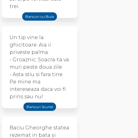
trei.
Bancuri cu Bula
Un tip vine la
ghicitoare. Aia ii
priveste palma:
- Groaznic. Soacra-ta va
muri peste doua zile.
- Asta stiu si fara tine.
Pe mine ma
intereseaza daca voi fi
prins sau nu!
Bancuri Scurte
Baciu Gheorghe statea
rezemat in bata şi