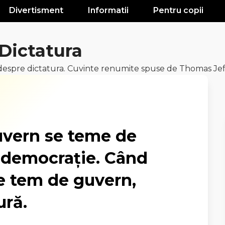
Divertisment
Informatii
Pentru copii
 Dictatura
espre dictatura. Cuvinte renumite spuse de Thomas Jeff
vern se teme de
e democrație. Când
se tem de guvern,
ură.