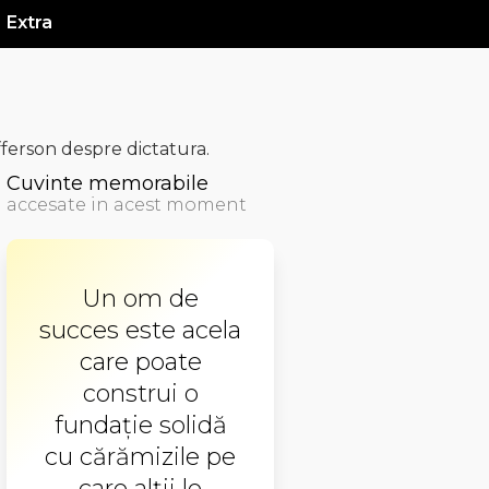
Extra
erson despre dictatura.
Cuvinte memorabile
accesate in acest moment
Un om de
succes este acela
care poate
construi o
fundație solidă
cu cărămizile pe
care alții le