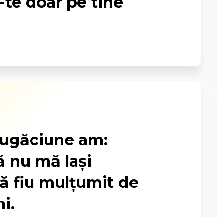
-te doar pe tine
rugăciune am:
 nu mă lași
să fiu mulțumit de
i.