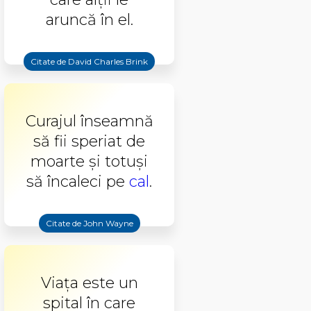
aruncă în el.
Citate de David Charles Brink
Curajul înseamnă
să fii speriat de
moarte şi totuşi
să încaleci pe
cal
.
Citate de John Wayne
Viața este un
spital în care