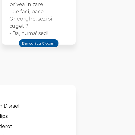
privea in zare...
- Ce faci, bace
Gheorghe, sezi si
cugeti?
- Ba, numa' sed!
Bancuri cu Ciobani
 Disraeli
ips
derot