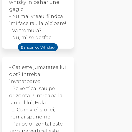
whisky in pahar unei
gagici.
- Nu mai vreau, fiindca
imi face rau la picioare!
- Va tremura?
- Nu, mi se desfac!
Bancuri cu Whiskey
- Cat este jumătatea lui
opt? Intreba
invatatoarea.
- Pe vertical sau pe
orizontal? Intreaba la
randul lui, Bula.
- .... Cum vrei s-o iei,
numai spune-ne.
- Pai pe orizontal este
zero, pe vertical este