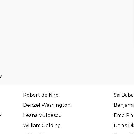
e
Robert de Niro
Sai Baba
Denzel Washington
Benjamin
ki
Ileana Vulpescu
Emo Phil
William Golding
Denis Di