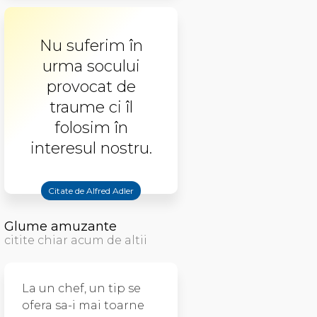
Nu suferim în
urma socului
provocat de
traume ci îl
folosim în
interesul nostru.
Citate de Alfred Adler
Glume amuzante
citite chiar acum de altii
La un chef, un tip se
ofera sa-i mai toarne