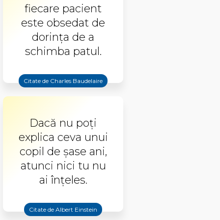
fiecare pacient
este obsedat de
dorința de a
schimba patul.
Citate de Charles Baudelaire
Dacă nu poți
explica ceva unui
copil de șase ani,
atunci nici tu nu
ai înțeles.
Citate de Albert Einstein