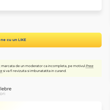
-ne cu un LIKE
t marcata de un moderator ca incompleta, pe motivul
Prea
ra
si va fi revizuita si imbunatatita in curand.
elebre
ori