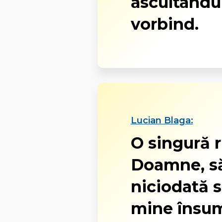
ascultându
vorbind.
Lucian Blaga:
O singură 
Doamne, să
niciodată 
mine însum