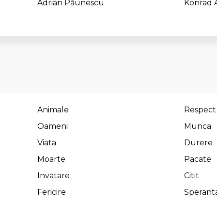
Adrian Păunescu
Konrad 
Animale
Respect
Oameni
Munca
Viata
Durere
Moarte
Pacate
Invatare
Citit
Fericire
Sperant