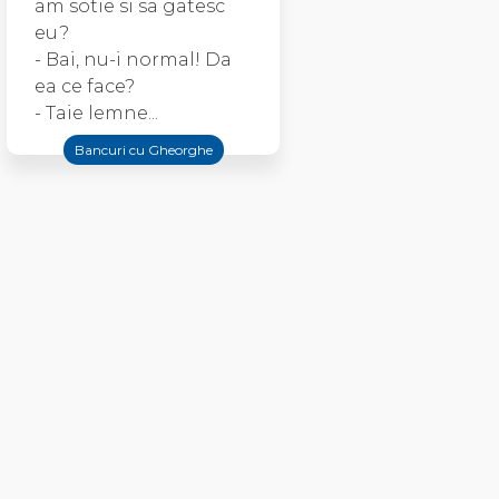
am sotie si sa gatesc
eu?
- Bai, nu-i normal! Da
ea ce face?
- Taie lemne...
Bancuri cu Gheorghe