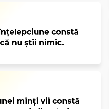
înţelepciune constă
 că nu ştii nimic.
unei minţi vii constă