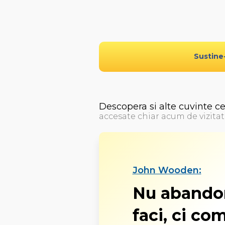
Sustine
Descopera si alte cuvinte c
accesate chiar acum de vizitat
John Wooden:
Nu abandon
faci, ci co