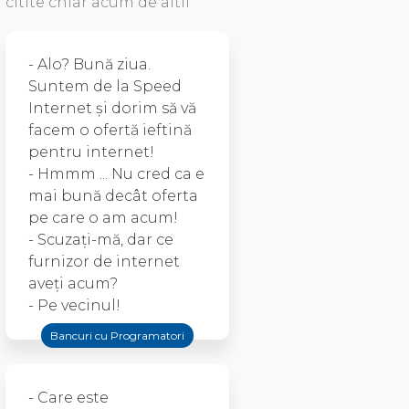
citite chiar acum de altii
- Alo? Bună ziua.
Suntem de la Speed
Internet și dorim să vă
facem o ofertă ieftină
pentru internet!
- Hmmm ... Nu cred ca e
mai bună decât oferta
pe care o am acum!
- Scuzați-mă, dar ce
furnizor de internet
aveți acum?
- Pe vecinul!
Bancuri cu Programatori
- Care este