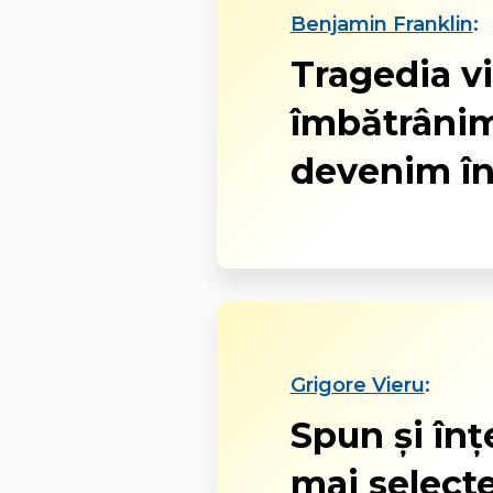
Benjamin Franklin
:
Tragedia vi
îmbătrânim
devenim înț
Grigore Vieru
:
Spun și înțe
mai select