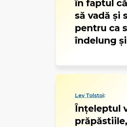
în faptul că
să vadă şi 
pentru ca 
îndelung şi
Lev Tolstoi
:
Înţeleptul 
prăpăstiile