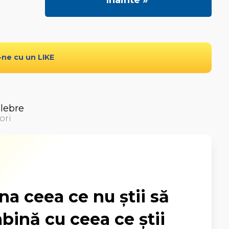
Inainte »
-ne cu un LIKE
elebre
ori
a ceea ce nu știi să
mbină cu ceea ce știi