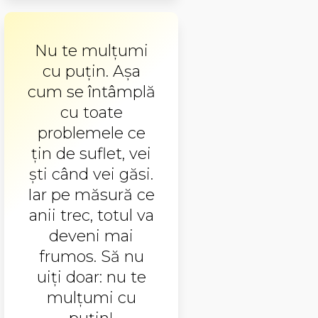
Nu te mulţumi
cu puţin. Aşa
cum se întâmplă
cu toate
problemele ce
ţin de suflet, vei
şti când vei găsi.
Iar pe măsură ce
anii trec, totul va
deveni mai
frumos. Să nu
uiţi doar: nu te
mulţumi cu