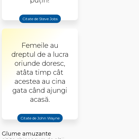
puţin!
Citate de Steve Jobs
Femeile au
dreptul de a lucra
oriunde doresc,
atâta timp cât
acestea au cina
gata când ajungi
acasă.
Citate de John Wayne
Glume amuzante