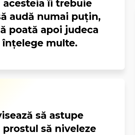
 acesteia îi trebuie
să audă numai puţin,
să poată apoi judeca
 înţelege multe.
visează să astupe
, prostul să niveleze