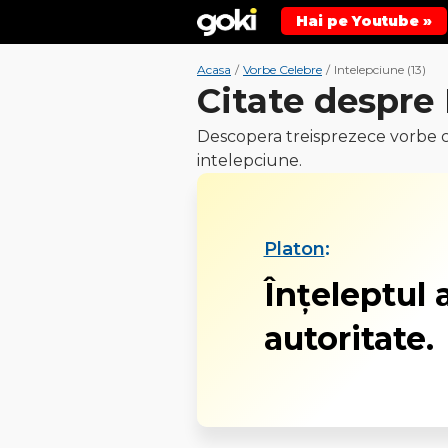
Hai pe Youtube »
Acasa
/
Vorbe Celebre
/
Intelepciune (13)
Citate despre
Descopera treisprezece vorbe 
intelepciune.
Platon
:
Înţeleptul 
autoritate.