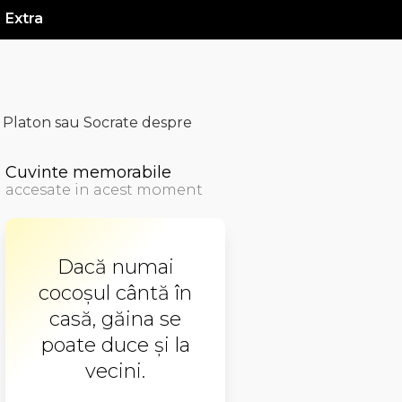
Extra
 Platon sau Socrate despre
Cuvinte memorabile
accesate in acest moment
Dacă numai
cocoşul cântă în
casă, găina se
poate duce şi la
vecini.