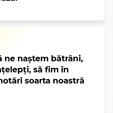
ă ne naştem bătrâni,
ţelepţi, să fim în
hotărî soarta noastră