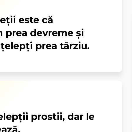
eții este că
 prea devreme și
elepți prea târziu.
lepții prostii, dar le
ează.