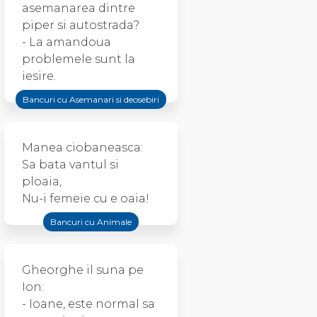
asemanarea dintre
piper si autostrada?
- La amandoua
problemele sunt la
iesire.
Bancuri cu Asemanari si deosebiri
Manea ciobaneasca:
Sa bata vantul si
ploaia,
Nu-i femeie cu e oaia!
Bancuri cu Animale
Gheorghe il suna pe
Ion:
- Ioane, este normal sa