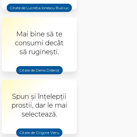
Citate de Lucreţia Ionescu Buiciuc
Mai bine să te
consumi decât
să ruginești.
Citate de Denis Diderot
Spun și înțelepții
prostii, dar le mai
selectează.
Citate de Grigore Vieru