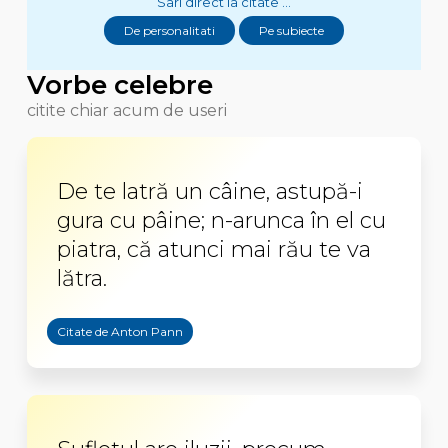
Sari direct la citate ...
De personalitati
Pe subiecte
Vorbe celebre
citite chiar acum de useri
De te latră un câine, astupă-i
gura cu pâine; n-arunca în el cu
piatra, că atunci mai rău te va
lătra.
Citate de Anton Pann