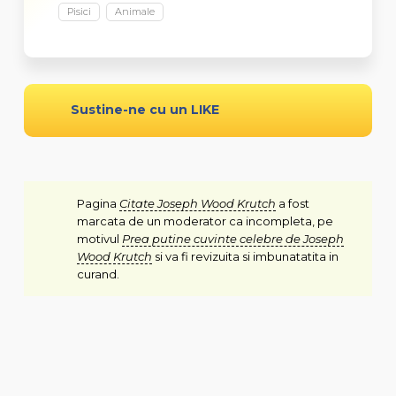
Pisici
Animale
Sustine-ne cu un LIKE
Pagina
Citate Joseph Wood Krutch
a fost
marcata de un moderator ca incompleta, pe
motivul
Prea putine cuvinte celebre de Joseph
Wood Krutch
si va fi revizuita si imbunatatita in
curand.