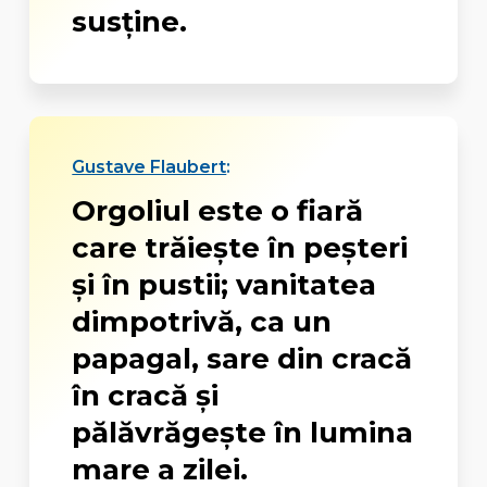
susţine.
Gustave Flaubert
:
Orgoliul este o fiară
care trăieşte în peşteri
şi în pustii; vanitatea
dimpotrivă, ca un
papagal, sare din cracă
în cracă şi
pălăvrăgeşte în lumina
mare a zilei.