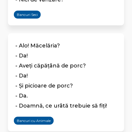
Bancuri Seci
- Alo! Măcelăria?
- Da!
- Aveţi căpăţână de porc?
- Da!
- Şi picioare de porc?
- Da.
- Doamnă, ce urâtă trebuie să fiţi!
Bancuri cu Animale