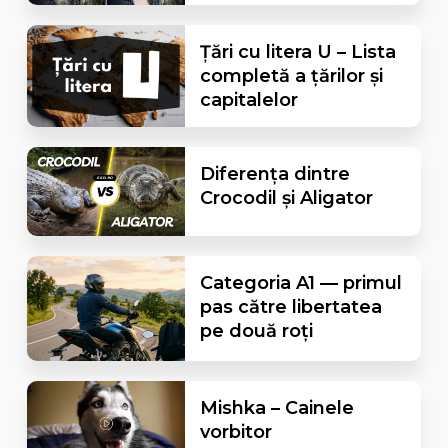
Țări cu litera U – Lista
completă a țărilor și
capitalelor
Diferența dintre
Crocodil și Aligator
Categoria A1 — primul
pas către libertatea
pe două roți
Mishka – Cainele
vorbitor