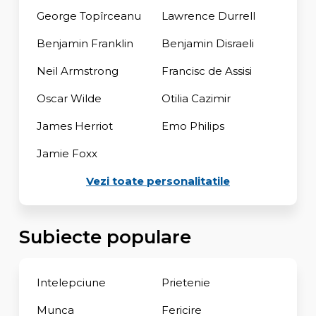
George Topîrceanu
Lawrence Durrell
Benjamin Franklin
Benjamin Disraeli
Neil Armstrong
Francisc de Assisi
Oscar Wilde
Otilia Cazimir
James Herriot
Emo Philips
Jamie Foxx
Vezi toate personalitatile
Subiecte populare
Intelepciune
Prietenie
Munca
Fericire