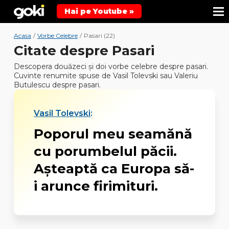
Hai pe Youtube »
Acasa
/
Vorbe Celebre
/
Pasari (22)
Citate despre Pasari
Descopera douăzeci şi doi vorbe celebre despre pasari.
Cuvinte renumite spuse de Vasil Tolevski sau Valeriu
Butulescu despre pasari.
Vasil Tolevski
:
Poporul meu seamănă
cu porumbelul păcii.
Aşteaptă ca Europa să-
i arunce firimituri.