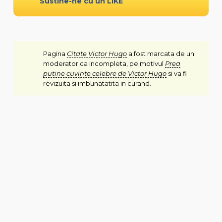
Sustine-ne cu un LIKE
Pagina
Citate Victor Hugo
a fost marcata de un
moderator ca incompleta, pe motivul
Prea
putine cuvinte celebre de Victor Hugo
si va fi
revizuita si imbunatatita in curand.