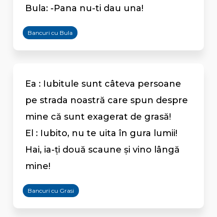
Bula: -Pana nu-ti dau una!
Bancuri cu Bula
Ea : Iubitule sunt câteva persoane
pe strada noastră care spun despre
mine că sunt exagerat de grasă!
El : Iubito, nu te uita în gura lumii!
Hai, ia-ți două scaune și vino lângă
mine!
Bancuri cu Grasi