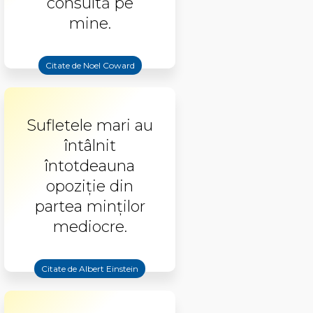
consultă pe
mine.
Citate de Noel Coward
Sufletele mari au
întâlnit
întotdeauna
opoziție din
partea minților
mediocre.
Citate de Albert Einstein