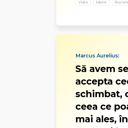
Viata
Iubire
Bucuri
Marcus Aurelius:
Să avem se
accepta ce
schimbat, 
ceea ce poa
mai ales, î