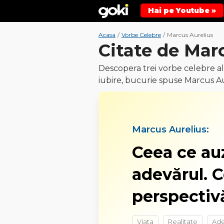
Hai pe Youtube »
Acasa
/
Vorbe Celebre
/
Marcus Aurelius
Citate de Mar
Descopera trei vorbe celebre ale
iubire, bucurie spuse Marcus Au
Marcus Aurelius:
Ceea ce auz
adevărul. C
perspectivă
Viata
Realitate
Ade