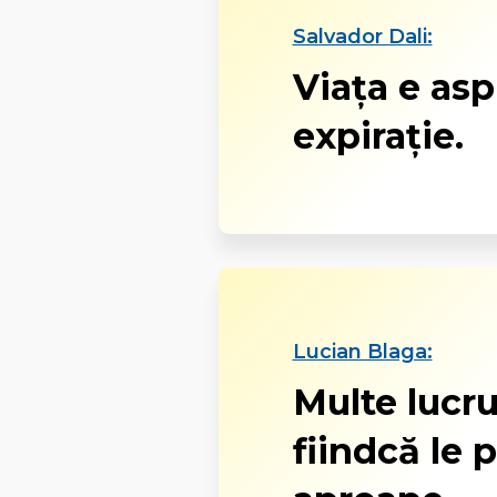
Salvador Dali:
Viaţa e aspi
expiraţie.
Lucian Blaga:
Multe lucr
fiindcă le 