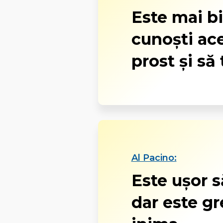
Este mai bin
cunoşti ace
prost şi să 
Al Pacino:
Este uşor s
dar este gr