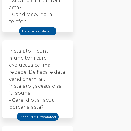
- Si cand sa intampla
asta?
- Cand raspund la
telefon.
Bancuri cu Nebuni
Instalatorii sunt
muncitorii care
evolueaza cel mai
repede. De fiecare data
cand chemi alt
instalator, acesta o sa
iti spuna:
- Care idiot a facut
porcaria asta?
Bancuri cu Instalatori