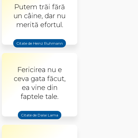
Putem trăi fără
un câine, dar nu
merită efortul.
Citate de Heinz Ruhmann
Fericirea nu e
ceva gata făcut,
ea vine din
faptele tale.
Citate de Dalai Lama