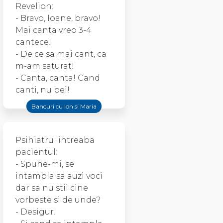
Revelion:
- Bravo, Ioane, bravo!
Mai canta vreo 3-4
cantece!
- De ce sa mai cant, ca
m-am saturat!
- Canta, canta! Cand
canti, nu bei!
Bancuri cu Ion si Maria
Psihiatrul intreaba
pacientul:
- Spune-mi, se
intampla sa auzi voci
dar sa nu stii cine
vorbeste si de unde?
- Desigur.