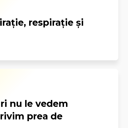
raţie, respiraţie şi
uri nu le vedem
privim prea de