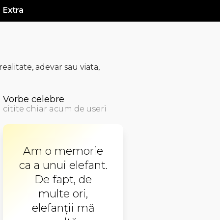
Extra
alitate, adevar sau viata,
Vorbe celebre
citite chiar acum de useri
Am o memorie
ca a unui elefant.
De fapt, de
multe ori,
elefanţii mă