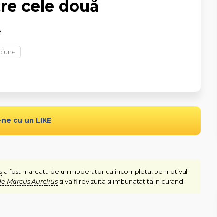
tre cele două
.
ciune
-ne cu un LIKE
s
a fost marcata de un moderator ca incompleta, pe motivul
de Marcus Aurelius
si va fi revizuita si imbunatatita in curand.