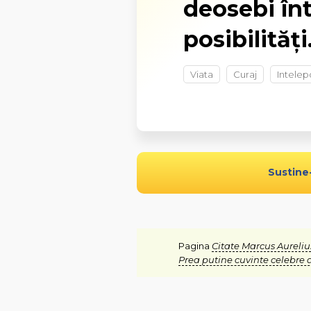
deosebi în
posibilități
Viata
Curaj
Intelep
Sustine
Pagina
Citate Marcus Aureliu
Prea putine cuvinte celebre 