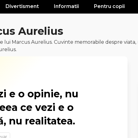
Divertisment
Informatii
Pentru copii
cus Aurelius
 lui Marcus Aurelius. Cuvinte memorabile despre viata, re
relius.
i e o opinie, nu
eea ce vezi e o
, nu realitatea.
var