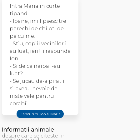
Intra Maria in curte
tipand:
- Ioane, imi lipsesc trei
perechi de chiloti de
pe culme!
- Stiu, copiii vecinilor i-
au luat, ieri! Ii raspunde
Ion.
- Si de ce naiba i-au
luat?
- Se jucau de-a piratii
si-aveau nevoie de
niste vele pentru
corabii...
Bancuri cu Ion si Maria
Informatii animale
despre care se citeste in
acest moment