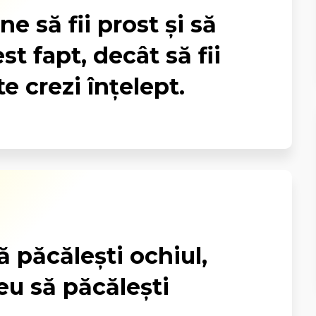
e să fii prost şi să
st fapt, decât să fii
te crezi înţelept.
ă păcăleşti ochiul,
eu să păcăleşti