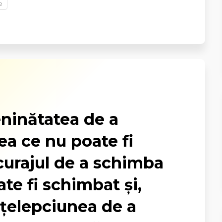
e
ninătatea de a
ea ce nu poate fi
curajul de a schimba
te fi schimbat şi,
nţelepciunea de a