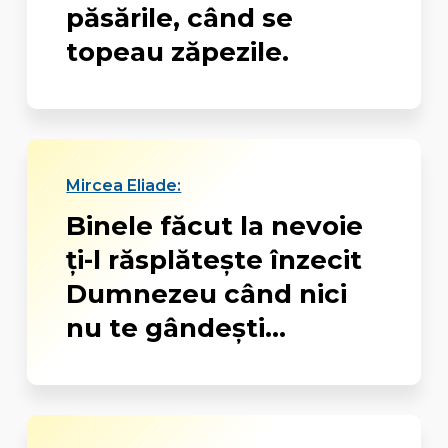
păsările, când se
topeau zăpezile.
Mircea Eliade:
Binele făcut la nevoie
ţi-l răsplăteşte înzecit
Dumnezeu când nici
nu te gândeşti...