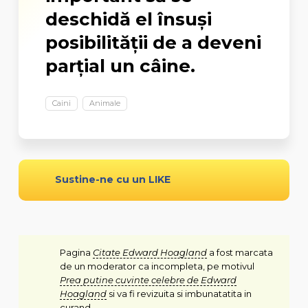
deschidă el însuși
posibilității de a deveni
parțial un câine.
Caini
Animale
Sustine-ne cu un LIKE
Pagina
Citate Edward Hoagland
a fost marcata
de un moderator ca incompleta, pe motivul
Prea putine cuvinte celebre de Edward
Hoagland
si va fi revizuita si imbunatatita in
curand.