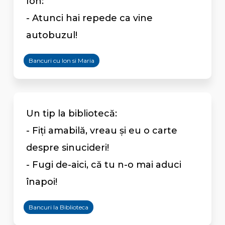
Ion:
- Atunci hai repede ca vine
autobuzul!
Bancuri cu Ion si Maria
Un tip la bibliotecă:
- Fiţi amabilă, vreau şi eu o carte
despre sinucideri!
- Fugi de-aici, că tu n-o mai aduci
înapoi!
Bancuri la Biblioteca