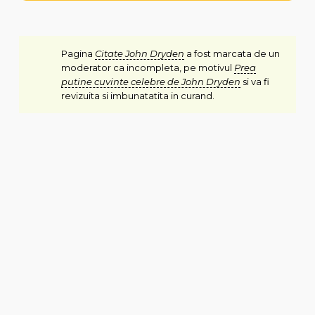
Pagina
Citate John Dryden
a fost marcata de un
moderator ca incompleta, pe motivul
Prea
putine cuvinte celebre de John Dryden
si va fi
revizuita si imbunatatita in curand.