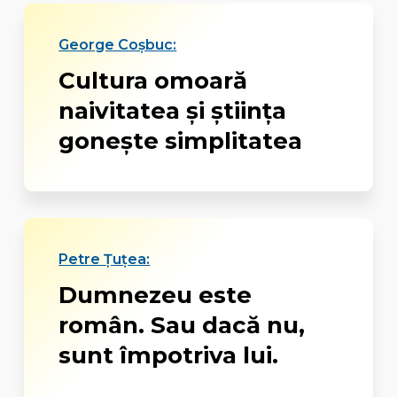
George Coşbuc:
Cultura omoară
naivitatea şi ştiinţa
goneşte simplitatea
Petre Țuțea:
Dumnezeu este
român. Sau dacă nu,
sunt împotriva lui.