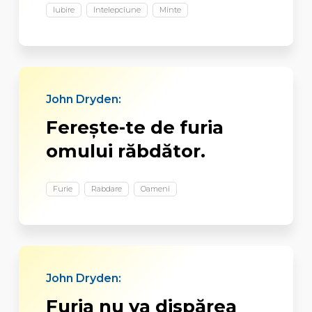
Iubire
Intelepciune
Minte
John Dryden:
Ferește-te de furia
omului răbdător.
Furie
Rabdare
Oameni
John Dryden:
Furia nu va dispărea