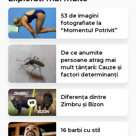
53 de imagini
fotografiate la
“Momentul Potrivit”
De ce anumite
persoane atrag mai
mult țânțarii: Cauze și
factori determinanți
Diferența dintre
Zimbru și Bizon
16 barbi cu stil