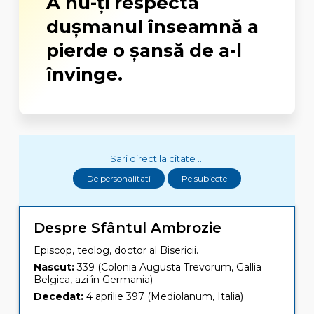
A nu-ţi respecta
duşmanul înseamnă a
pierde o şansă de a-l
învinge.
Sari direct la citate ...
De personalitati
Pe subiecte
Despre Sfântul Ambrozie
Episcop, teolog, doctor al Bisericii.
Nascut:
339 (Colonia Augusta Trevorum, Gallia
Belgica, azi în Germania)
Decedat:
4 aprilie 397 (Mediolanum, Italia)