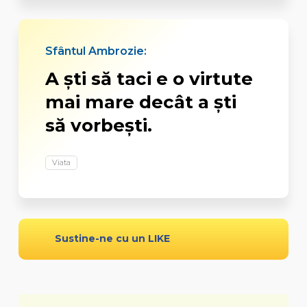
Sfântul Ambrozie:
A ști să taci e o virtute
mai mare decât a ști
să vorbești.
Viata
Sustine-ne cu un LIKE