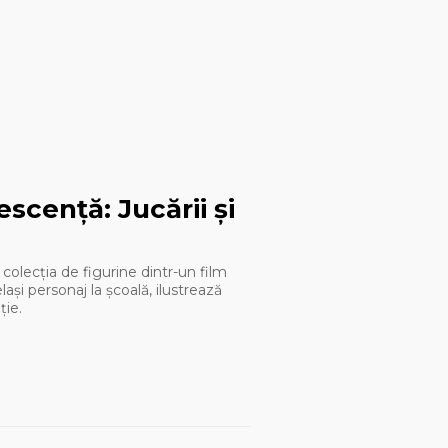
scență: Jucării și
ă colecția de figurine dintr-un film
ași personaj la școală, ilustrează
ție.