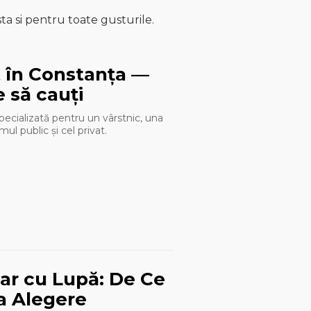
sta si pentru toate gusturile.
t în Constanța —
e să cauți
pecializată pentru un vârstnic, una
ul public și cel privat.
ar cu Lupă: De Ce
la Alegere