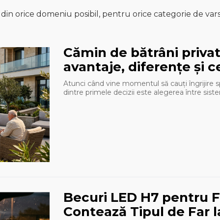
nd din orice domeniu posibil, pentru orice categorie de var
Cămin de bătrâni priva
avantaje, diferențe și c
Atunci când vine momentul să cauți îngrijire s
dintre primele decizii este alegerea între sistem
Becuri LED H7 pentru F
Contează Tipul de Far 