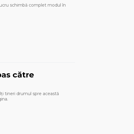
st lucru schimbă complet modul în
pas către
ți tineri drumul spre această
ina.