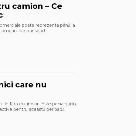
tru camion – Ce
c
comerciale poate reprezenta până la
 companii de transport
mici care nu
 în fața ecranelor, însă specialiștii în
eractive pentru această perioadă