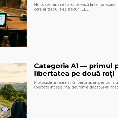
Nu toate farurile funcționează la fel, iar ace
care ar trebui aleși becurii LED.
Categoria A1 — primul 
libertatea pe două roți
Motocicleta înseamnă libertate, iar pentru mul
libertate începe mai devreme decât și-ar imag