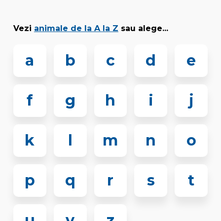
Vezi
animale de la A la Z
sau alege...
a
b
c
d
e
f
g
h
i
j
k
l
m
n
o
p
q
r
s
t
u
v
z