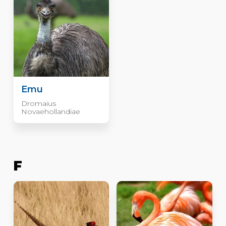
Emu
Dromaius
Novaehollandiae
F