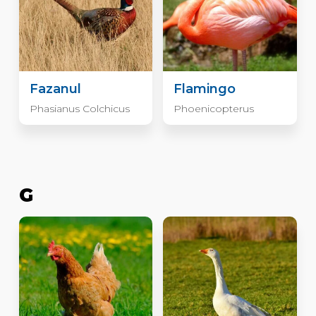
Fazanul
Flamingo
Phasianus Colchicus
Phoenicopterus
G