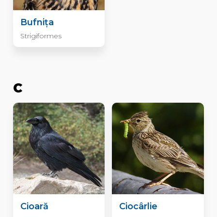
Bufnița
Strigiformes
C
Cioară
Ciocârlie