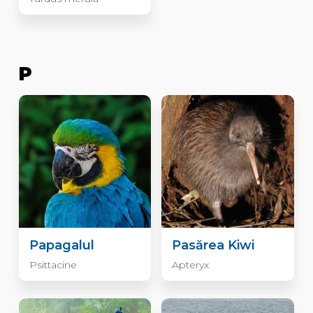
P
Papagalul
Pasărea Kiwi
Psittacine
Apteryx