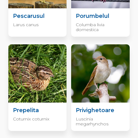
Pescarusul
Porumbelul
Larus canus
Columba livia
domestica
Prepelita
Privighetoare
Coturnix coturnix
Luscinia
megarhynchos