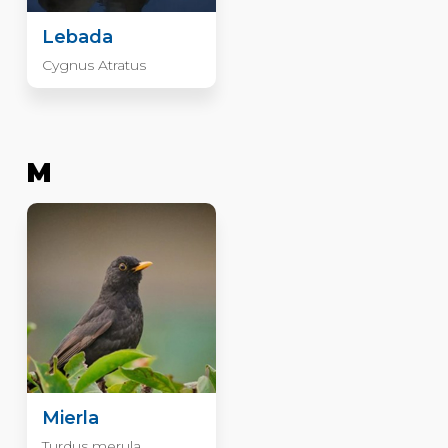
Lebada
Cygnus Atratus
M
Mierla
Turdus merula