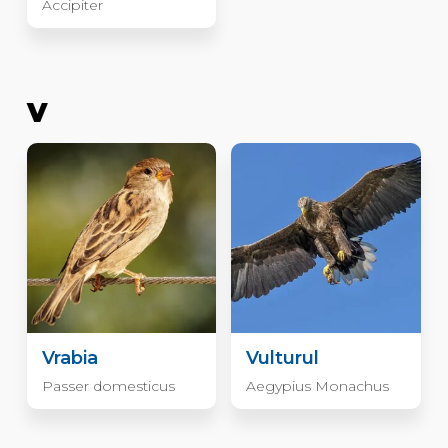
Accipiter
V
Vrabia
Vulturul
Passer domesticus
Aegypius Monachus