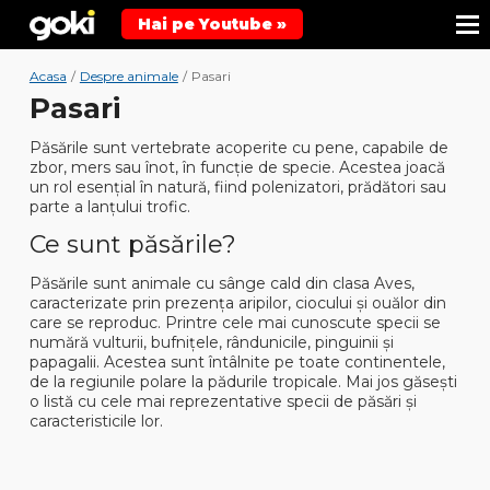
Hai pe Youtube »
Acasa
/
Despre animale
/
Pasari
Pasari
Păsările sunt vertebrate acoperite cu pene, capabile de
zbor, mers sau înot, în funcție de specie. Acestea joacă
un rol esențial în natură, fiind polenizatori, prădători sau
parte a lanțului trofic.
Ce sunt păsările?
Păsările sunt animale cu sânge cald din clasa
Aves
,
caracterizate prin prezența aripilor, ciocului și ouălor din
care se reproduc. Printre cele mai cunoscute specii se
numără
vulturii, bufnițele, rândunicile, pinguinii și
papagalii
. Acestea sunt întâlnite pe toate continentele,
de la regiunile polare la pădurile tropicale. Mai jos găsești
o listă cu cele mai reprezentative specii de păsări și
caracteristicile lor.