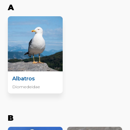
A
Albatros
Diomedeidae
B