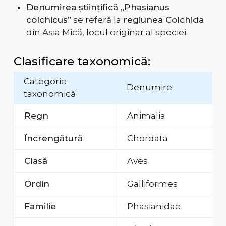
Denumirea științifică „Phasianus
colchicus”
se referă la
regiunea Colchida
din Asia Mică, locul originar al speciei.
Clasificare taxonomică:
Categorie
Denumire
taxonomică
Regn
Animalia
Încrengătură
Chordata
Clasă
Aves
Ordin
Galliformes
Familie
Phasianidae