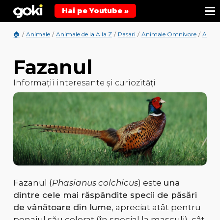
Hai pe Youtube »
🏠
/
Animale
/
Animale de la A la Z
/
Pasari
/
Animale Omnivore
/
Anima
Fazanul
Informații interesante și curiozități
Fazanul (
Phasianus colchicus
) este
una
dintre cele mai răspândite specii de păsări
de vânătoare din lume
, apreciat atât pentru
penajul său colorat (în special la masculi), cât