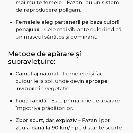
mai multe femele
– Fazanii au
un sistem
de reproducere poligam
.
Femelele aleg partenerii pe baza culorii
penajului
– Cele mai vibrante culori indică
un mascul sănătos și dominant.
Metode de apărare și
supraviețuire:
Camuflaj natural
– Femelele își fac
cuiburile la sol, unde devin
aproape
invizibile
în vegetație.
Fugă rapidă
– Este prima linie de apărare
împotriva prădătorilor.
Zbor scurt, dar exploziv
– Fazanii pot
zbura
până la 90 km/h
pe distanțe scurte