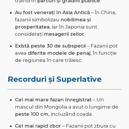
trăind în
parcuri și grădini publice
.
Au fost venerați în Asia Antică
– În China,
fazanii simbolizau
nobilimea și
prosperitatea
, iar în Japonia sunt
considerați
mesagerii zeilor
.
Există peste 30 de subspecii
– Fazanii pot
avea
diferite modele de penaj
, în funcție
de regiunea în care trăiesc.
Recorduri și Superlative
Cel mai mare fazan înregistrat
– Un
mascul din Mongolia a avut o lungime de
peste 100 cm
, incluzând coada.
Cel mai rapid zbor
– Fazanii pot zbura cu