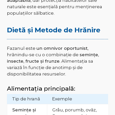
adaptabilă
, dar protecția habitatelor sale
naturale este esențială pentru menținerea
populațiilor sălbatice.
Dietă și Metode de Hrănire
Fazanul este
un omnivor oportunist
,
hrănindu-se cu o combinație de
semințe,
insecte, fructe și frunze
. Alimentația sa
variază în funcție de anotimp și de
disponibilitatea resurselor.
Alimentația principală:
Tip de hrană
Exemple
Semințe și
Grâu, porumb, ovăz,