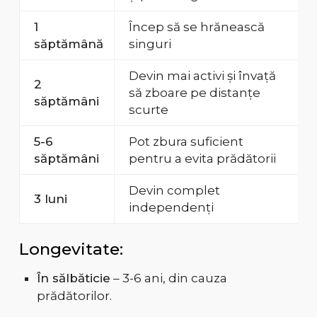
1
Încep să se hrănească
săptămână
singuri
Devin mai activi și învață
2
să zboare pe distanțe
săptămâni
scurte
5-6
Pot zbura suficient
săptămâni
pentru a evita prădătorii
Devin complet
3 luni
independenți
Longevitate:
În sălbăticie
– 3-6 ani, din cauza
prădătorilor.