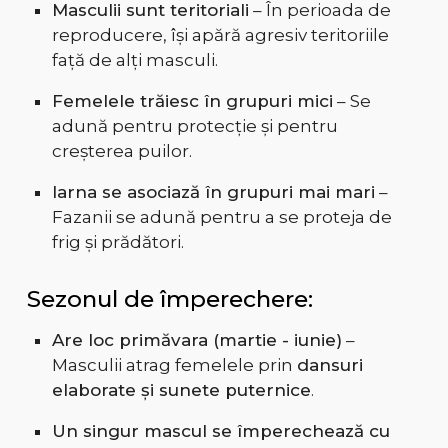
Masculii sunt teritoriali
– În perioada de
reproducere, își apără agresiv teritoriile
față de alți masculi.
Femelele trăiesc în grupuri mici
– Se
adună pentru protecție și pentru
creșterea puilor.
Iarna se asociază în grupuri mai mari
–
Fazanii se adună pentru a se proteja de
frig și prădători.
Sezonul de împerechere:
Are loc primăvara (martie - iunie)
–
Masculii atrag femelele prin
dansuri
elaborate și sunete puternice
.
Un singur mascul se împerechează cu