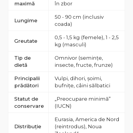
maximă
în zbor
50 - 90 cm (inclusiv
Lungime
coada)
0,5 - 1,5 kg (femele), 1 - 2,5
Greutate
kg (masculi)
Tip de
Omnivor (semințe,
dietă
insecte, fructe, frunze)
Principalii
Vulpi, dihori, șoimi,
prădători
bufnițe, câini sălbatici
Statut de
„Preocupare minimă”
conservare
(IUCN)
Eurasia, America de Nord
Distribuție
(reintrodus), Noua