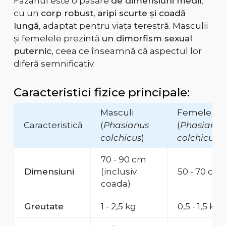
Fazanul este o pasăre
de dimensiuni medii
,
cu un
corp robust, aripi scurte și coadă
lungă
, adaptat pentru viața terestră. Masculii
și femelele prezintă
un dimorfism sexual
puternic
, ceea ce înseamnă că aspectul lor
diferă semnificativ.
Caracteristici fizice principale:
Masculi
Femele
Caracteristică
(
Phasianus
(
Phasianus
colchicus
)
colchicus
)
70 - 90 cm
Dimensiuni
(inclusiv
50 - 70 cm
coada)
Greutate
1 - 2,5 kg
0,5 - 1,5 kg