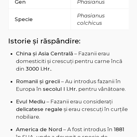
Gen
Phasianus
Phasianus
Specie
colchicus
Istorie și răspândire:
China și Asia Centrală
– Fazanii erau
domesticiti și crescuți pentru carne încă
din
3000 î.Hr.
.
Romanii și grecii
– Au introdus fazanii în
Europa în
secolul I î.Hr.
pentru vânătoare.
Evul Mediu
– Fazanii erau considerați
delicatese regale
și erau crescuți în curțile
nobiliare.
America de Nord
– A fost introdus în
1881