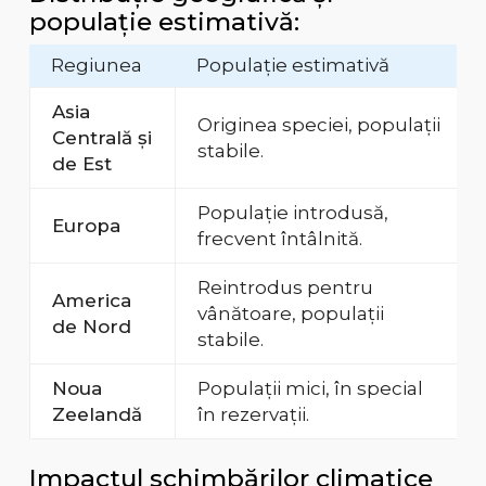
populație estimativă:
Regiunea
Populație estimativă
Asia
Originea speciei, populații
Centrală și
stabile.
de Est
Populație introdusă,
Europa
frecvent întâlnită.
Reintrodus pentru
America
vânătoare, populații
de Nord
stabile.
Noua
Populații mici, în special
Zeelandă
în rezervații.
Impactul schimbărilor climatice