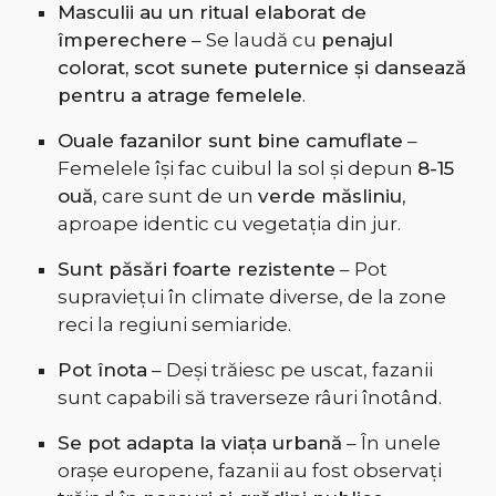
Masculii au un ritual elaborat de
împerechere
– Se laudă cu
penajul
colorat, scot sunete puternice și dansează
pentru a atrage femelele
.
Ouale fazanilor sunt bine camuflate
–
Femelele își fac cuibul la sol și depun
8-15
ouă
, care sunt de un
verde măsliniu
,
aproape identic cu vegetația din jur.
Sunt păsări foarte rezistente
– Pot
supraviețui în climate diverse, de la zone
reci la regiuni semiaride.
Pot înota
– Deși trăiesc pe uscat, fazanii
sunt capabili să traverseze râuri înotând.
Se pot adapta la viața urbană
– În unele
orașe europene, fazanii au fost observați