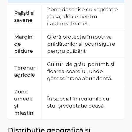
Zone deschise cu vegetație
Pajiști și
joasă, ideale pentru
savane
căutarea hranei.
Margini
Oferă protecție împotriva
de
prădătorilor și locuri sigure
pădure
pentru cuibărit.
Culturi de grâu, porumb și
Terenuri
floarea-soarelui, unde
agricole
găsesc hrană abundentă.
Zone
umede
În special în regiunile cu
și
stuf și vegetație deasă.
mlaștini
Distribuție geografică și