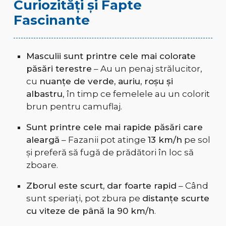
Curiozități și Fapte
Fascinante
Masculii sunt printre cele mai colorate
păsări terestre
– Au un penaj strălucitor,
cu
nuanțe de verde, auriu, roșu și
albastru
, în timp ce femelele au un colorit
brun pentru camuflaj.
Sunt printre cele mai rapide păsări care
aleargă
– Fazanii pot atinge
13 km/h
pe sol
și preferă să fugă de prădători în loc să
zboare.
Zborul este scurt, dar foarte rapid
– Când
sunt speriați, pot zbura pe
distanțe scurte
cu viteze de până la 90 km/h
.