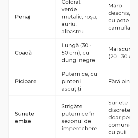
Colorat:
Maro
verde
deschis, be
Penaj
metalic, roșu,
cu pete de
auriu,
camuflaj
albastru
Lungă (30 -
Mai scurtă
Coadă
50 cm), cu
(20 - 30 cm
dungi negre
Puternice, cu
Picioare
pinteni
Fără pinten
ascuțiți
Sunete
Strigăte
discrete,
Sunete
puternice în
doar pentr
emise
sezonul de
comunicar
împerechere
cu puii