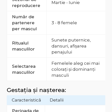
Martie - Iunie
reproducere
Număr de
partenere
3 - 8 femele
per mascul
Sunete puternice,
Ritualul
dansuri, afișarea
masculilor
penajului
Femelele aleg cei mai
Selectarea
colorați și dominanți
masculilor
masculi
Gestația și nașterea:
Caracteristică
Detalii
Perioada de