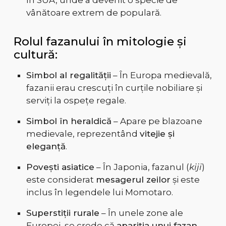
în SUA, unde a devenit o specie de
vânătoare extrem de populară.
Rolul fazanului în mitologie și
cultură:
Simbol al regalității
– În Europa medievală,
fazanii erau crescuți în curțile nobiliare și
serviți la ospețe regale.
Simbol în heraldică
– Apare pe blazoane
medievale, reprezentând
vitejie și
eleganță
.
Povești asiatice
– În Japonia, fazanul (
kiji
)
este considerat
mesagerul zeilor
și este
inclus în legendele lui Momotaro.
Superstiții rurale
– În unele zone ale
Europei, se crede că
apariția unui fazan