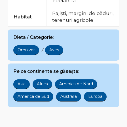
Zeelandă
Pajiști, margini de păduri,
Habitat
terenuri agricole
Dieta / Categorie:
/
Omnivor
Aves
Pe ce continente se găsește:
Asia
Africa
America de Nord
America de Sud
Australia
Europa