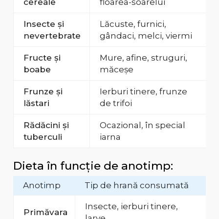
cereale
floarea-soarelui
Insecte și
Lăcuste, furnici,
nevertebrate
gândaci, melci, viermi
Fructe și
Mure, afine, struguri,
boabe
măceșe
Frunze și
Ierburi tinere, frunze
lăstari
de trifoi
Rădăcini și
Ocazional, în special
tuberculi
iarna
Dieta în funcție de anotimp:
Anotimp
Tip de hrană consumată
Insecte, ierburi tinere,
Primăvara
larve