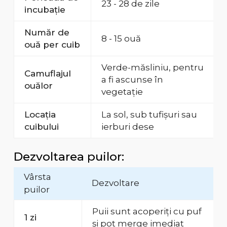
23 - 28 de zile
incubație
Număr de
8 - 15 ouă
ouă per cuib
Verde-măsliniu, pentru
Camuflajul
a fi ascunse în
ouălor
vegetație
Locația
La sol, sub tufișuri sau
cuibului
ierburi dese
Dezvoltarea puilor:
Vârsta
Dezvoltare
puilor
Puii sunt acoperiți cu puf
1 zi
și pot merge imediat