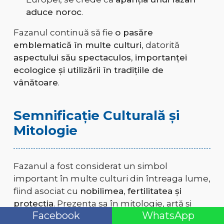
aduce noroc
.
Fazanul continuă să fie
o pasăre
emblematică în multe culturi
, datorită
aspectului său spectaculos, importanței
ecologice și utilizării în tradițiile de
vânătoare
.
Semnificație Culturală și
Mitologie
Fazanul a fost considerat un simbol
important în multe culturi din întreaga lume,
fiind asociat cu
nobilimea, fertilitatea și
protecția
. Prezența sa în mitologie, artă și
Facebook
WhatsApp
tradiții arată cât de mult a influențat oamenii