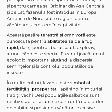
și pentru carnea sa
. Originar din
Asia Centrală
și de Est
, fazanul a fost introdus în Europa,
America de Nord și alte regiuni pentru
vânătoare și creștere în captivitate.
Această pasăre
terestră și omnivoră
este
cunoscută pentru
abilitatea sa de a fugi
rapid
, dar și pentru zborul scurt, exploziv,
atunci când este speriat. Fazanul joacă un rol
ecologic important, ajutând la dispersia
semințelor și la controlul populațiilor de
insecte.
În multe culturi, fazanul este
simbol al
fertilității și prosperității
, apărând în mituri și
tradiții vechi. Deși populațiile sălbatice sunt
relativ stabile, fazanii se confruntă cu
pierderi
de habitat și presiunea vânătorii excesive
.