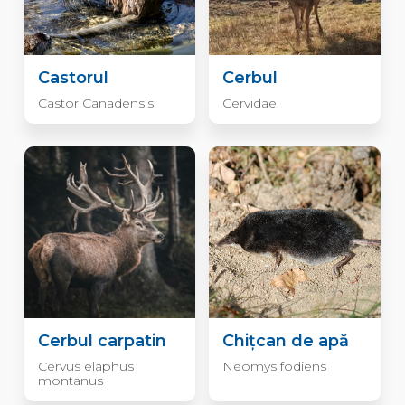
Castorul
Cerbul
Castor Canadensis
Cervidae
Cerbul carpatin
Chițcan de apă
Cervus elaphus
Neomys fodiens
montanus