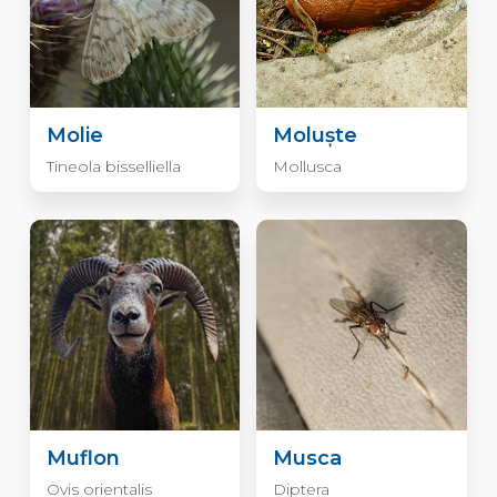
Molie
Moluște
Tineola bisselliella
Mollusca
Muflon
Musca
Ovis orientalis
Diptera