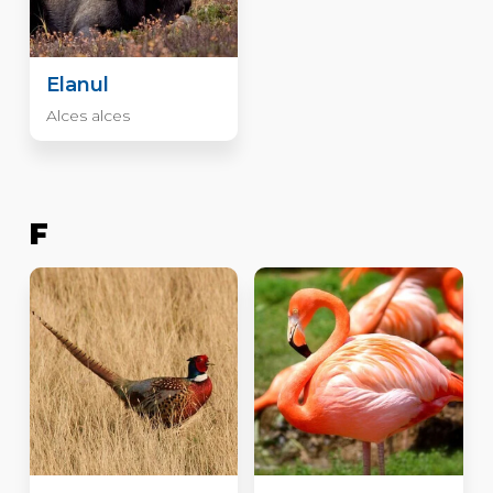
Elanul
Alces alces
F