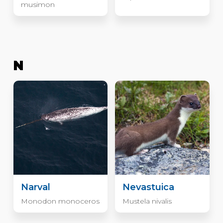
musimon
N
Narval
Nevastuica
Monodon monoceros
Mustela nivalis