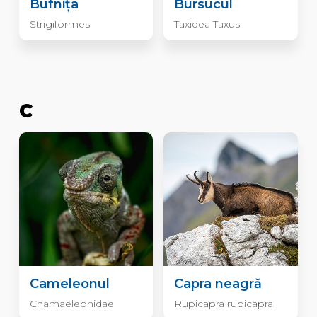
Bufnița
Bursucul
Strigiformes
Taxidea Taxus
C
Cameleonul
Capra neagră
Chamaeleonidae
Rupicapra rupicapra