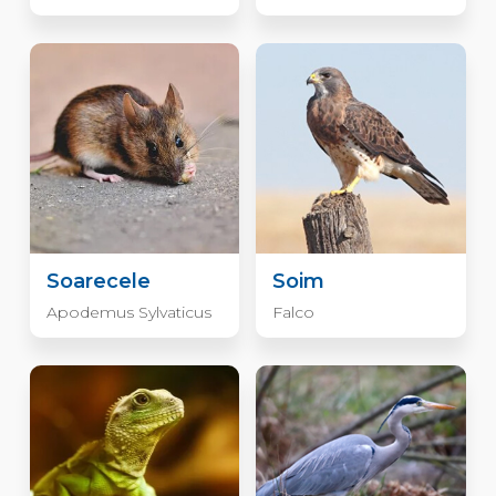
Soarecele
Soim
Apodemus Sylvaticus
Falco