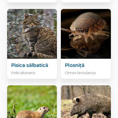
Pisica sălbatică
Plosniță
Felis silvestris
Cimex lectularius