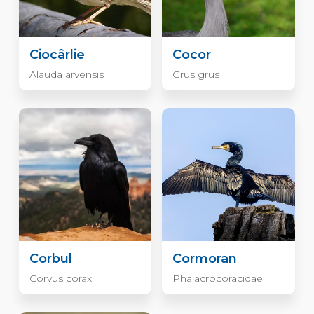
Ciocârlie
Cocor
Alauda arvensis
Grus grus
Corbul
Cormoran
Corvus corax
Phalacrocoracidae