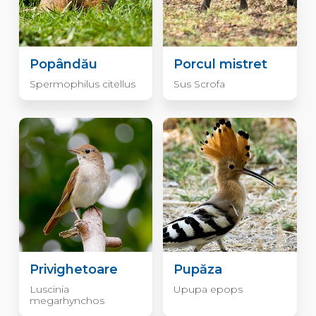
Popândău
Porcul mistret
Spermophilus citellus
Sus Scrofa
Privighetoare
Pupăza
Luscinia
Upupa epops
megarhynchos