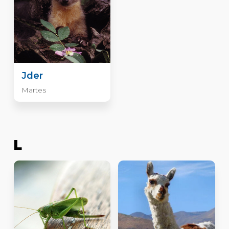
Jder
Martes
L