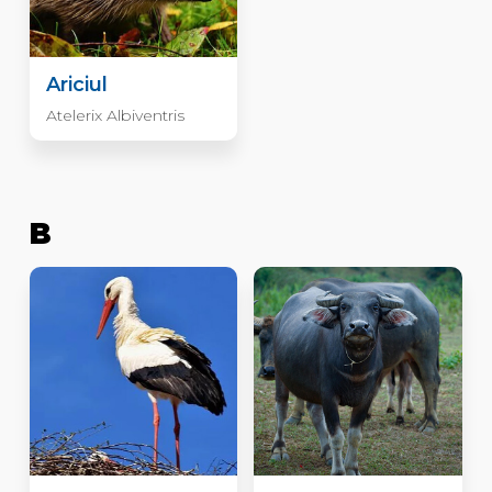
Ariciul
Atelerix Albiventris
B