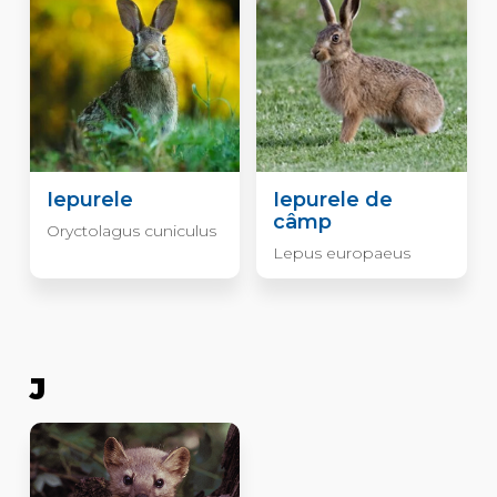
Iepurele
Iepurele de
câmp
Oryctolagus cuniculus
Lepus europaeus
J