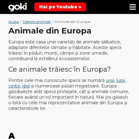
Hai pe Youtube »
Acasa
/
Despre animale
/
Animale din Europa
Animale din Europa
Europa este casa unei varietăți de animale sălbatice,
adaptate diferitelor climate și habitate. Aceste specii
trăiesc în păduri, munți, câmpii și zone umede,
contribuind la echilibrul ecosistemelor.
Ce animale trăiesc în Europa?
Printre cele mai cunoscute specii se numără
urșii
,
lupii
,
cerbii
,
râșii
și numeroase păsări migratoare
. Europa
găzduiește atât specii protejate, cât și animale comune,
fiecare având un rol important în natură. Mai jos găsești
o listă cu cele mai reprezentative animale din Europa și
caracteristicile lor.
A