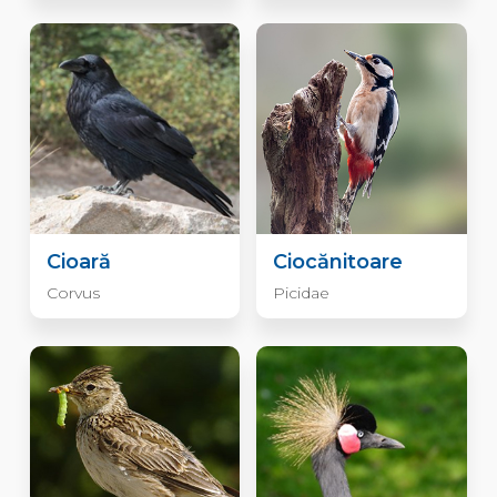
Cioară
Ciocănitoare
Corvus
Picidae