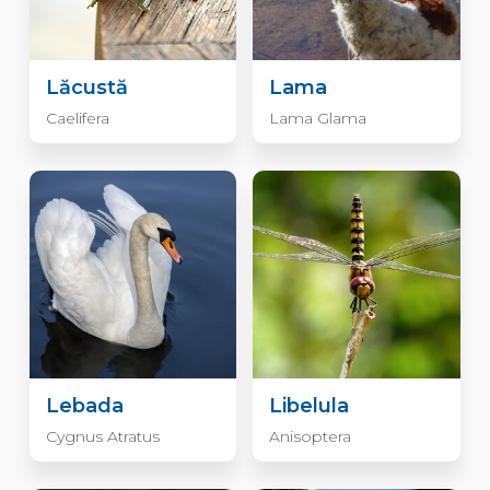
Lăcustă
Lama
Caelifera
Lama Glama
Lebada
Libelula
Cygnus Atratus
Anisoptera