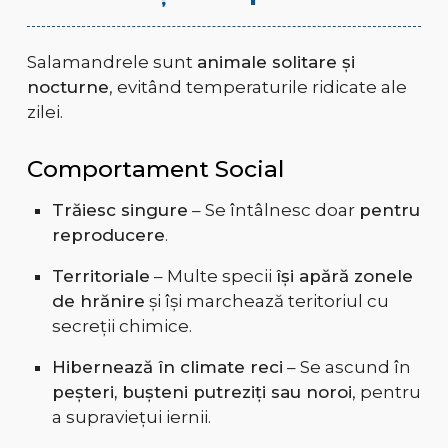
Salamandrele sunt
animale solitare și
nocturne
, evitând temperaturile ridicate ale
zilei.
Comportament Social
Trăiesc singure
– Se întâlnesc doar
pentru
reproducere
.
Territoriale
– Multe specii
își apără zonele
de hrănire
și își marchează teritoriul cu
secreții chimice.
Hibernează în climate reci
– Se ascund în
peșteri, bușteni putreziți sau noroi
, pentru
a supraviețui iernii.