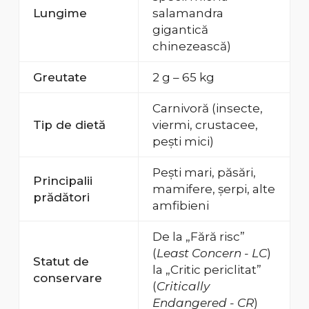
Lungime
salamandra
gigantică
chinezească)
Greutate
2 g – 65 kg
Carnivoră (insecte,
Tip de dietă
viermi, crustacee,
pești mici)
Pești mari, păsări,
Principalii
mamifere, șerpi, alte
prădători
amfibieni
De la „Fără risc”
(
Least Concern - LC
)
Statut de
la „Critic periclitat”
conservare
(
Critically
Endangered - CR
)