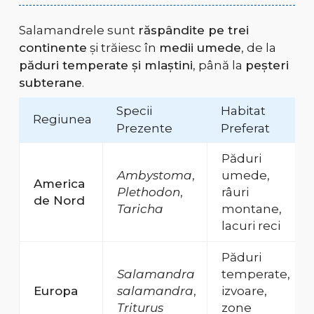
Salamandrele sunt
răspândite pe trei
continente
și trăiesc în
medii umede
, de la
păduri temperate și mlaștini
, până la
peșteri
subterane
.
Specii
Habitat
Regiunea
Prezente
Preferat
Păduri
Ambystoma
,
umede,
America
Plethodon
,
râuri
de Nord
Taricha
montane,
lacuri reci
Păduri
Salamandra
temperate,
Europa
salamandra
,
izvoare,
Triturus
zone