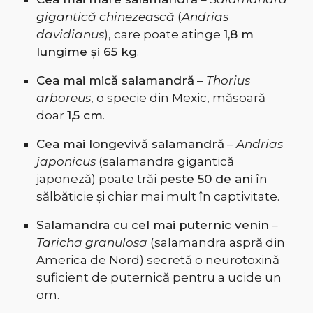
gigantică chinezească
(
Andrias
davidianus
), care poate atinge
1,8 m
lungime și 65 kg
.
Cea mai mică salamandră
–
Thorius
arboreus
, o specie din Mexic, măsoară
doar
1,5 cm
.
Cea mai longevivă salamandră
–
Andrias
japonicus
(salamandra gigantică
japoneză) poate trăi
peste 50 de ani
în
sălbăticie și chiar mai mult în captivitate.
Salamandra cu cel mai puternic venin
–
Taricha granulosa
(salamandra aspră din
America de Nord) secretă o neurotoxină
suficient de puternică pentru a ucide un
om.