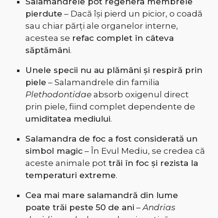
Salamandrele pot regenera membrele
pierdute
– Dacă își pierd un picior, o coadă
sau chiar părți ale organelor interne,
acestea se
refac complet în câteva
săptămâni
.
Unele specii nu au plămâni și respiră prin
piele
– Salamandrele din familia
Plethodontidae
absorb oxigenul direct
prin piele, fiind complet dependente de
umiditatea mediului
.
Salamandra de foc a fost considerată un
simbol magic
– În Evul Mediu, se credea că
aceste animale pot
trăi în foc și rezista la
temperaturi extreme
.
Cea mai mare salamandră din lume
poate trăi peste 50 de ani
–
Andrias