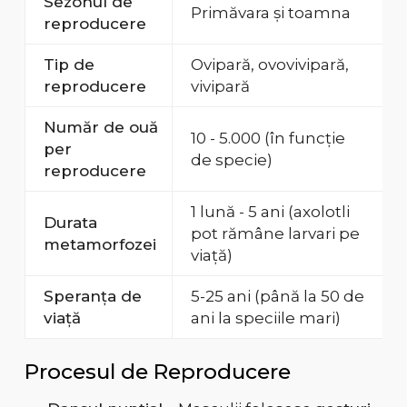
Sezonul de
Primăvara și toamna
reproducere
Tip de
Ovipară, ovovivipară,
reproducere
vivipară
Număr de ouă
10 - 5.000 (în funcție
per
de specie)
reproducere
1 lună - 5 ani (axolotli
Durata
pot rămâne larvari pe
metamorfozei
viață)
Speranța de
5-25 ani (până la 50 de
viață
ani la speciile mari)
Procesul de Reproducere