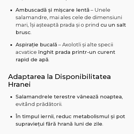
Ambuscadă și mișcare lentă
– Unele
salamandre, mai ales cele de dimensiuni
mari, își așteaptă prada și o prind
cu un salt
brusc
.
Aspirație bucală
– Axolotli și alte specii
acvatice
înghit prada printr-un curent
rapid de apă
.
Adaptarea la Disponibilitatea
Hranei
Salamandrele terestre vânează noaptea
,
evitând prădătorii.
În timpul iernii, reduc metabolismul și pot
supraviețui fără hrană luni de zile
.