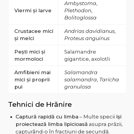
Ambystoma
,
Viermi și larve
Plethodon
,
Bolitoglossa
Crustacee mici
Andrias davidianus
,
și melci
Proteus anguinus
Pești mici și
Salamandre
mormoloci
gigantice, axolotli
Amfibieni mai
Salamandra
mici și proprii
salamandra
,
Taricha
pui
granulosa
Tehnici de Hrănire
Captură rapidă cu limba
– Multe specii
își
proiectează limba lipicioasă
asupra prăzii,
capturând-o în fracțiuni de secundă.