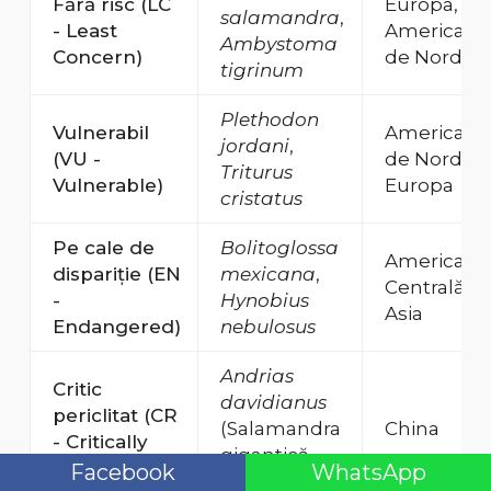
Fără risc (LC
Europa,
salamandra
,
- Least
America
Ambystoma
Concern)
de Nord
tigrinum
Plethodon
Vulnerabil
America
jordani
,
(VU -
de Nord,
Triturus
Vulnerable)
Europa
cristatus
Pe cale de
Bolitoglossa
America
dispariție (EN
mexicana
,
Centrală,
-
Hynobius
Asia
Endangered)
nebulosus
Andrias
Critic
davidianus
periclitat (CR
(Salamandra
China
- Critically
gigantică
Endangered)
Facebook
WhatsApp
chinezească)