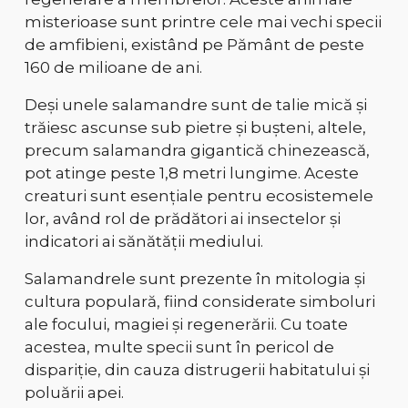
misterioase sunt
printre cele mai vechi specii
de amfibieni
, existând pe Pământ de peste
160 de milioane de ani
.
Deși unele salamandre sunt
de talie mică și
trăiesc ascunse sub pietre și bușteni
, altele,
precum
salamandra gigantică chinezească
,
pot atinge
peste 1,8 metri lungime
. Aceste
creaturi sunt esențiale pentru ecosistemele
lor, având rol de
prădători ai insectelor și
indicatori ai sănătății mediului
.
Salamandrele sunt prezente în mitologia și
cultura populară, fiind considerate
simboluri
ale focului, magiei și regenerării
. Cu toate
acestea, multe specii sunt
în pericol de
dispariție
, din cauza distrugerii habitatului și
poluării apei.