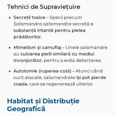
Tehnici de Supraviețuire
Secreții toxice
– Specii precum
Salamandra salamandra
secretă
o
substanță iritantă pentru pielea
prădătorilor
.
Mimetism și camuflaj
– Unele salamandre
au
culoarea pielii similară cu mediul
înconjurător
, pentru a evita detectarea.
Autotomie (ruperea cozii)
– Atunci când
sunt atacate, salamandrele
își pot pierde
coada
, care se regenerează ulterior.
Habitat și Distribuție
Geografică