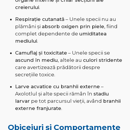
organe interne și chiar secțiuni ale
creierului
.
Respirație cutanată
– Unele specii nu au
plămâni și
absorb oxigen prin piele
, fiind
complet dependente de
umiditatea
mediului
.
Camuflaj și toxicitate
– Unele specii se
ascund în mediu
, altele au
culori stridente
care avertizează prădătorii despre
secrețiile toxice.
Larve acvatice cu branhii externe
–
Axolotlul și alte specii rămân în
stadiu
larvar
pe tot parcursul vieții, având
branhii
externe franjurate
.
Obiceiuri și Comportamente