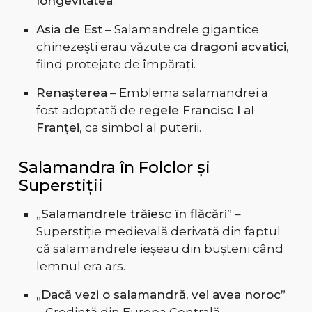
longevitatea
.
Asia de Est
– Salamandrele gigantice
chinezești erau văzute ca
dragoni acvatici
,
fiind protejate de împărați.
Renașterea
– Emblema salamandrei a
fost adoptată de
regele Francisc I al
Franței
, ca simbol al puterii.
Salamandra în Folclor și
Superstiții
„Salamandrele trăiesc în flăcări”
–
Superstiție medievală derivată din faptul
că salamandrele ieșeau din bușteni când
lemnul era ars.
„Dacă vezi o salamandră, vei avea noroc”