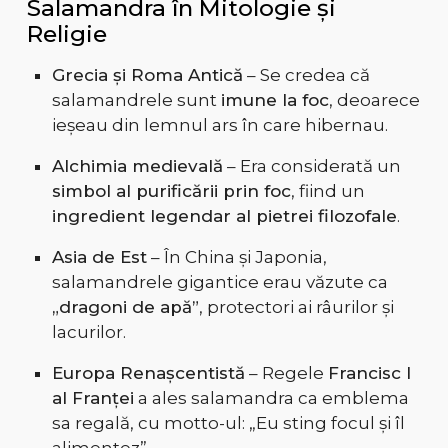
Salamandra în Mitologie și
Religie
Grecia și Roma Antică
– Se credea că
salamandrele sunt
imune la foc
, deoarece
ieșeau din lemnul ars în care hibernau.
Alchimia medievală
– Era considerată un
simbol al purificării prin foc
, fiind un
ingredient legendar al pietrei filozofale
.
Asia de Est
– În China și Japonia,
salamandrele gigantice erau văzute ca
„dragoni de apă”
, protectori ai râurilor și
lacurilor.
Europa Renașcentistă
– Regele
Francisc I
al Franței
a ales salamandra ca emblema
sa regală, cu motto-ul: „Eu sting focul și îl