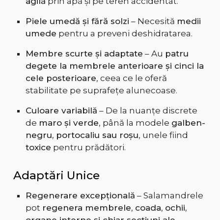
agilă
prin apă și pe teren accidentat.
Piele umedă și fără solzi
– Necesită
medii
umede
pentru a preveni deshidratarea.
Membre scurte și adaptate
– Au
patru
degete la membrele anterioare și cinci la
cele posterioare
, ceea ce le oferă
stabilitate pe suprafețe alunecoase.
Culoare variabilă
– De la nuanțe discrete
de
maro și verde
, până la modele
galben-
negru, portocaliu sau roșu
, unele fiind
toxice
pentru prădători.
Adaptări Unice
Regenerare excepțională
– Salamandrele
pot
regenera membrele, coada, ochii,