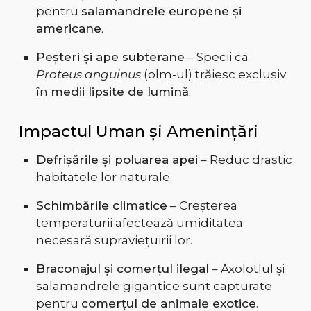
pentru
salamandrele europene și
americane
.
Peșteri și ape subterane
– Specii ca
Proteus anguinus
(olm-ul) trăiesc exclusiv
în
medii lipsite de lumină
.
Impactul Uman și Amenințări
Defrișările și poluarea apei
– Reduc drastic
habitatele lor naturale.
Schimbările climatice
– Creșterea
temperaturii afectează umiditatea
necesară supraviețuirii lor.
Braconajul și comerțul ilegal
– Axolotlul și
salamandrele gigantice sunt capturate
pentru
comerțul de animale exotice
.