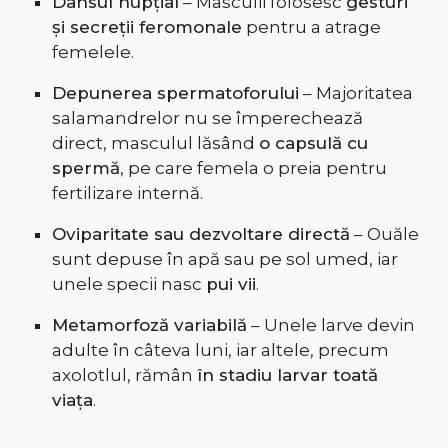
Dansul nupțial
– Masculii folosesc
gesturi
și secreții feromonale
pentru a atrage
femelele.
Depunerea spermatoforului
– Majoritatea
salamandrelor nu se împerechează
direct, masculul lăsând
o capsulă cu
spermă
, pe care femela o preia pentru
fertilizare internă.
Oviparitate sau dezvoltare directă
– Ouăle
sunt depuse în apă sau pe sol umed, iar
unele specii nasc
pui vii
.
Metamorfoză variabilă
– Unele larve devin
adulte în câteva luni, iar altele, precum
axolotlul, rămân
în stadiu larvar toată
viața
.