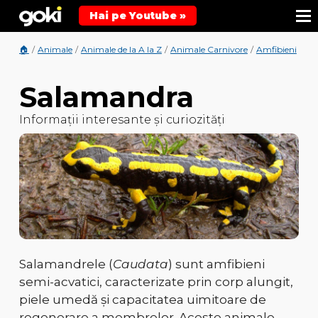
Hai pe Youtube »
🏠
/
Animale
/
Animale de la A la Z
/
Animale Carnivore
/
Amfibieni
/
An
Salamandra
Informații interesante și curiozități
Salamandrele (
Caudata
) sunt amfibieni
semi-acvatici
, caracterizate prin
corp alungit,
piele umedă și capacitatea uimitoare de
regenerare a membrelor
. Aceste animale