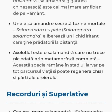
davidianus
(salamandra gigantică
chinezească) este cel mai mare amfibian
de pe Pământ.
Unele salamandre secretă toxine mortale
–
Salamandra cu pete
(
Salamandra
salamandra
) eliberează un lichid iritant
care ține prădătorii la distanță.
Axolotlul este o salamandră care nu trece
niciodată prin metamorfoză completă
–
Această specie rămâne în stadiul larvar pe
tot parcursul vieții și poate
regenera chiar
și părți ale creierului
.
Recorduri și Superlative
Cea mai mare salamandră
–
Salamandra