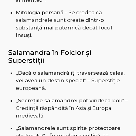
alimentez”.
Mitologia persană
– Se credea că
salamandrele sunt create
dintr-o
substanță mai puternică decât focul
însuși
.
Salamandra în Folclor și
Superstiții
„Dacă o salamandră îți traversează calea,
vei avea un destin special”
– Superstiție
europeană.
„Secrețiile salamandrei pot vindeca boli”
–
Credință răspândită în Asia și Europa
medievală.
„Salamandrele sunt spirite protectoare
ale focului”
– În mitologia celtică, se