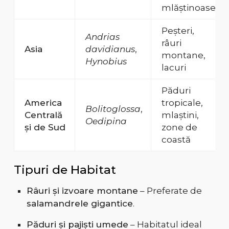
mlăștinoase
Peșteri,
Andrias
râuri
Asia
davidianus
,
montane,
Hynobius
lacuri
Păduri
America
tropicale,
Bolitoglossa
,
Centrală
mlaștini,
Oedipina
și de Sud
zone de
coastă
Tipuri de Habitat
Râuri și izvoare montane
– Preferate de
salamandrele gigantice
.
Păduri și pajiști umede
– Habitatul ideal