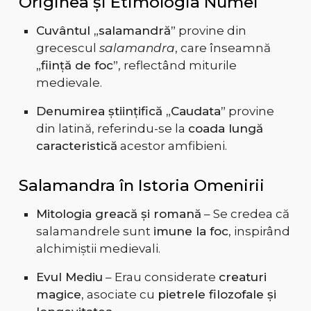
Originea și Etimologia Numei
Cuvântul „salamandră”
provine din
grecescul
salamandra
, care înseamnă
„ființă de foc”
, reflectând miturile
medievale.
Denumirea științifică „Caudata”
provine
din latină, referindu-se la
coada lungă
caracteristică
acestor amfibieni.
Salamandra în Istoria Omenirii
Mitologia greacă și romană
– Se credea că
salamandrele sunt
imune la foc
, inspirând
alchimiștii medievali.
Evul Mediu
– Erau considerate
creaturi
magice
, asociate cu
pietrele filozofale și