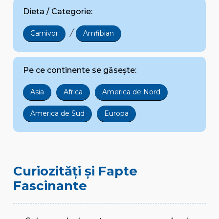
Dieta / Categorie:
/
Carnivor
Amfibian
Pe ce continente se găsește:
Asia
Africa
America de Nord
America de Sud
Europa
Curiozități și Fapte
Fascinante