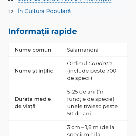
În Cultura Populară
Informații rapide
Nume comun
Salamandra
Ordinul
Caudata
Nume științific
(include peste 700
de specii)
5-25 de ani (în
Durata medie
funcție de specie),
de viață
unele trăiesc peste
50 de ani
3 cm – 1,8 m (de la
specii mici la