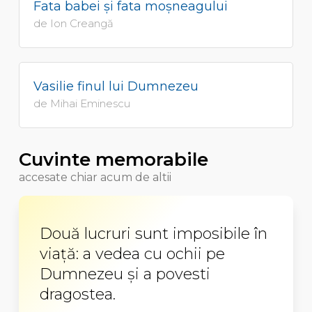
Fata babei şi fata moşneagului
de Ion Creangă
Vasilie finul lui Dumnezeu
de Mihai Eminescu
Cuvinte memorabile
accesate chiar acum de altii
Două lucruri sunt imposibile în
viață: a vedea cu ochii pe
Dumnezeu și a povesti
dragostea.