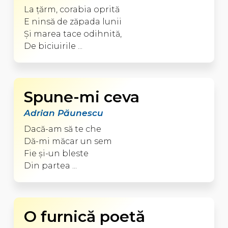
La ţărm, corabia oprită
E ninsă de zăpada lunii
Şi marea tace odihnită,
De biciuirile ...
Spune-mi ceva
Adrian Păunescu
Dacă-am să te che
Dă-mi măcar un sem
Fie şi-un bleste
Din partea ...
O furnică poetă