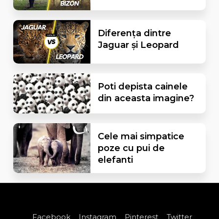
Diferența dintre
Jaguar și Leopard
Poti depista cainele
din aceasta imagine?
Cele mai simpatice
poze cu pui de
elefanti
Facebook
Instagram
Pinterest
Twitter