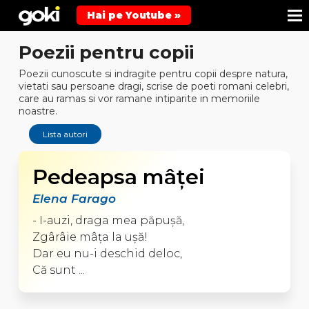
Hai pe Youtube »
Poezii pentru copii
Poezii cunoscute si indragite pentru copii despre natura,
vietati sau persoane dragi, scrise de poeti romani celebri,
care au ramas si vor ramane intiparite in memoriile
noastre.
Lista autori
Pedeapsa mâţei
Elena Farago
- I-auzi, draga mea păpuşă,
Zgârâie mâţa la uşă!
Dar eu nu-i deschid deloc,
Că sunt ...