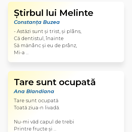
Ştirbul lui Melinte
Constanţa Buzea
- Astăzi sunt şi trist, şi plâns,
Că dentistul, înainte
Să mănânc şi eu de prânz,
Mi-a ...
Tare sunt ocupată
Ana Blandiana
Tare sunt ocupată
Toată ziua-n livadă.
Nu-mi văd capul de trebi
Printre fructe şi ...