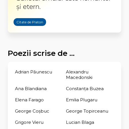
şi etern.
Citate de Platon
Poezii scrise de ...
Adrian Păunescu
Alexandru
Macedonski
Ana Blandiana
Constanţa Buzea
Elena Farago
Emilia Plugaru
George Coşbuc
George Topirceanu
Grigore Vieru
Lucian Blaga