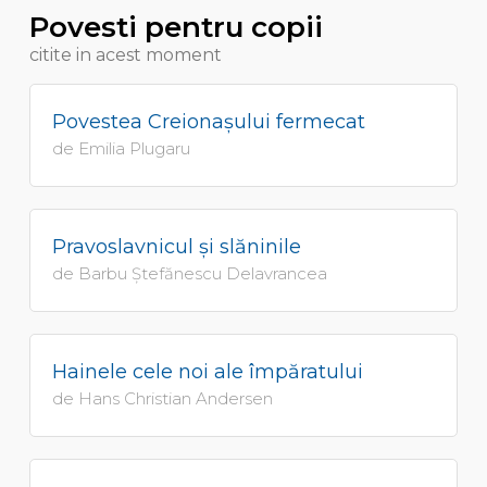
Povesti pentru copii
citite in acest moment
Povestea Creionaşului fermecat
de Emilia Plugaru
Pravoslavnicul şi slăninile
de Barbu Ştefănescu Delavrancea
Hainele cele noi ale împăratului
de Hans Christian Andersen