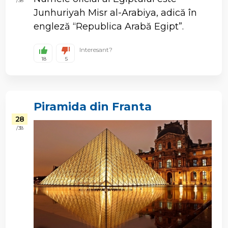
/ 38
Junhuriyah Misr al-Arabiya, adică în
engleză “Republica Arabă Egipt”.
Interesant?
18
5
Piramida din Franta
28
/ 38