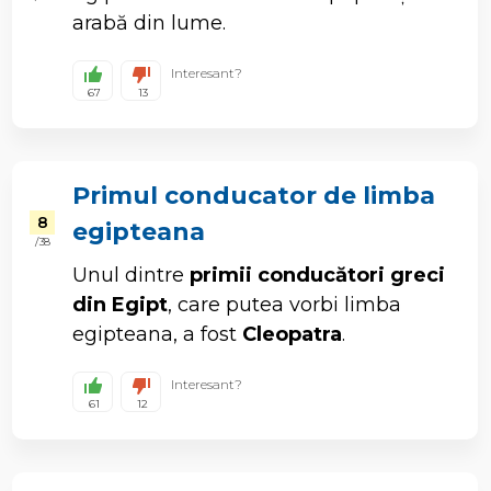
arabă din lume.
Interesant?
67
13
Primul conducator de limba
8
egipteana
/ 38
Unul dintre
primii conducători greci
din Egipt
, care putea vorbi limba
egipteana, a fost
Cleopatra
.
Interesant?
61
12