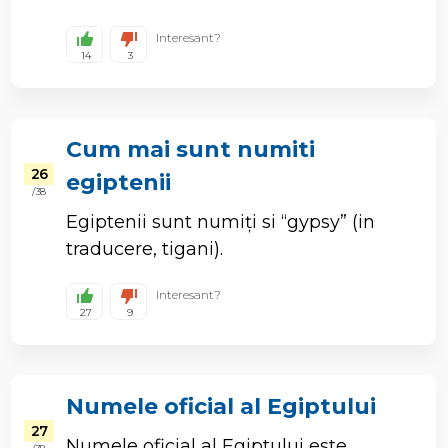
Interesant?
14
3
Cum mai sunt numiti
26
egiptenii
/ 38
Egiptenii sunt numiți si “gypsy” (in
traducere, tigani).
Interesant?
27
9
Numele oficial al Egiptului
27
Numele oficial al Egiptului este