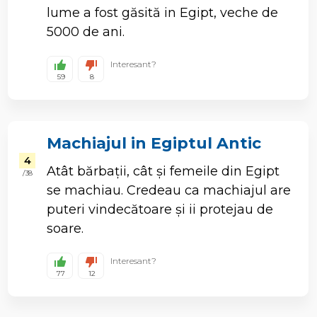
lume a fost găsită in Egipt, veche de
5000 de ani.
Interesant?
59
8
Machiajul in Egiptul Antic
4
Atât bărbații, cât și femeile din Egipt
/ 38
se machiau. Credeau ca machiajul are
puteri vindecătoare și ii protejau de
soare.
Interesant?
77
12