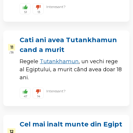
Interesant?
51
13
Cati ani avea Tutankhamun
11
cand a murit
/ 38
Regele
Tutankhamun
, un vechi rege
al Egiptului, a murit când avea doar 18
ani.
Interesant?
47
14
Cel mai inalt munte din Egipt
12