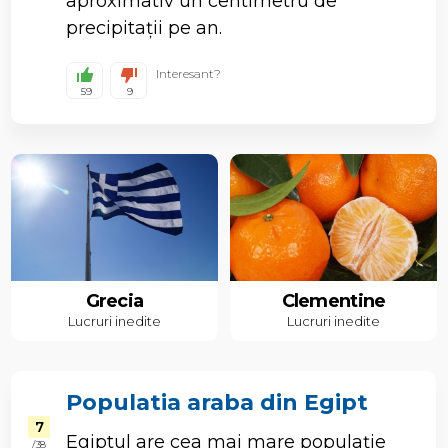
aproximativ un centimetru de
precipitații pe an.
Interesant?
59
9
Grecia
Clementine
Lucruri inedite
Lucruri inedite
Populatia araba din Egipt
7
Egiptul are cea mai mare populație
/ 38