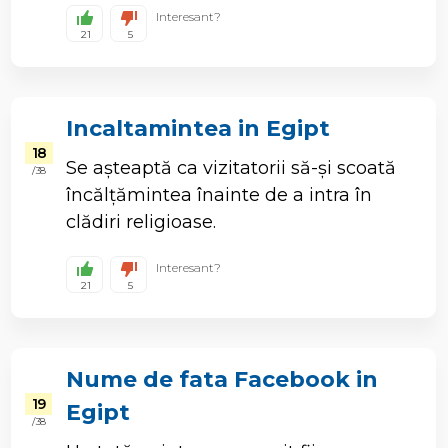
Interesant?
21
5
Incaltamintea in Egipt
18
Se așteaptă ca vizitatorii să-și scoată
/ 38
încălțămintea înainte de a intra în
clădiri religioase.
Interesant?
21
5
Nume de fata Facebook in
19
Egipt
/ 38