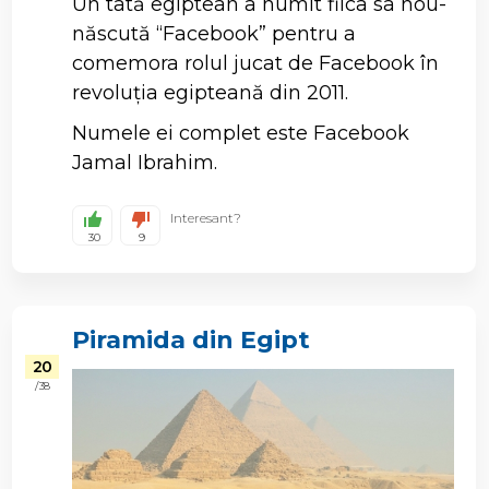
Un tată egiptean a numit fiica sa nou-
născută “Facebook” pentru a
comemora rolul jucat de Facebook în
revoluția egipteană din 2011.
Numele ei complet este Facebook
Jamal Ibrahim.
Interesant?
30
9
Piramida din Egipt
20
/ 38