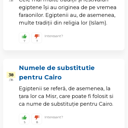
/ 38
egiptene își au originea de pe vremea
faraonilor. Egiptenii au, de asemenea,
multe tradiții din religia lor (Islam).
Interesant?
7
7
Numele de substitutie
38
pentru Cairo
/ 38
Egiptenii se referă, de asemenea, la
țara lor ca Misr, care poate fi folosit si
ca nume de substituție pentru Cairo.
Interesant?
5
8