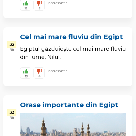
Interesant?
12
3
Cel mai mare fluviu din Egipt
32
Egiptul găzduiește cel mai mare fluviu
/ 38
din lume, Nilul.
Interesant?
13
4
Orase importante din Egipt
33
/ 38