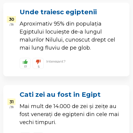
Unde traiesc egiptenii
30
Aproximativ 95% din populația
/ 38
Egiptului locuiește de-a lungul
malurilor Nilului, cunoscut drept cel
mai lung fluviu de pe glob.
Interesant?
17
5
Cati zei au fost in Egipt
31
Mai mult de 14.000 de zei și zeițe au
/ 38
fost venerați de egipteni din cele mai
vechi timpuri.