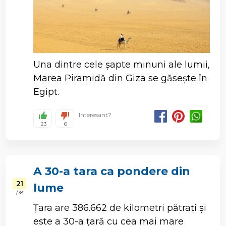
Una dintre cele șapte minuni ale lumii,
Marea Piramidă din Giza se găsește în
Egipt.
Interesant?
23
6
A 30-a tara ca pondere din
21
lume
/ 38
Țara are 386.662 de kilometri pătrați și
este a 30-a țară cu cea mai mare