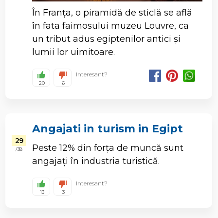
În Franța, o piramidă de sticlă se află
în fata faimosului muzeu Louvre, ca
un tribut adus egiptenilor antici și
lumii lor uimitoare.
Interesant?
20
6
Angajati in turism in Egipt
29
Peste 12% din forța de muncă sunt
/ 38
angajați în industria turistică.
Interesant?
13
3