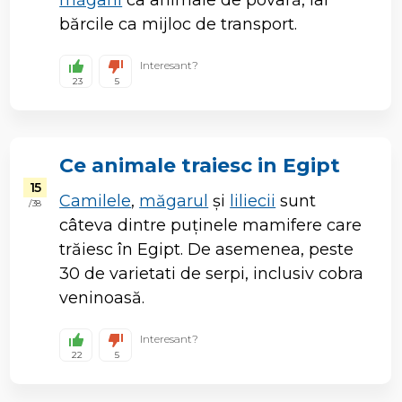
bărcile ca mijloc de transport.
Interesant?
23
5
Ce animale traiesc in Egipt
15
Camilele
,
măgarul
și
liliecii
sunt
/ 38
câteva dintre puținele mamifere care
trăiesc în Egipt. De asemenea, peste
30 de varietati de serpi, inclusiv cobra
veninoasă.
Interesant?
22
5