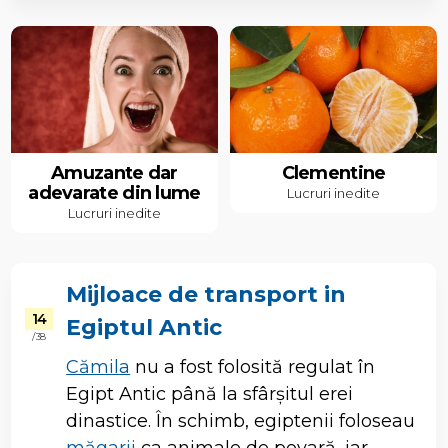
Amuzante dar
Clementine
adevarate din lume
Lucruri inedite
Lucruri inedite
Mijloace de transport in
14
Egiptul Antic
/ 38
Cămila
nu a fost folosită regulat în
Egipt Antic până la sfârșitul erei
dinastice. În schimb, egiptenii foloseau
măgarii
ca animale de povară, iar