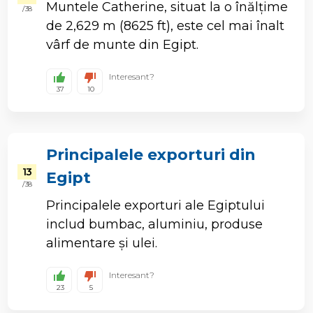
Muntele Catherine, situat la o înălțime
/ 38
de 2,629 m (8625 ft), este cel mai înalt
vârf de munte din Egipt.
Interesant?
37
10
Principalele exporturi din
13
Egipt
/ 38
Principalele exporturi ale Egiptului
includ bumbac, aluminiu, produse
alimentare și ulei.
Interesant?
23
5