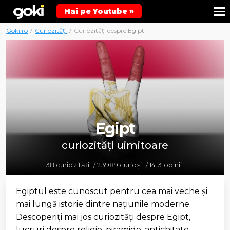
Hai pe Youtube »
Goki.ro
/
Curiozități
/
Curiozități despre Egipt
Egipt
curiozități uimitoare
38 curiozități
23989 curioși
1413 opinii
/
/
Egiptul este cunoscut pentru cea mai veche și
mai lungă istorie dintre națiunile moderne.
Descoperiți mai jos curiozități despre Egipt,
lucruri despre religie, piramide, antichitate.