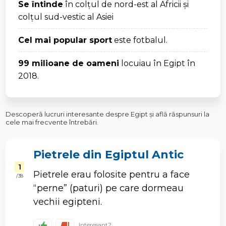
Se întinde
în colțul de nord-est al Africii și
colțul sud-vestic al Asiei
Cel mai popular sport
este fotbalul.
99 milioane de oameni
locuiau în Egipt
în
2018.
Descoperă lucruri interesante despre Egipt și află răspunsuri la
cele mai frecvente întrebări.
Pietrele din Egiptul Antic
1
Pietrele erau folosite pentru a face
/ 38
“perne” (paturi) pe care dormeau
vechii egipteni.
Interesant?