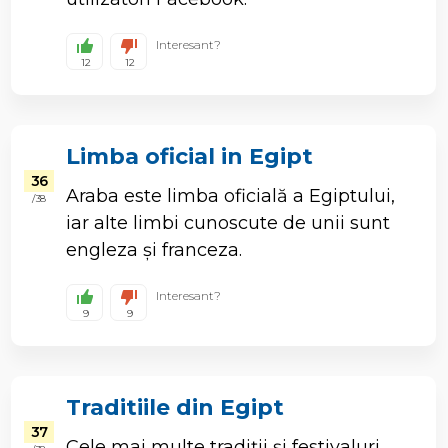
Interesant?
12
12
Limba oficial in Egipt
36
Araba este limba oficială a Egiptului,
/ 38
iar alte limbi cunoscute de unii sunt
engleza și franceza.
Interesant?
9
9
Traditiile din Egipt
37
Cele mai multe tradiții și festivaluri