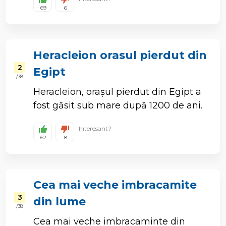
69
6
Heracleion orasul pierdut din
2
Egipt
/ 38
Heracleion, orașul pierdut din Egipt a
fost găsit sub mare după 1200 de ani.
Interesant?
62
8
Cea mai veche imbracamite
3
din lume
/ 38
Cea mai veche imbracaminte din