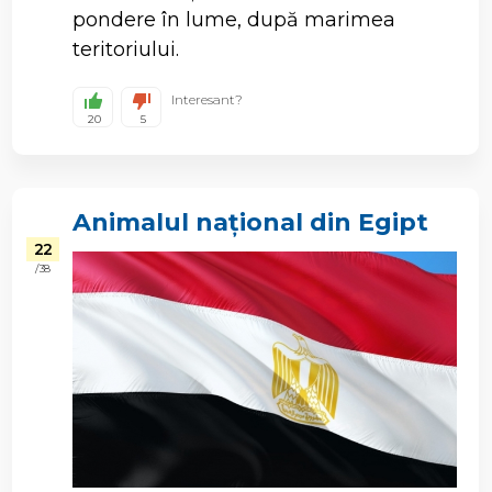
pondere în lume, după marimea
teritoriului.
Interesant?
20
5
Animalul național din Egipt
22
/ 38