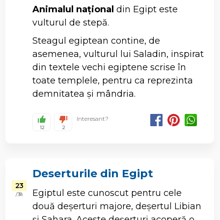
Animalul național
din Egipt este
vulturul de stepă.
Steagul egiptean contine, de
asemenea, vulturul lui Saladin, inspirat
din textele vechi egiptene scrise în
toate templele, pentru ca reprezinta
demnitatea și mândria.
Interesant?
12
2
Deserturile din Egipt
23
Egiptul este cunoscut pentru cele
/ 38
două deșerturi majore, deșertul Libian
și Sahara. Aceste deșerturi acoperă o