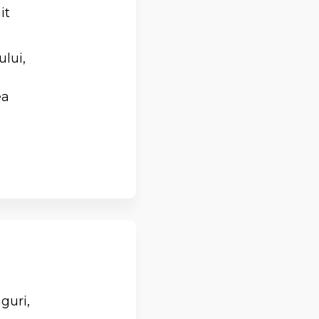
it
ului,
ea
guri,