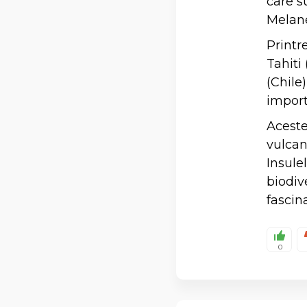
care s
Melane
Printr
Tahiti
(Chile
import
Aceste
vulcani
Insule
biodiv
fascina
0