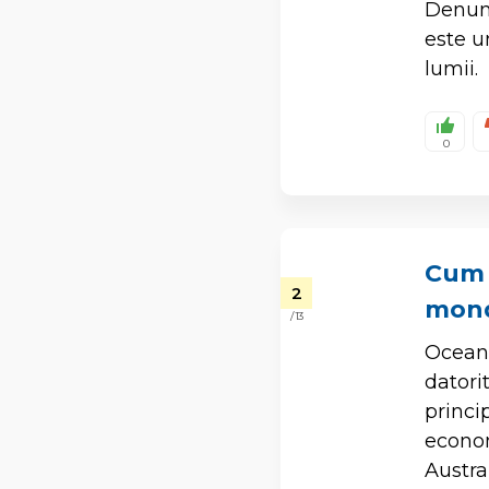
Denumi
este u
lumii.
0
Cum 
2
mond
/ 13
Oceanu
datori
princi
econom
Austral