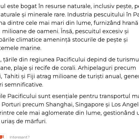
cul este bogat în resurse naturale, inclusiv pește, pe
aturale și minerale rare. Industria pescuitului în Pa
na dintre cele mai mari din lume, furnizând hrană
 milioane de oameni. Însă, pescuitul excesiv și
ările climatice amenință stocurile de pește și
temele marine.
s, țările din regiunea Pacificului depind de turismu
ane, plaje și recife de corali. Arhipelaguri precum
, Tahiti și Fiji atrag milioane de turiști anual, gen
ri semnificative.
ile Pacificului sunt esențiale pentru transportul m
. Porturi precum Shanghai, Singapore și Los Ange
rintre cele mai aglomerate din lume, gestionând 
uriaș de mărfuri.
Interesant?