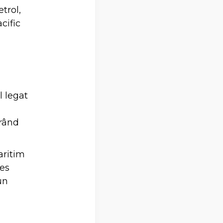
trol,
cific
l legat
erând
aritim
les
un