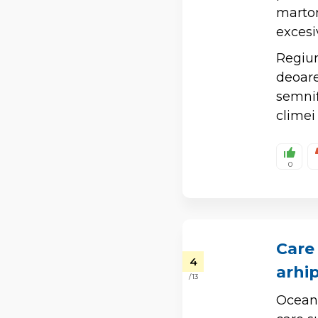
martor
excesi
Regiun
deoare
semnif
climei
0
Care
4
arhi
/ 13
Oceanu