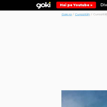
Di
Hai pe Youtube »
Goki.ro
/
Curiozități
/
Curiozităț