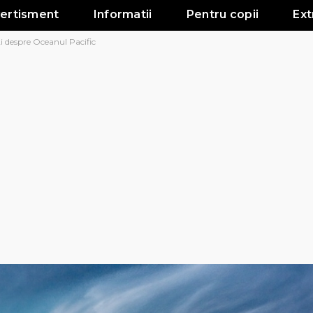
vertisment
Informatii
Pentru copii
Ext
i despre Oceanul Pacific