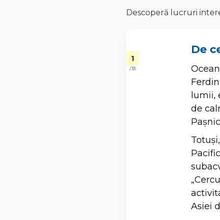
Descoperă lucruri intere
De c
1
Oceanu
/ 13
Ferdin
lumii,
de cal
Pașnic
Totuși
Pacifi
subacv
„Cercu
activi
Asiei d