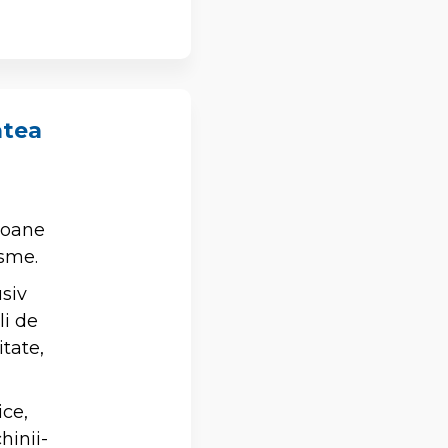
atea
ioane
isme.
usiv
li de
itate,
ce,
hinii-