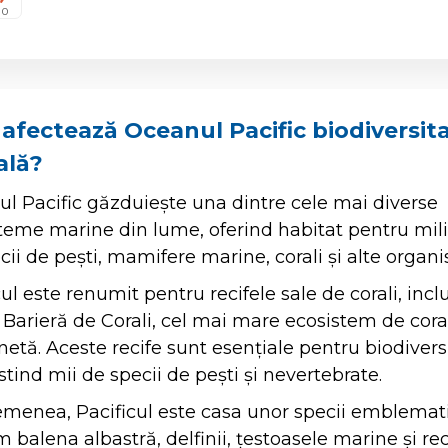
0
afectează Oceanul Pacific biodiversit
ală?
l Pacific găzduiește una dintre cele mai diverse
teme marine din lume, oferind habitat pentru mil
cii de pești, mamifere marine, corali și alte organ
cul este renumit pentru recifele sale de corali, incl
Barieră de Corali, cel mai mare ecosistem de cora
netă. Aceste recife sunt esențiale pentru biodivers
tind mii de specii de pești și nevertebrate.
menea, Pacificul este casa unor specii emblemati
 balena albastră, delfinii, țestoasele marine și rec