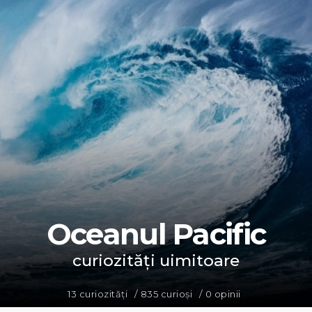
Oceanul Pacific
curiozități uimitoare
/
/
13 curiozități
835 curioși
0 opinii