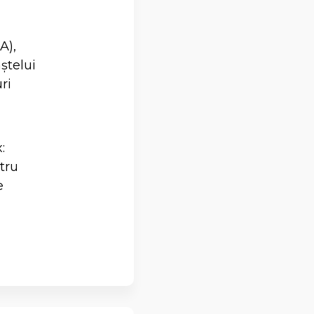
A),
ștelui
ri
:
ntru
e