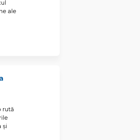
cul
ne ale
a
o rută
ile
 și