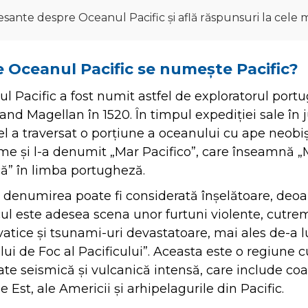
sante despre Oceanul Pacific și află răspunsuri la cele m
e Oceanul Pacific se numește Pacific?
l Pacific a fost numit astfel de exploratorul port
and Magellan în 1520. În timpul expediției sale în j
 el a traversat o porțiune a oceanului cu ape neobi
me și l-a denumit „Mar Pacifico”, care înseamnă 
ă” în limba portugheză.
, denumirea poate fi considerată înșelătoare, deo
cul este adesea scena unor furtuni violente, cutre
atice și tsunami-uri devastatoare, mai ales de-a 
lui de Foc al Pacificului”. Aceasta este o regiune c
tate seismică și vulcanică intensă, care include coa
e Est, ale Americii și arhipelagurile din Pacific.