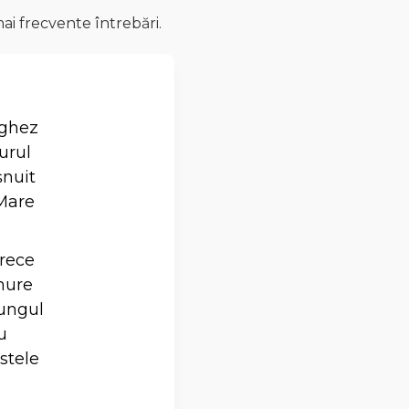
ai frecvente întrebări.
ughez
urul
șnuit
„Mare
arece
mure
lungul
u
stele