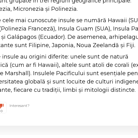
unt grupate în trei regiuni geografice principale:
zia, Micronezia și Polinezia.
e cele mai cunoscute insule se numără Hawaii (SU
 (Polinezia Franceză), Insula Guam (SUA), Insula Pa
) și Galápagos (Ecuador). De asemenea, arhipelagu
ante sunt Filipine, Japonia, Noua Zeelandă și Fiji.
 insule au origini diferite: unele sunt de natură
că (cum ar fi Hawaii), altele sunt atoli de corali (ex
le Marshall). Insulele Pacificului sunt esențiale pe
ersitatea globală și sunt locuite de culturi indigen
nte, fiecare cu tradiții, limbi și mitologii distincte.
Interesant?
0