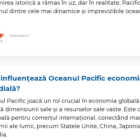
rea istorică a rămas în uz, dar în realitate, Pacifi
nul dintre cele mai dinamice și imprevizibile ocea
Interesant?
0
influențează Oceanul Pacific economi
ială?
l Pacific joacă un rol crucial în economia globală
tă dimensiunii sale și a resurselor sale vaste. Este 
pală pentru comerțul internațional, conectând mar
ii ale lumii, precum Statele Unite, China, Japonia
ia.