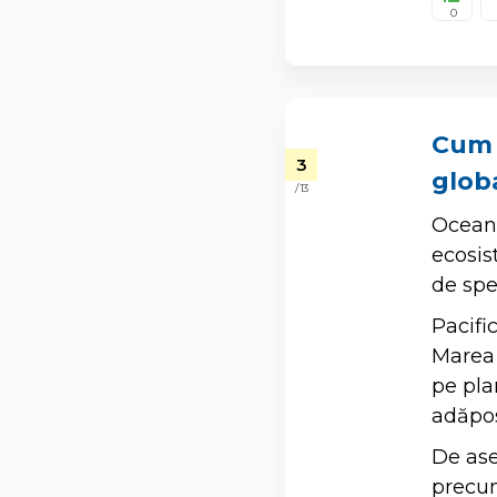
0
Cum 
3
glob
/ 13
Oceanu
ecosis
de spe
Pacifi
Marea 
pe pla
adăpos
De ase
precum