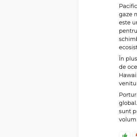
Pacifi
gaze n
este u
pentru
schimb
ecosis
În plu
de oce
Hawaii
venitu
Portur
global
sunt p
volum 