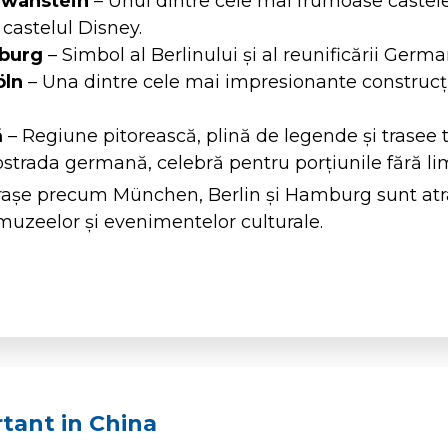
hwanstein
– Unul dintre cele mai frumoase castel
 castelul Disney.
burg
– Simbol al Berlinului și al reunificării Germa
öln
– Una dintre cele mai impresionante construcți
ă
– Regiune pitorească, plină de legende și trasee t
strada germană, celebră pentru porțiunile fără lim
așe precum München, Berlin și Hamburg sunt atra
, muzeelor și evenimentelor culturale.
tant in China