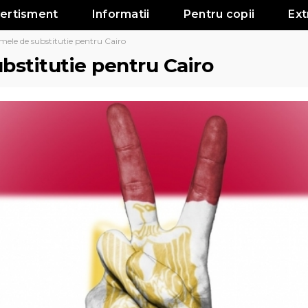
vertisment
Informatii
Pentru copii
Ext
ele de substitutie pentru Cairo
bstitutie pentru Cairo