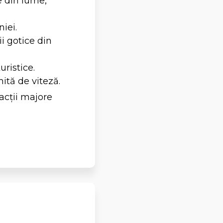
e din lume,
niei.
i gotice din
uristice.
ită de viteză.
cții majore