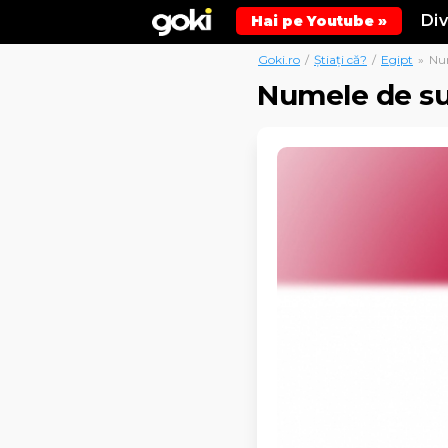
Di
Hai pe Youtube »
Goki.ro
/
Știați că?
/
Egipt
»
Num
Numele de su