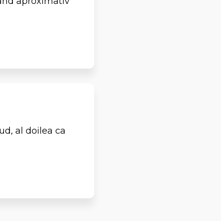
gând aproximativ
d, al doilea ca