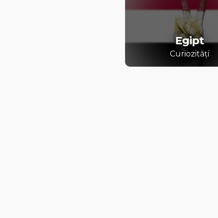
Egipt
Curiozități