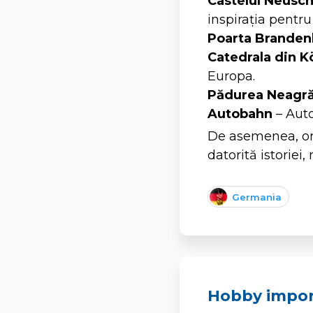
Castelul Neusc
inspirația pentru
Poarta Branden
Catedrala din K
Europa.
Pădurea Neagr
Autobahn
– Auto
De asemenea, or
datorită istoriei
Germania
Hobby impor