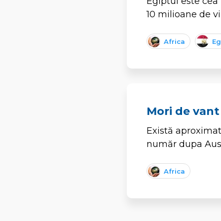
Egiptul este cea
10 milioane de vi
Africa
Eg
Mori de vant 
Există aproximat
număr dupa Aust
Africa