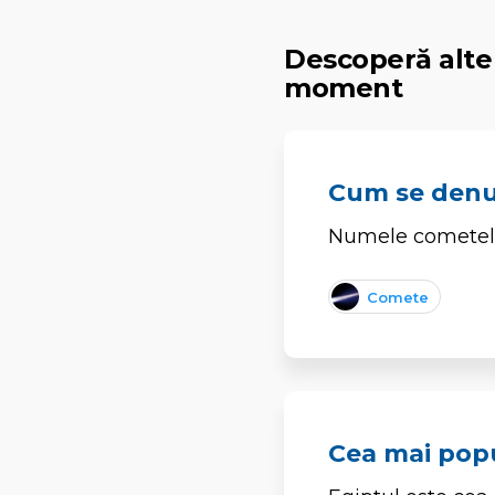
Descoperă alte 
moment
Cum se den
Numele cometelor
Comete
Cea mai popu