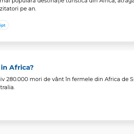
 mai populară destinație turistică din Africa, atră
zitatori pe an.
ipt
in Africa?
iv 280.000 mori de vânt în fermele din Africa de Su
ralia.