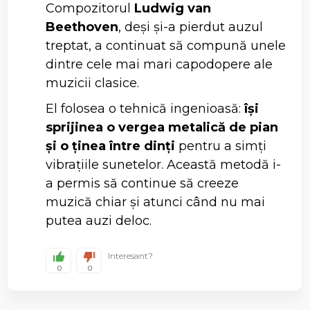
Compozitorul
Ludwig van
Beethoven
, deși și-a pierdut auzul
treptat, a continuat să compună unele
dintre cele mai mari capodopere ale
muzicii clasice.
El folosea o tehnică ingenioasă:
își
sprijinea o vergea metalică de pian
și o ținea între dinți
pentru a simți
vibrațiile sunetelor. Această metodă i-
a permis să continue să creeze
muzică chiar și atunci când nu mai
putea auzi deloc.
Interesant?
0
0