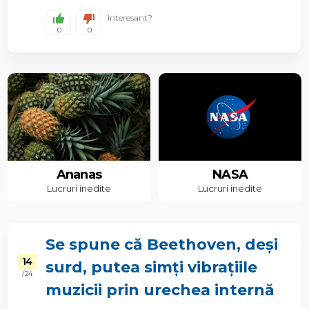
Interesant?
0
0
Ananas
NASA
Lucruri inedite
Lucruri inedite
Se spune că Beethoven, deși
14
surd, putea simți vibrațiile
/ 24
muzicii prin urechea internă