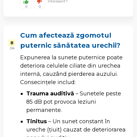
Interesant?
0
0
Cum afectează zgomotul
8
puternic sănătatea urechii?
/ 24
Expunerea la sunete puternice poate
deteriora celulele ciliate din urechea
internă, cauzând pierderea auzului.
Consecințele includ:
Trauma auditivă
– Sunetele peste
85 dB pot provoca leziuni
permanente.
Tinitus
– Un sunet constant în
ureche (țiuit) cauzat de deteriorarea