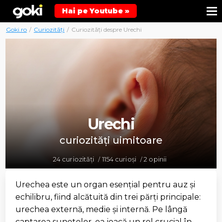
Hai pe Youtube »
Goki.ro
/
Curiozități
/
Curiozități despre Urechi
Urechi
curiozități uimitoare
24 curiozități
1154 curioși
2 opinii
/
/
Urechea este un organ esențial pentru auz și
echilibru, fiind alcătuită din trei părți principale:
urechea externă, medie și internă. Pe lângă
captarea sunetelor, ea joacă un rol crucial în