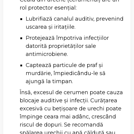
rol protector esențial:
Lubrifiază canalul auditiv, prevenind
uscarea și iritațiile.
Protejează împotriva infecțiilor
datorită proprietăților sale
antimicrobiene.
Captează particule de praf și
murdărie, împiedicându-le să
ajungă la timpan.
Însă, excesul de cerumen poate cauza
blocaje auditive și infecții. Curățarea
excesivă cu bețișoare de urechi poate
împinge ceara mai adânc, crescând
riscul de dopuri. Se recomandă
spălarea urechii cu apă călduță sau