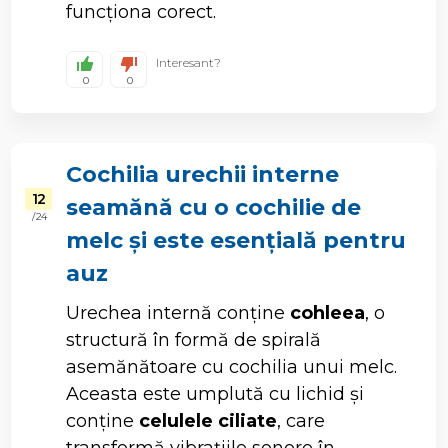
funcționa corect.
Interesant?
0
0
Cochilia urechii interne
12
seamănă cu o cochilie de
/ 24
melc și este esențială pentru
auz
Urechea internă conține
cohleea
, o
structură în formă de spirală
asemănătoare cu cochilia unui melc.
Aceasta este umplută cu lichid și
conține
celulele ciliate
, care
transformă vibrațiile sonore în