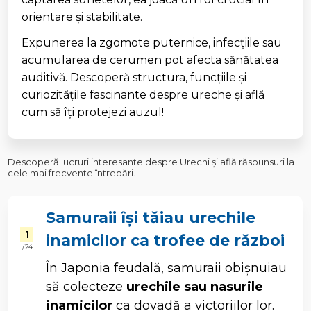
orientare și stabilitate.
Expunerea la zgomote puternice, infecțiile sau
acumularea de cerumen pot afecta sănătatea
auditivă. Descoperă structura, funcțiile și
curiozitățile fascinante despre ureche și află
cum să îți protejezi auzul!
Descoperă lucruri interesante despre Urechi și află răspunsuri la
cele mai frecvente întrebări.
Samuraii își tăiau urechile
1
inamicilor ca trofee de război
/ 24
În Japonia feudală, samuraii obișnuiau
să colecteze
urechile sau nasurile
inamicilor
ca dovadă a victoriilor lor.