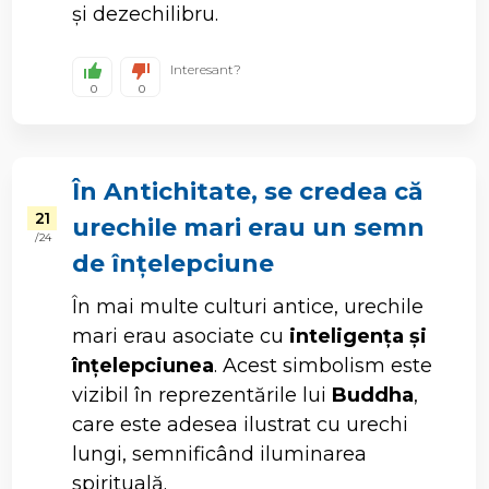
și dezechilibru.
Interesant?
0
0
În Antichitate, se credea că
21
urechile mari erau un semn
/ 24
de înțelepciune
În mai multe culturi antice, urechile
mari erau asociate cu
inteligența și
înțelepciunea
. Acest simbolism este
vizibil în reprezentările lui
Buddha
,
care este adesea ilustrat cu urechi
lungi, semnificând iluminarea
spirituală.