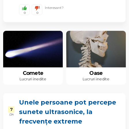
Interesant?
0
0
Comete
Oase
Lucruri inedite
Lucruri inedite
Unele persoane pot percepe
7
sunete ultrasonice, la
/ 24
frecvențe extreme