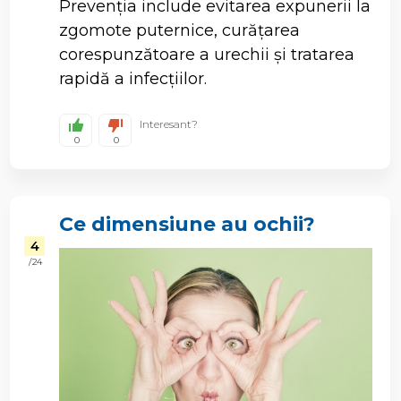
Prevenția include evitarea expunerii la
zgomote puternice, curățarea
corespunzătoare a urechii și tratarea
rapidă a infecțiilor.
Interesant?
0
0
Ce dimensiune au ochii?
4
/ 24