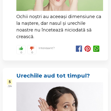
Ochii noștri au aceeași dimensiune ca
la naștere, dar nasul și urechile
noastre nu încetează niciodată să
crească.
Interesant?
0
0
Urechiile aud tot timpul?
5
/ 24