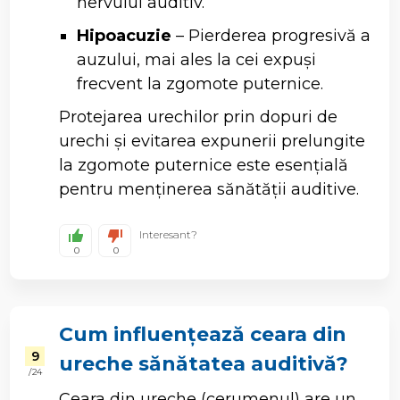
nervului auditiv.
Hipoacuzie
– Pierderea progresivă a
auzului, mai ales la cei expuși
frecvent la zgomote puternice.
Protejarea urechilor prin dopuri de
urechi și evitarea expunerii prelungite
la zgomote puternice este esențială
pentru menținerea sănătății auditive.
Interesant?
0
0
Cum influențează ceara din
9
ureche sănătatea auditivă?
/ 24
Ceara din ureche (cerumenul) are un