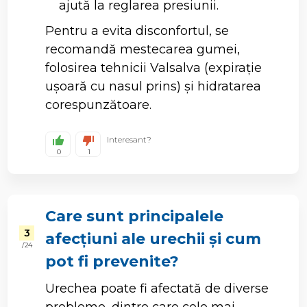
ajută la reglarea presiunii.
Pentru a evita disconfortul, se
recomandă mestecarea gumei,
folosirea tehnicii Valsalva (expirație
ușoară cu nasul prins) și hidratarea
corespunzătoare.
Interesant?
0
1
Care sunt principalele
3
afecțiuni ale urechii și cum
/ 24
pot fi prevenite?
Urechea poate fi afectată de diverse
probleme, dintre care cele mai