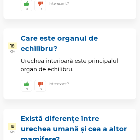
Interesant?
0
0
Care este organul de
18
echilibru?
/ 24
Urechea interioară este principalul
organ de echilibru.
Interesant?
0
0
Există diferențe între
19
urechea umană și cea a altor
/ 24
mamifere?