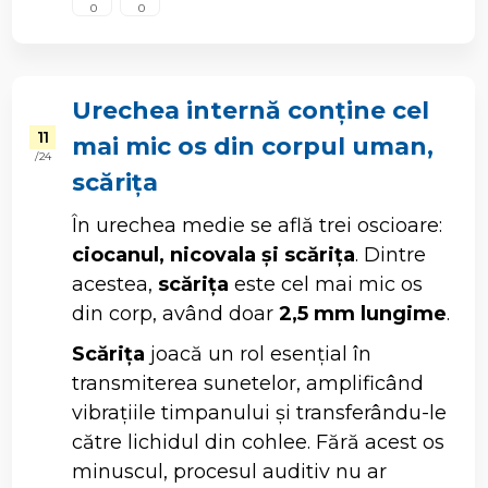
0
0
Urechea internă conține cel
11
mai mic os din corpul uman,
/ 24
scărița
În urechea medie se află trei oscioare:
ciocanul, nicovala și scărița
. Dintre
acestea,
scărița
este cel mai mic os
din corp, având doar
2,5 mm lungime
.
Scărița
joacă un rol esențial în
transmiterea sunetelor, amplificând
vibrațiile timpanului și transferându-le
către lichidul din cohlee. Fără acest os
minuscul, procesul auditiv nu ar