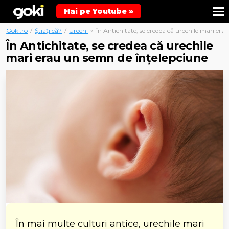
Hai pe Youtube »
Goki.ro
/
Știați că?
/
Urechi
»
În Antichitate, se credea că urechile mari er
În Antichitate, se credea că urechile
mari erau un semn de înțelepciune
În mai multe culturi antice, urechile mari