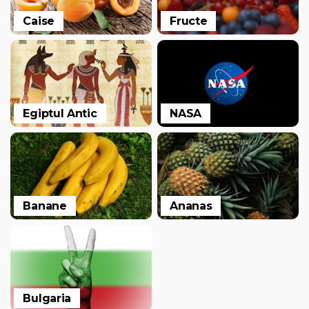
Caise
Fructe
Egiptul Antic
NASA
Banane
Ananas
Bulgaria