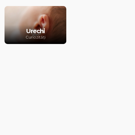
Urechi
Curiozități