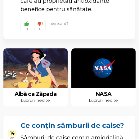
care au proprietăți antioxidante
benefice pentru sănătate.
Interesant?
0
0
Albă ca Zăpada
NASA
Lucruri inedite
Lucruri inedite
Ce conțin sâmburii de caise?
14
Sâmburii de caise conțin amigdalină,
/ 34