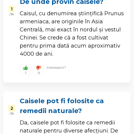
De unde provin caisele?
1
Caisul, cu denumirea științifică Prunus
/ 34
armeniaca, are originile în Asia
Centrală, mai exact în nordul și vestul
Chinei. Se crede că a fost cultivat
pentru prima dată acum aproximativ
4000 de ani.
Interesant?
1
0
Caisele pot fi folosite ca
2
remedii naturale?
/ 34
Da, caisele pot fi folosite ca remedii
naturale pentru diverse afecțiuni. De