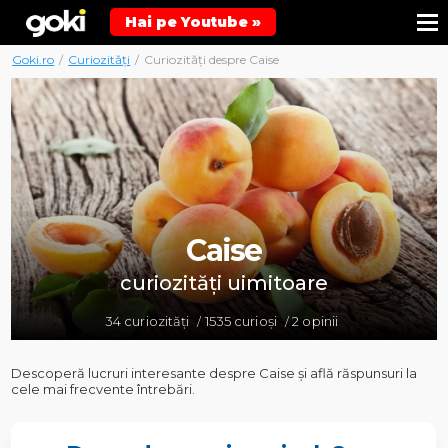
Hai pe Youtube »
Goki.ro
/
Curiozități
/
Curiozități despre Caise
Caise
curiozități uimitoare
34 curiozități
1535 curioși
2 opinii
/
/
Descoperă lucruri interesante despre Caise și află răspunsuri la
cele mai frecvente întrebări.