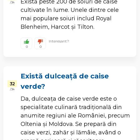
Există peste 200 de soiuri de caise
/ 34
cultivate în lume. Unele dintre cele
mai populare soiuri includ Royal
Blenheim, Harcot și Tilton.
Interesant?
0
0
Există dulceață de caise
32
verde?
/ 34
Da, dulceața de caise verde este o
specialitate culinară tradițională din
anumite regiuni ale României, precum
Oltenia și Moldova. Se prepară din
caise verzi, zahăr și lămâie, având o