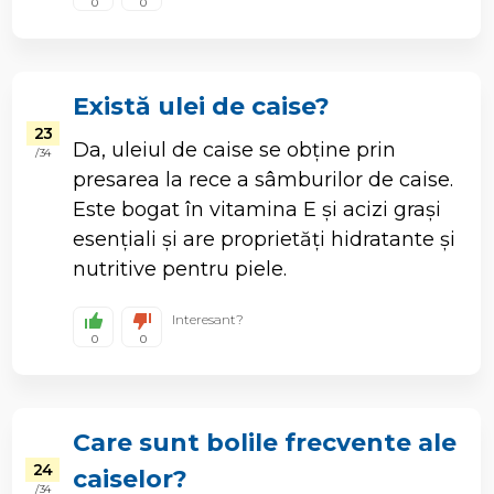
0
0
Există ulei de caise?
23
Da, uleiul de caise se obține prin
/ 34
presarea la rece a sâmburilor de caise.
Este bogat în vitamina E și acizi grași
esențiali și are proprietăți hidratante și
nutritive pentru piele.
Interesant?
0
0
Care sunt bolile frecvente ale
24
caiselor?
/ 34