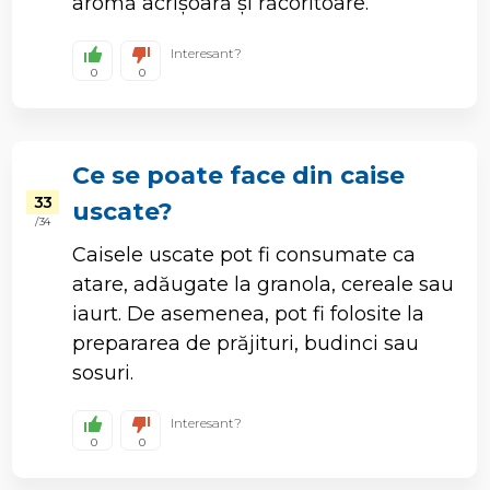
aromă acrișoară și răcoritoare.
Interesant?
0
0
Ce se poate face din caise
33
uscate?
/ 34
Caisele uscate pot fi consumate ca
atare, adăugate la granola, cereale sau
iaurt. De asemenea, pot fi folosite la
prepararea de prăjituri, budinci sau
sosuri.
Interesant?
0
0