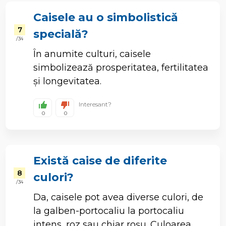
Caisele au o simbolistică
7
specială?
/ 34
În anumite culturi, caisele
simbolizează prosperitatea, fertilitatea
și longevitatea.
Interesant?
0
0
Există caise de diferite
8
culori?
/ 34
Da, caisele pot avea diverse culori, de
la galben-portocaliu la portocaliu
intens, roz sau chiar roșu. Culoarea