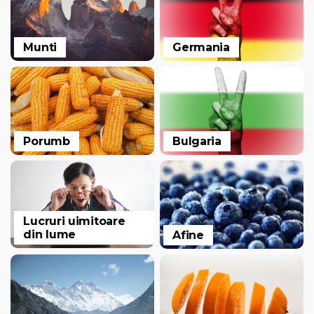
Munti
Germania
Porumb
Bulgaria
Lucruri uimitoare
din lume
Afine