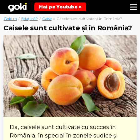
Hai pe Youtube »
Goki.ro
/
Știați că?
/
Caise
»
Caisele sunt cultivate și în România?
Caisele sunt cultivate și în România?
Da, caisele sunt cultivate cu succes în
România, în special în zonele sudice și