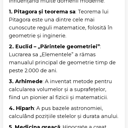
influențând multe domenii moderne.
1. Pitagora și teorema sa
: Teorema lui
Pitagora este una dintre cele mai
cunoscute reguli matematice, folosită în
geometrie și inginerie.
2. Euclid – „Părintele geometriei”
:
Lucrarea sa „Elementele” a rămas
manualul principal de geometrie timp de
peste 2.000 de ani.
3. Arhimede
: A inventat metode pentru
calcularea volumelor și a suprafețelor,
fiind un pionier al fizicii și matematicii.
4. Hiparh
: A pus bazele astronomiei,
calculând pozițiile stelelor și durata anului.
5. Medicina greacă
: Hipocrate a creat