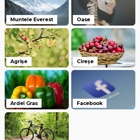
Muntele Everest
Oase
Agrișe
Cireșe
Ardei Gras
Facebook