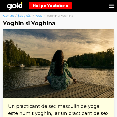
Hai pe Youtube »
Goki.ro
/
Știați că?
/
Yoga
»
Yoghin si Yoghina
Yoghin si Yoghina
Un practicant de sex masculin de yoga
este numit yoghin, iar un practicant de sex