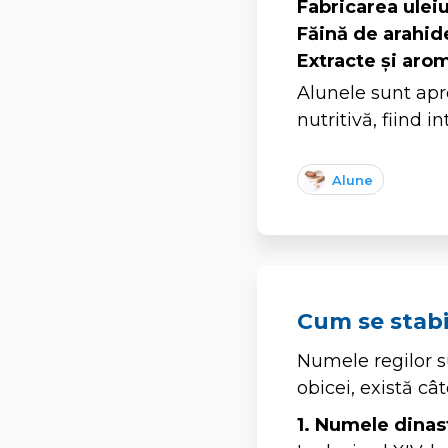
Fabricarea uleiu
Făină de arahid
Extracte și aro
Alunele sunt apre
nutritivă, fiind 
Alune
Cum se stabi
Numele regilor su
obicei, există c
1. Numele dinas