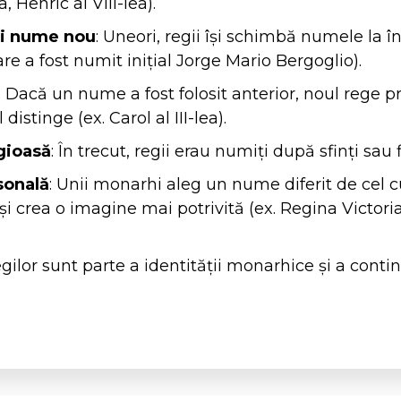
, Henric al VIII-lea).
ui nume nou
: Uneori, regii își schimbă numele la î
re a fost numit inițial Jorge Mario Bergoglio).
: Dacă un nume a fost folosit anterior, noul rege 
istinge (ex. Carol al III-lea).
igioasă
: În trecut, regii erau numiți după sfinți sau f
sonală
: Unii monarhi aleg un nume diferit de cel c
i crea o imagine mai potrivită (ex. Regina Victori
gilor sunt parte a identității monarhice și a continui