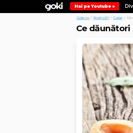
Di
Hai pe Youtube »
Goki.ro
/
Știați că?
/
Caise
»
Ce 
Ce dăunători 