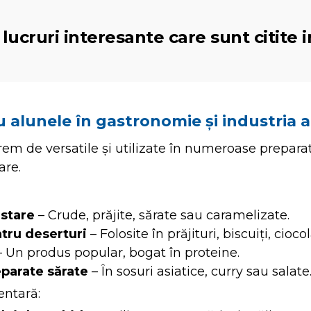
lucruri interesante care sunt citite i
au alunele în gastronomie și industria
em de versatile și utilizate în numeroase preparat
are.
stare
– Crude, prăjite, sărate sau caramelizate.
tru deserturi
– Folosite în prăjituri, biscuiți, cioco
 Un produs popular, bogat în proteine.
parate sărate
– În sosuri asiatice, curry sau salate
entară: