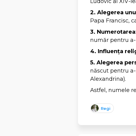
Ludovic al XIV-lea
2. Alegerea un
Papa Francisc, ca
3. Numerotarea
număr pentru a-l d
4. Influența rel
5. Alegerea per
născut pentru a-ș
Alexandrina).
Astfel, numele re
Regi