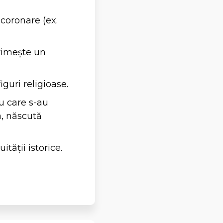
ncoronare (ex.
primește un
iguri religioase.
u care s-au
a, născută
tății istorice.