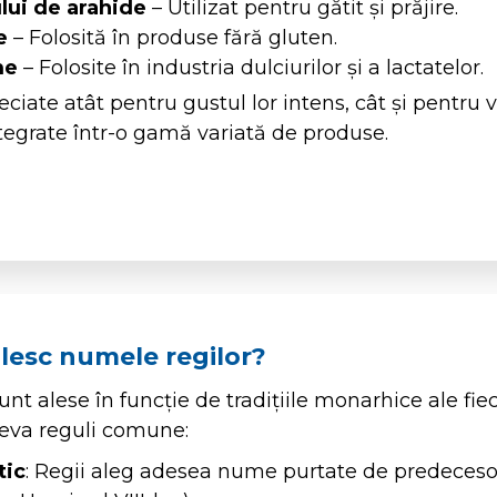
lui de arahide
– Utilizat pentru gătit și prăjire.
e
– Folosită în produse fără gluten.
me
– Folosite în industria dulciurilor și a lactatelor.
ciate atât pentru gustul lor intens, cât și pentru v
integrate într-o gamă variată de produse.
lesc numele regilor?
nt alese în funcție de tradițiile monarhice ale fiec
âteva reguli comune:
tic
: Regii aleg adesea nume purtate de predecesori