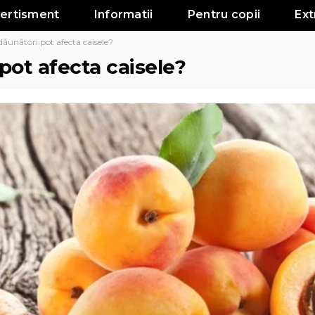
vertisment
Informatii
Pentru copii
Ext
dăunători pot afecta caisele?
pot afecta caisele?