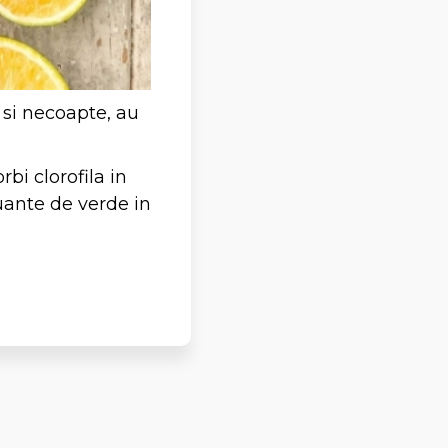
i si necoapte, au
bi clorofila in
nuante de verde in