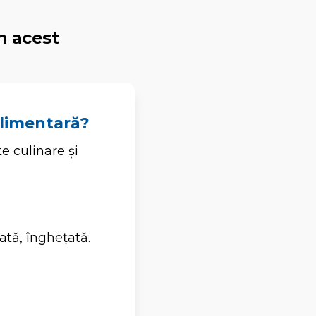
n acest
 alimentară?
e culinare și
lată, înghețată.
.