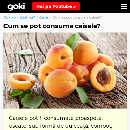
Hai pe Youtube »
Goki.ro
/
Știați că?
/
Caise
»
Cum se pot consuma caisele?
Cum se pot consuma caisele?
Caisele pot fi consumate proaspete,
uscate, sub formă de dulceață, compot,