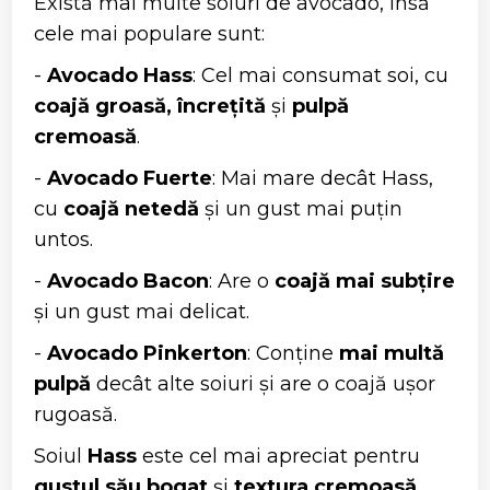
Există mai multe soiuri de avocado, însă
cele mai populare sunt:
-
Avocado Hass
: Cel mai consumat soi, cu
coajă groasă, încrețită
și
pulpă
cremoasă
.
-
Avocado Fuerte
: Mai mare decât Hass,
cu
coajă netedă
și un gust mai puțin
untos.
-
Avocado Bacon
: Are o
coajă mai subțire
și un gust mai delicat.
-
Avocado Pinkerton
: Conține
mai multă
pulpă
decât alte soiuri și are o coajă ușor
rugoasă.
Soiul
Hass
este cel mai apreciat pentru
gustul său bogat
și
textura cremoasă
.