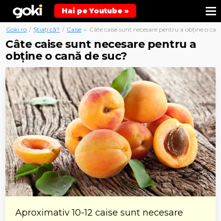
Hai pe Youtube »
Goki.ro
/
Știați că?
/
Caise
»
Câte caise sunt necesare pentru a obține o can
Câte caise sunt necesare pentru a
obține o cană de suc?
Aproximativ 10-12 caise sunt necesare