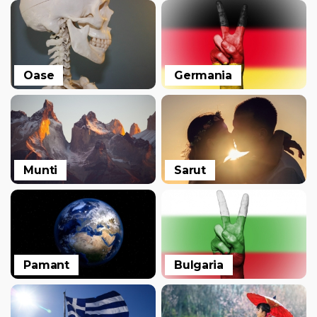
Oase
Germania
Munti
Sarut
Pamant
Bulgaria