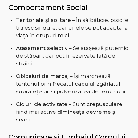
Comportament Social
Teritoriale și solitare
– În sălbăticie, pisicile
trăiesc singure, dar unele se pot adapta la
viața în grupuri mici.
Atașament selectiv
– Se atașează puternic
de stăpân, dar pot fi rezervate față de
străini.
Obiceiuri de marcaj
– Își marchează
teritoriul prin
frecatul capului, zgâriatul
suprafețelor și pulverizarea de feromoni
.
Cicluri de activitate
– Sunt
crepusculare
,
fiind mai active
dimineața devreme și
seara
.
Comunicare și Limbajul Corpului