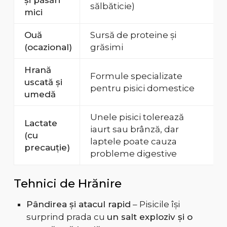
și păsări
sălbăticie)
mici
Ouă
Sursă de proteine și
(ocazional)
grăsimi
Hrană
Formule specializate
uscată și
pentru pisici domestice
umedă
Unele pisici tolerează
Lactate
iaurt sau brânză, dar
(cu
laptele poate cauza
precauție)
probleme digestive
Tehnici de Hrănire
Pândirea și atacul rapid
– Pisicile își
surprind prada cu
un salt exploziv și o