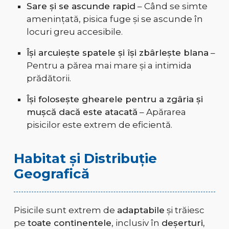
Sare și se ascunde rapid
– Când se simte
amenințată, pisica fuge și se ascunde în
locuri greu accesibile.
Își arcuiește spatele și își zbârlește blana
–
Pentru a părea mai mare și a intimida
prădătorii.
Își folosește ghearele pentru a zgâria și
mușcă dacă este atacată
– Apărarea
pisicilor este extrem de eficientă.
Habitat și Distribuție
Geografică
Pisicile sunt extrem de
adaptabile
și trăiesc
pe
toate continentele
, inclusiv în
deșerturi,