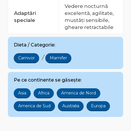
Vedere nocturnă
Adaptări
excelentă, agilitate,
speciale
mustăți sensibile,
gheare retractabile
Dieta / Categorie:
/
Carnivor
Mamifer
Pe ce continente se găsește:
Asia
Africa
America de Nord
America de Sud
Australia
Europa