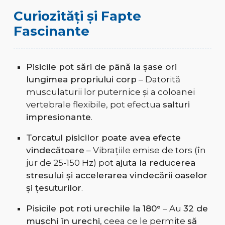
Curiozități și Fapte
Fascinante
Pisicile pot sări de până la șase ori
lungimea propriului corp
– Datorită
musculaturii lor puternice și a coloanei
vertebrale flexibile, pot efectua
salturi
impresionante
.
Torcatul pisicilor poate avea efecte
vindecătoare
– Vibrațiile emise de tors (în
jur de 25-150 Hz) pot
ajuta la reducerea
stresului și accelerarea vindecării oaselor
și țesuturilor
.
Pisicile pot roti urechile la 180°
– Au
32 de
mușchi în urechi
, ceea ce le permite
să