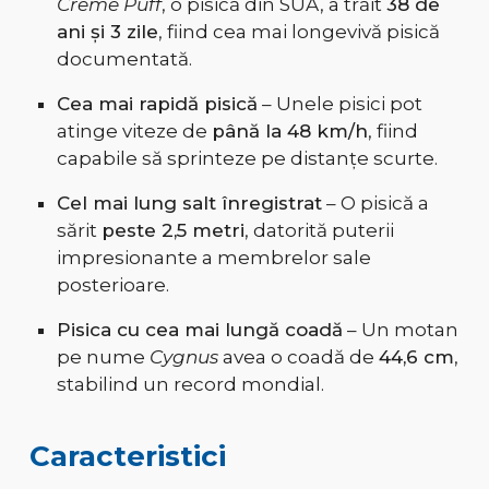
Creme Puff
, o pisică din SUA, a trăit
38 de
ani și 3 zile
, fiind cea mai longevivă pisică
documentată.
Cea mai rapidă pisică
– Unele pisici pot
atinge viteze de
până la 48 km/h
, fiind
capabile să sprinteze pe distanțe scurte.
Cel mai lung salt înregistrat
– O pisică a
sărit
peste 2,5 metri
, datorită puterii
impresionante a membrelor sale
posterioare.
Pisica cu cea mai lungă coadă
– Un motan
pe nume
Cygnus
avea o coadă de
44,6 cm
,
stabilind un record mondial.
Caracteristici