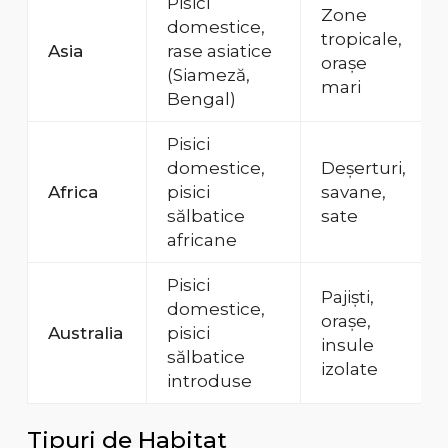
Pisici
Zone
domestice,
tropicale,
Asia
rase asiatice
orașe
(Siameză,
mari
Bengal)
Pisici
domestice,
Deșerturi,
Africa
pisici
savane,
sălbatice
sate
africane
Pisici
Pajiști,
domestice,
orașe,
Australia
pisici
insule
sălbatice
izolate
introduse
Tipuri de Habitat