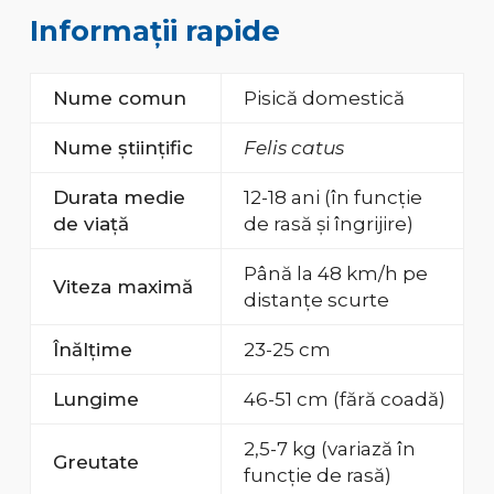
Informații rapide
Nume comun
Pisică domestică
Nume științific
Felis catus
Durata medie
12-18 ani (în funcție
de viață
de rasă și îngrijire)
Până la 48 km/h pe
Viteza maximă
distanțe scurte
Înălțime
23-25 cm
Lungime
46-51 cm (fără coadă)
2,5-7 kg (variază în
Greutate
funcție de rasă)