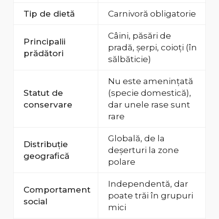
Tip de dietă
Carnivoră obligatorie
Câini, păsări de
Principalii
pradă, șerpi, coioți (în
prădători
sălbăticie)
Nu este amenințată
Statut de
(specie domestică),
conservare
dar unele rase sunt
rare
Globală, de la
Distribuție
deșerturi la zone
geografică
polare
Independentă, dar
Comportament
poate trăi în grupuri
social
mici