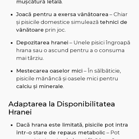
mușcătură letală
.
Joacă pentru a exersa vânătoarea
– Chiar
și pisicile domestice simulează
tehnici de
vânătoare
prin joc.
Depozitarea hranei
– Unele pisici îngroapă
hrana sau o ascund pentru a o consuma
mai târziu.
Mestecarea oaselor mici
– În sălbăticie,
pisicile mănâncă și oasele mici pentru
calciu și minerale
.
Adaptarea la Disponibilitatea
Hranei
Dacă hrana este limitată, pisicile pot intra
într-o stare de repaus metabolic
– Pot