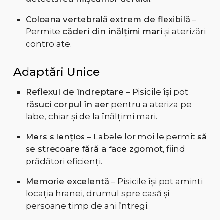
Coloana vertebrală extrem de flexibilă
–
Permite
căderi din înălțimi mari
și aterizări
controlate.
Adaptări Unice
Reflexul de îndreptare
– Pisicile își pot
răsuci corpul în aer
pentru a ateriza pe
labe, chiar și de la înălțimi mari.
Mers silențios
– Labele lor moi le permit
să
se strecoare fără a face zgomot
, fiind
prădători eficienți.
Memorie excelentă
– Pisicile își pot aminti
locația hranei, drumul spre casă și
persoane timp de ani întregi.