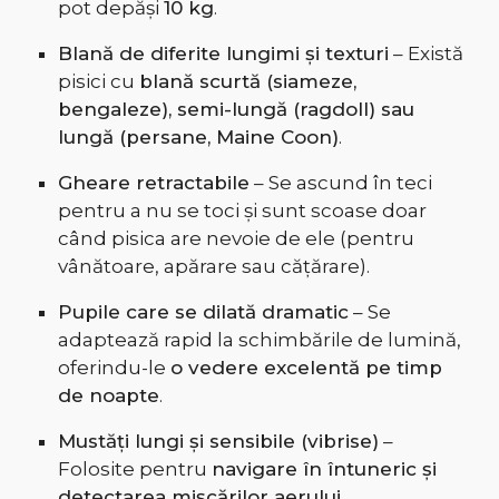
pot depăși
10 kg
.
Blană de diferite lungimi și texturi
– Există
pisici cu
blană scurtă (siameze,
bengaleze), semi-lungă (ragdoll) sau
lungă (persane, Maine Coon)
.
Gheare retractabile
– Se ascund în teci
pentru a nu se toci și sunt scoase doar
când pisica are nevoie de ele (pentru
vânătoare, apărare sau cățărare).
Pupile care se dilată dramatic
– Se
adaptează rapid la schimbările de lumină,
oferindu-le
o vedere excelentă pe timp
de noapte
.
Mustăți lungi și sensibile (vibrise)
–
Folosite pentru
navigare în întuneric și
detectarea mișcărilor aerului
.