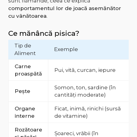
sunt flămânde, ceea ce explică
comportamentul lor de joacă asemănător
cu vânătoarea
.
Ce mănâncă pisica?
Tip de
Exemple
Aliment
Carne
Pui, vită, curcan, iepure
proaspătă
Somon, ton, sardine (în
Pește
cantități moderate)
Organe
Ficat, inimă, rinichi (sursă
interne
de vitamine)
Rozătoare
Șoareci, vrăbii (în