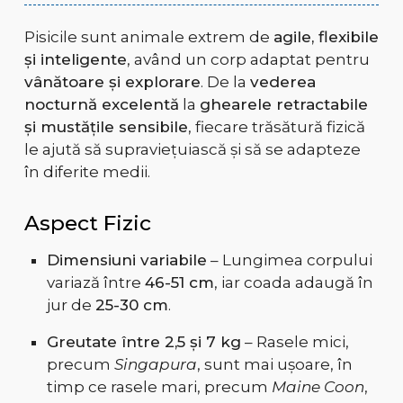
Pisicile sunt animale extrem de
agile, flexibile
și inteligente
, având un corp adaptat pentru
vânătoare și explorare
. De la
vederea
nocturnă excelentă
la
ghearele retractabile
și mustățile sensibile
, fiecare trăsătură fizică
le ajută să supraviețuiască și să se adapteze
în diferite medii.
Aspect Fizic
Dimensiuni variabile
– Lungimea corpului
variază între
46-51 cm
, iar coada adaugă în
jur de
25-30 cm
.
Greutate între 2,5 și 7 kg
– Rasele mici,
precum
Singapura
, sunt mai ușoare, în
timp ce rasele mari, precum
Maine Coon
,