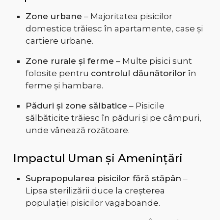
Zone urbane
– Majoritatea pisicilor
domestice trăiesc în apartamente, case și
cartiere urbane.
Zone rurale și ferme
– Multe pisici sunt
folosite pentru
controlul dăunătorilor
în
ferme și hambare.
Păduri și zone sălbatice
– Pisicile
sălbăticite trăiesc în păduri și pe câmpuri,
unde vânează rozătoare.
Impactul Uman și Amenințări
Suprapopularea pisicilor fără stăpân
–
Lipsa sterilizării duce la creșterea
populației pisicilor vagaboande.