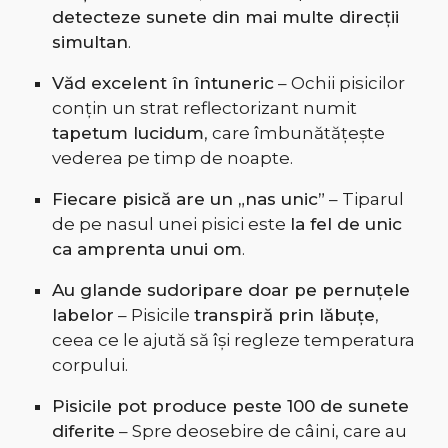
detecteze sunete din mai multe direcții
simultan
.
Văd excelent în întuneric
– Ochii pisicilor
conțin un strat reflectorizant numit
tapetum lucidum
, care îmbunătățește
vederea pe timp de noapte.
Fiecare pisică are un „nas unic”
– Tiparul
de pe nasul unei pisici este
la fel de unic
ca amprenta unui om
.
Au glande sudoripare doar pe pernuțele
labelor
– Pisicile
transpiră prin lăbuțe
,
ceea ce le ajută să își regleze temperatura
corpului.
Pisicile pot produce peste 100 de sunete
diferite
– Spre deosebire de câini, care au