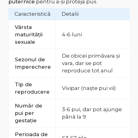
puternice
pentru a-și proteja puii.
Caracteristică
Detalii
Vârsta
maturității
4-6 luni
sexuale
De obicei primăvara și
Sezonul de
vara, dar se pot
împerechere
reproduce tot anul
Tip de
Vivipar (naște pui vii)
reproducere
Număr de
3-6 pui, dar pot ajunge
pui per
până la 9
gestație
Perioada de