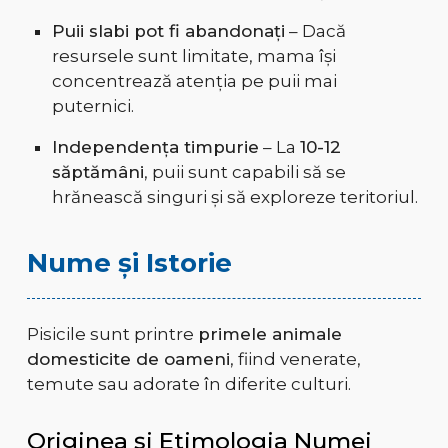
Puii slabi pot fi abandonați
– Dacă
resursele sunt limitate, mama își
concentrează atenția pe puii mai
puternici.
Independența timpurie
– La
10-12
săptămâni
, puii sunt capabili să se
hrănească singuri și să exploreze teritoriul.
Nume și Istorie
Pisicile sunt printre
primele animale
domesticite de oameni
, fiind venerate,
temute sau adorate în diferite culturi.
Originea și Etimologia Numei