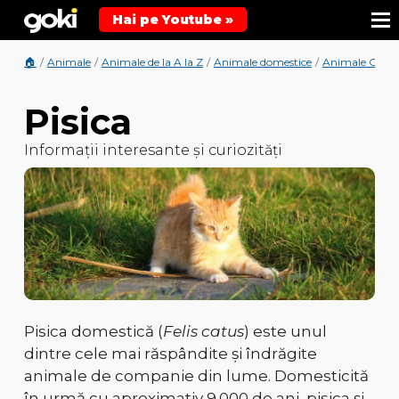
Hai pe Youtube »
🏠
/
Animale
/
Animale de la A la Z
/
Animale domestice
/
Animale Carni
Pisica
Informații interesante și curiozități
Pisica domestică (
Felis catus
) este unul
dintre
cele mai răspândite și îndrăgite
animale de companie din lume
. Domesticită
în urmă cu aproximativ
9.000 de ani
, pisica și-