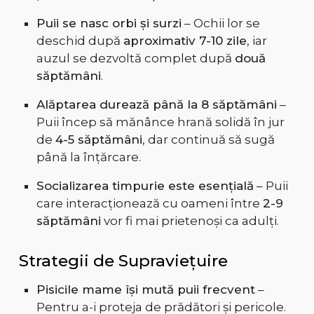
Puii se nasc orbi și surzi
– Ochii lor se
deschid după
aproximativ 7-10 zile
, iar
auzul se dezvoltă complet după
două
săptămâni
.
Alăptarea durează până la 8 săptămâni
–
Puii încep să mănânce hrană solidă în jur
de
4-5 săptămâni
, dar continuă să sugă
până la înțărcare.
Socializarea timpurie este esențială
– Puii
care interacționează cu oameni între
2-9
săptămâni
vor fi mai prietenoși ca adulți.
Strategii de Supraviețuire
Pisicile mame își mută puii frecvent
–
Pentru a-i proteja de prădători și pericole.