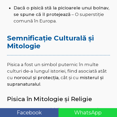
Dacă o pisică stă la picioarele unui bolnav,
se spune că îl protejează
– O superstiție
comună în Europa.
Semnificație Culturală și
Mitologie
Pisica a fost un simbol puternic în multe
culturi de-a lungul istoriei, fiind asociată atât
cu
norocul și protecția
, cât și cu
misterul și
supranaturalul
.
Pisica în Mitologie și Religie
Egiptul Antic
– Pisicile erau venerate, iar
Facebook
WhatsApp
zeița
Bastet
, protectoarea casei, fertilității