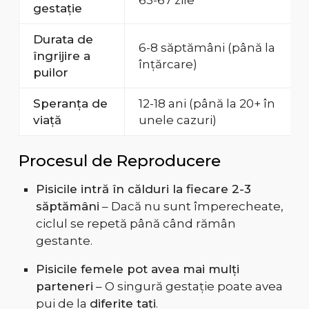
63-67 zile
gestație
Durata de
6-8 săptămâni (până la
îngrijire a
înțărcare)
puilor
Speranța de
12-18 ani (până la 20+ în
viață
unele cazuri)
Procesul de Reproducere
Pisicile intră în călduri la fiecare 2-3
săptămâni
– Dacă nu sunt împerecheate,
ciclul se repetă până când rămân
gestante.
Pisicile femele pot avea mai mulți
parteneri
– O singură gestație poate avea
pui de la
diferite tați
.