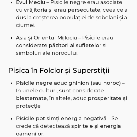
Evul Mediu
– Pisicile negre erau asociate
cu
vrăjitoria și erau persecutate
, ceea ce a
dus la creșterea populației de șobolani și a
ciumei.
Asia și Orientul Mijlociu
– Pisicile erau
considerate
păzitori ai sufletelor
și
simboluri ale norocului.
Pisica în Folclor și Superstiții
Pisicile negre aduc ghinion (sau noroc)
–
În unele culturi, sunt considerate
blestemate
, în altele, aduc
prosperitate și
protecție
.
Pisicile pot simți energia negativă
– Se
crede că detectează
spiritele și energia
oamenilor
.