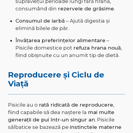
supraviețui perioade lungi fără hrană,
consumând din
rezervele de grăsime
.
Consumul de iarbă
– Ajută digestia și
elimină bilele de păr.
Învățarea preferințelor alimentare
–
Pisicile domestice pot
refuza hrana nouă
,
fiind obișnuite cu un anumit tip de dietă.
Reproducere și Ciclu de
Viață
Pisicile au o
rată ridicată de reproducere
,
fiind capabile să dea naștere la
mai multe
generații de pui într-un singur an
. Pisicile
sălbatice se bazează pe
instinctele materne