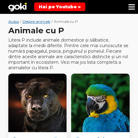
Hai pe Youtube »
Acasa
/
Despre animale
/
Animale cu P
Animale cu P
Litera
P
include animale domestice și sălbatice,
adaptate la medii diferite. Printre cele mai cunoscute se
numără
papagalul, pisica, pinguinul și poneiul
. Fiecare
dintre aceste animale are caracteristici distincte și un rol
important în ecosistem. Vezi mai jos lista completă a
animalelor cu litera P.