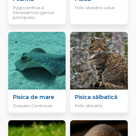
Pygocentrus și
Felis silvestris catus
Serrasalmus (genuri
principale)
Pisica de mare
Pisica sălbatică
Dasyatis Centroura
Felis silvestris