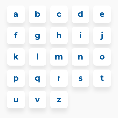
a
b
c
d
e
f
g
h
i
j
k
l
m
n
o
p
q
r
s
t
u
v
z