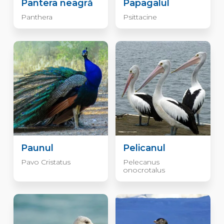
Pantera neagră
Papagalul
Panthera
Psittacine
Paunul
Pelicanul
Pavo Cristatus
Pelecanus
onocrotalus