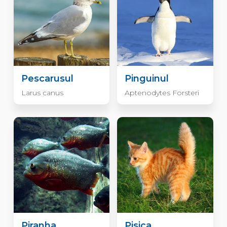
Pescarusul
Pinguinul
Larus canus
Aptenodytes Forsteri
Piranha
Pisica