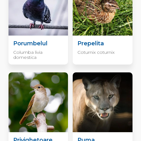
Porumbelul
Prepelita
Columba livia
Coturnix coturnix
domestica
Privighetoare
Puma