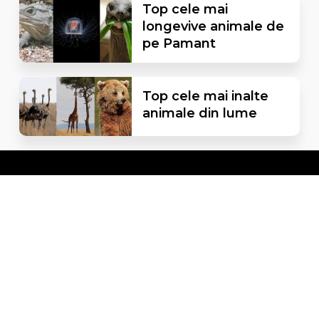
Top cele mai
longevive animale de
pe Pamant
Top cele mai inalte
animale din lume
Facebook
Instagram
Pinterest
Twitter
HappyInbox.ro - Agentie de Email Marketing
Informatii educationale pentru copii, tineri si adulti.
Copyright © 2026 Goki.ro. Toate drepturile rezervate.
Politica de confidentialitate