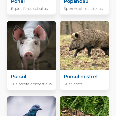
Ponei
Popândău
Equus ferus caballus
Spermophilus citellus
Porcul
Porcul mistret
Sus scrofa domesticus
Sus Scrofa