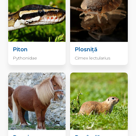
Piton
Plosniță
Pythonidae
Cimex lectularius