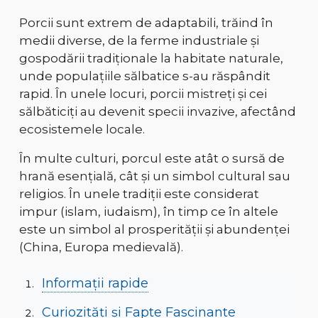
Porcii sunt extrem de
adaptabili
, trăind în
medii diverse, de la
ferme industriale și
gospodării tradiționale
la
habitate naturale
,
unde populațiile sălbatice s-au răspândit
rapid. În unele locuri, porcii mistreți și cei
sălbăticiți au devenit
specii invazive
, afectând
ecosistemele locale.
În multe culturi, porcul este atât
o sursă de
hrană esențială
, cât și
un simbol cultural sau
religios
. În unele tradiții este considerat
impur (islam, iudaism),
în timp ce în altele
este un simbol al
prosperității și abundenței
(China, Europa medievală)
.
Informații rapide
Curiozități și Fapte Fascinante