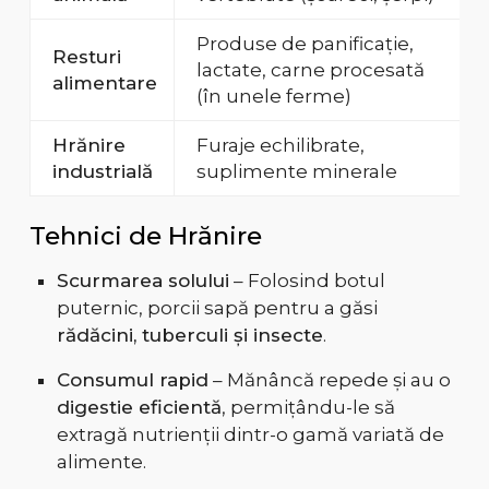
Produse de panificație,
Resturi
lactate, carne procesată
alimentare
(în unele ferme)
Hrănire
Furaje echilibrate,
industrială
suplimente minerale
Tehnici de Hrănire
Scurmarea solului
– Folosind botul
puternic, porcii sapă pentru a găsi
rădăcini, tuberculi și insecte
.
Consumul rapid
– Mănâncă repede și au o
digestie eficientă
, permițându-le să
extragă nutrienții dintr-o gamă variată de
alimente.