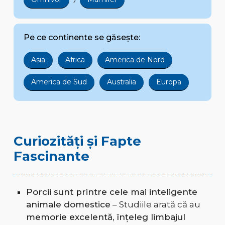
Pe ce continente se găsește:
Asia
Africa
America de Nord
America de Sud
Australia
Europa
Curiozități și Fapte
Fascinante
Porcii sunt printre cele mai inteligente
animale domestice
– Studiile arată că au
memorie excelentă, înțeleg limbajul