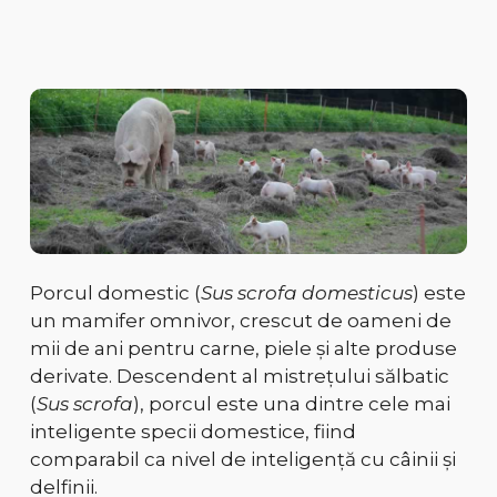
Porcul domestic (
Sus scrofa domesticus
) este
un mamifer omnivor, crescut de oameni de
mii de ani
pentru carne, piele și alte produse
derivate. Descendent al
mistrețului sălbatic
(
Sus scrofa
)
, porcul este una dintre
cele mai
inteligente
specii domestice, fiind
comparabil ca
nivel de inteligență cu câinii și
delfinii
.