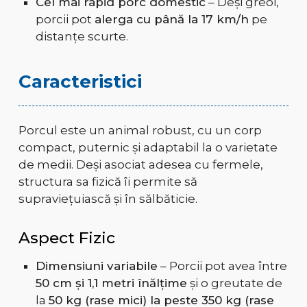
Cel mai rapid porc domestic
– Deși greoi,
porcii pot
alerga cu până la 17 km/h
pe
distanțe scurte.
Caracteristici
Porcul este un animal robust, cu un corp
compact, puternic și adaptabil la o varietate
de medii. Deși asociat adesea cu fermele,
structura sa fizică îi permite să
supraviețuiască și în sălbăticie.
Aspect Fizic
Dimensiuni variabile
– Porcii pot avea între
50 cm și 1,1 metri înălțime
și o greutate de
la
50 kg (rase mici) la peste 350 kg (rase