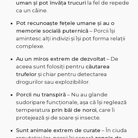
uman și pot învăța trucuri
la fel de repede
ca un câine.
Pot recunoaște fețele umane și au o
memorie socială puternică
– Porcii își
amintesc alți indivizi și își pot forma relații
complexe.
Au un miros extrem de dezvoltat
– De
aceea sunt folosiți pentru
căutarea
trufelor
și chiar pentru detectarea
drogurilor sau explozibililor.
Porcii nu transpiră
– Nu au glande
sudoripare funcționale, așa că își reglează
temperatura
prin băi de noroi
, care îi
protejează și de soare și insecte.
Sunt animale extrem de curate
– În ciuda