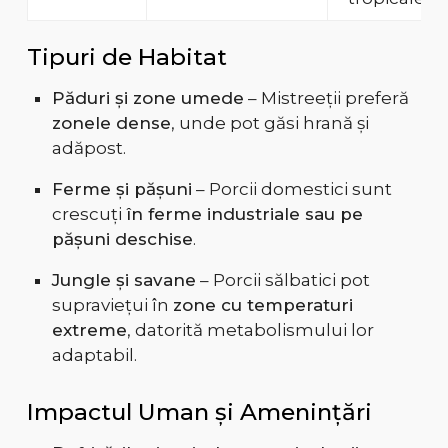
Tipuri de Habitat
Păduri și zone umede
– Mistreeții preferă
zonele dense
, unde pot găsi hrană și
adăpost.
Ferme și pășuni
– Porcii domestici sunt
crescuți
în ferme industriale sau pe
pășuni deschise
.
Jungle și savane
– Porcii sălbatici pot
supraviețui în
zone cu temperaturi
extreme
, datorită metabolismului lor
adaptabil.
Impactul Uman și Amenințări