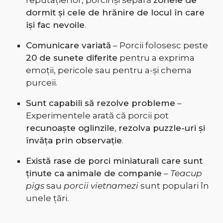
reputației lor, porcii își separă
zonele de
dormit și cele de hrănire de locul în care
își fac nevoile
.
Comunicare variată
– Porcii folosesc peste
20 de sunete diferite
pentru a exprima
emoții, pericole sau pentru a-și chema
purceii.
Sunt capabili să rezolve probleme
–
Experimentele arată că porcii pot
recunoaște oglinzile, rezolva puzzle-uri și
învăța prin observație
.
Există rase de porci miniaturali care sunt
ținute ca animale de companie
–
Teacup
pigs
sau
porcii vietnamezi
sunt populari în
unele țări.