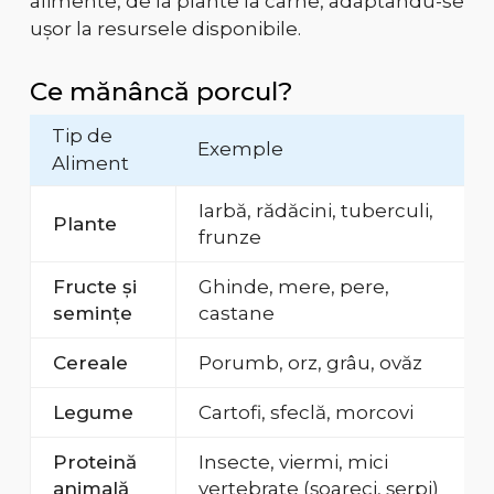
alimente, de la plante la carne, adaptându-se
ușor la resursele disponibile.
Ce mănâncă porcul?
Tip de
Exemple
Aliment
Iarbă, rădăcini, tuberculi,
Plante
frunze
Fructe și
Ghinde, mere, pere,
semințe
castane
Cereale
Porumb, orz, grâu, ovăz
Legume
Cartofi, sfeclă, morcovi
Proteină
Insecte, viermi, mici
animală
vertebrate (șoareci, șerpi)