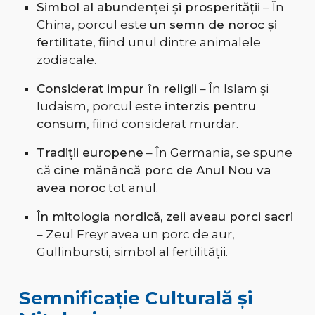
Simbol al abundenței și prosperității
– În
China, porcul este
un semn de noroc și
fertilitate
, fiind unul dintre animalele
zodiacale.
Considerat impur în religii
– În Islam și
Iudaism, porcul este
interzis pentru
consum
, fiind considerat murdar.
Tradiții europene
– În Germania, se spune
că
cine mănâncă porc de Anul Nou va
avea noroc
tot anul.
În mitologia nordică, zeii aveau porci sacri
– Zeul Freyr avea un porc de aur,
Gullinbursti, simbol al fertilității.
Semnificație Culturală și