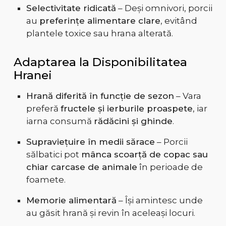
Selectivitate ridicată
– Deși omnivori, porcii
au
preferințe alimentare clare
, evitând
plantele toxice sau hrana alterată.
Adaptarea la Disponibilitatea
Hranei
Hrană diferită în funcție de sezon
– Vara
preferă
fructele și ierburile proaspete
, iar
iarna consumă
rădăcini și ghinde
.
Supraviețuire în medii sărace
– Porcii
sălbatici pot
mânca scoarță de copac sau
chiar carcase de animale
în perioade de
foamete.
Memorie alimentară
– Își amintesc unde
au găsit hrană și revin în aceleași locuri.