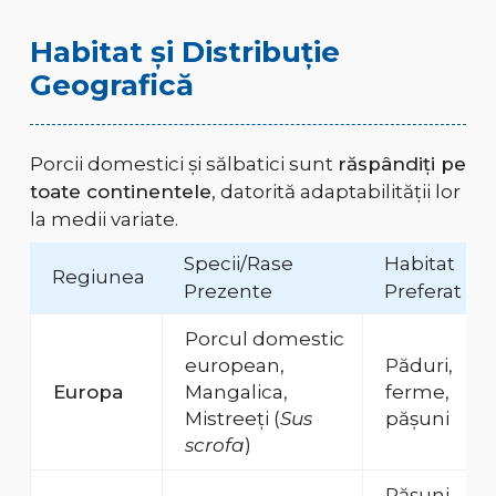
Habitat și Distribuție
Geografică
Porcii domestici și sălbatici sunt
răspândiți pe
toate continentele
, datorită adaptabilității lor
la medii variate.
Specii/Rase
Habitat
Regiunea
Prezente
Preferat
Porcul domestic
european,
Păduri,
Europa
Mangalica,
ferme,
Mistreeți (
Sus
pășuni
scrofa
)
Pășuni,