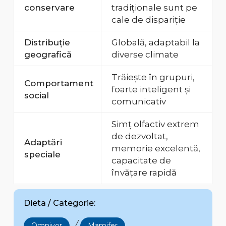
conservare
tradiționale sunt pe
cale de dispariție
Distribuție
Globală, adaptabil la
geografică
diverse climate
Trăiește în grupuri,
Comportament
foarte inteligent și
social
comunicativ
Simț olfactiv extrem
de dezvoltat,
Adaptări
memorie excelentă,
speciale
capacitate de
învățare rapidă
Dieta / Categorie:
/
Omnivor
Mamifer