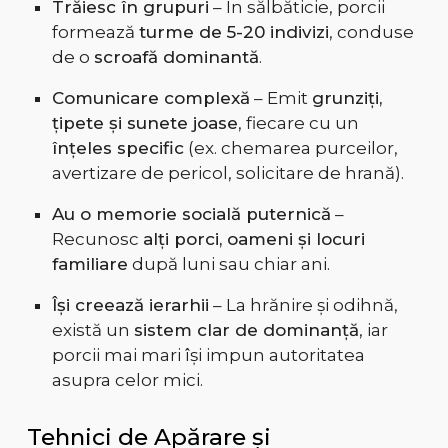
Trăiesc în grupuri
– În sălbăticie, porcii
formează
turme de 5-20 indivizi
, conduse
de o
scroafă dominantă
.
Comunicare complexă
– Emit
grunziți,
țipete și sunete joase
, fiecare cu un
înțeles specific
(ex. chemarea purceilor,
avertizare de pericol, solicitare de hrană).
Au o memorie socială puternică
–
Recunosc
alți porci, oameni și locuri
familiare
după luni sau chiar ani.
Își creează ierarhii
– La hrănire și odihnă,
există un
sistem clar de dominanță
, iar
porcii mai mari își impun autoritatea
asupra celor mici.
Tehnici de Apărare și