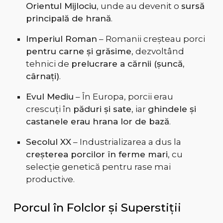
Orientul Mijlociu
, unde au devenit o
sursă
principală de hrană
.
Imperiul Roman
– Romanii creșteau porci
pentru carne și grăsime
, dezvoltând
tehnici de
prelucrare a cărnii (șuncă,
cârnați)
.
Evul Mediu
– În Europa, porcii erau
crescuți în
păduri și sate
, iar
ghindele și
castanele erau hrana lor de bază
.
Secolul XX
– Industrializarea a dus la
creșterea porcilor în ferme mari
, cu
selecție genetică pentru rase mai
productive.
Porcul în Folclor și Superstiții