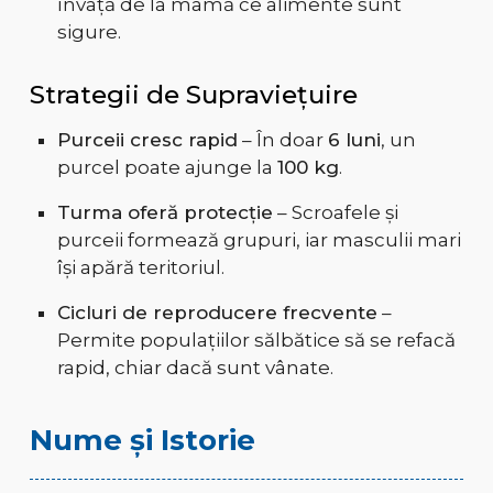
învață de la mamă ce alimente sunt
sigure.
Strategii de Supraviețuire
Purceii cresc rapid
– În doar
6 luni
, un
purcel poate ajunge la
100 kg
.
Turma oferă protecție
– Scroafele și
purceii formează grupuri, iar masculii mari
își apără teritoriul.
Cicluri de reproducere frecvente
–
Permite populațiilor sălbătice să se refacă
rapid, chiar dacă sunt vânate.
Nume și Istorie