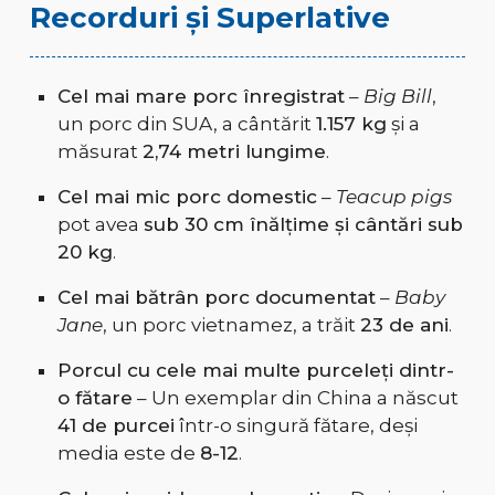
Recorduri și Superlative
Cel mai mare porc înregistrat
–
Big Bill
,
un porc din SUA, a cântărit
1.157 kg
și a
măsurat
2,74 metri lungime
.
Cel mai mic porc domestic
–
Teacup pigs
pot avea
sub 30 cm înălțime și cântări sub
20 kg
.
Cel mai bătrân porc documentat
–
Baby
Jane
, un porc vietnamez, a trăit
23 de ani
.
Porcul cu cele mai multe purceleți dintr-
o fătare
– Un exemplar din China a născut
41 de purcei
într-o singură fătare, deși
media este de
8-12
.