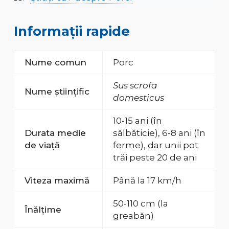
Informații rapide
Nume comun
Porc
Sus scrofa
Nume științific
domesticus
10-15 ani (în
Durata medie
sălbăticie), 6-8 ani (în
de viață
ferme), dar unii pot
trăi peste 20 de ani
Viteza maximă
Până la 17 km/h
50-110 cm (la
Înălțime
greabăn)