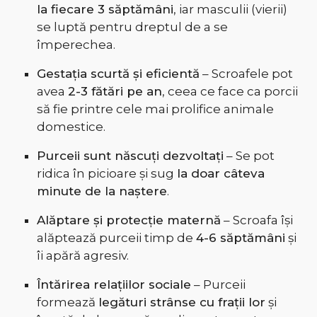
la fiecare 3 săptămâni
, iar masculii (vierii)
se luptă pentru dreptul de a se
împerechea.
Gestația scurtă și eficientă
– Scroafele pot
avea
2-3 fătări pe an
, ceea ce face ca porcii
să fie printre cele mai prolifice animale
domestice.
Purceii sunt născuți dezvoltați
– Se pot
ridica în picioare și sug
la doar câteva
minute de la naștere
.
Alăptare și protecție maternă
– Scroafa își
alăptează purceii timp de
4-6 săptămâni
și
îi apără agresiv.
Întărirea relațiilor sociale
– Purceii
formează
legături strânse cu frații lor
și