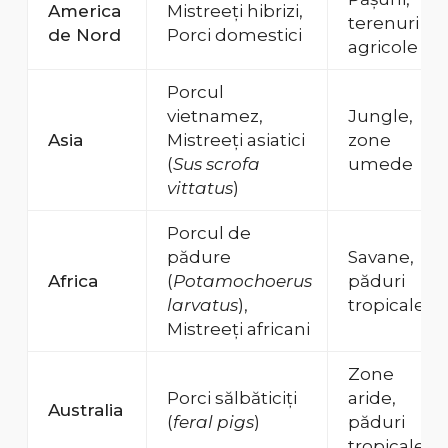
America
Mistreeți hibrizi,
terenuri
de Nord
Porci domestici
agricole
Porcul
vietnamez,
Jungle,
Asia
Mistreeți asiatici
zone
(
Sus scrofa
umede
vittatus
)
Porcul de
pădure
Savane,
Africa
(
Potamochoerus
păduri
larvatus
),
tropicale
Mistreeți africani
Zone
Porci sălbăticiți
aride,
Australia
(
feral pigs
)
păduri
tropicale