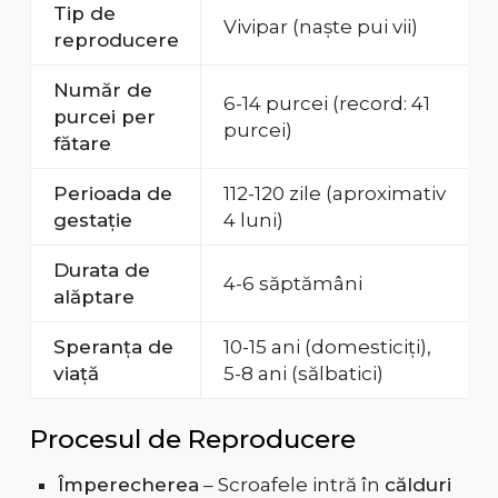
Tip de
Vivipar (naște pui vii)
reproducere
Număr de
6-14 purcei (record: 41
purcei per
purcei)
fătare
Perioada de
112-120 zile (aproximativ
gestație
4 luni)
Durata de
4-6 săptămâni
alăptare
Speranța de
10-15 ani (domesticiți),
viață
5-8 ani (sălbatici)
Procesul de Reproducere
Împerecherea
– Scroafele intră în
călduri