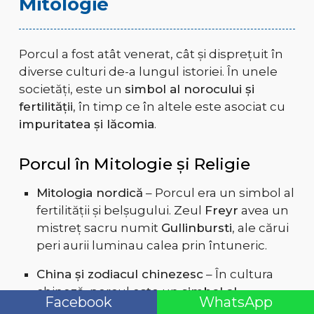
Mitologie
Porcul a fost atât venerat, cât și disprețuit în
diverse culturi de-a lungul istoriei. În unele
societăți, este un
simbol al norocului și
fertilității
, în timp ce în altele este asociat cu
impuritatea și lăcomia
.
Porcul în Mitologie și Religie
Mitologia nordică
– Porcul era un simbol al
fertilității și belșugului. Zeul
Freyr
avea un
mistreț sacru numit
Gullinbursti
, ale cărui
peri aurii luminau calea prin întuneric.
China și zodiacul chinezesc
– În cultura
chineză, porcul este un
simbol al
Facebook
WhatsApp
norocului, prosperității și abundenței
.