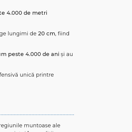
te 4.000 de metri
inge lungimi de
20 cm
, fiind
m peste 4.000 de ani
și au
fensivă unică printre
 regiunile muntoase ale