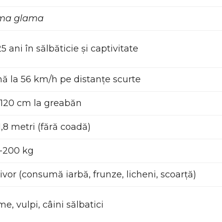
ma glama
25 ani în sălbăticie și captivitate
ă la 56 km/h pe distanțe scurte
-120 cm la greabăn
-1,8 metri (fără coadă)
-200 kg
ivor (consumă iarbă, frunze, licheni, scoarță)
e, vulpi, câini sălbatici