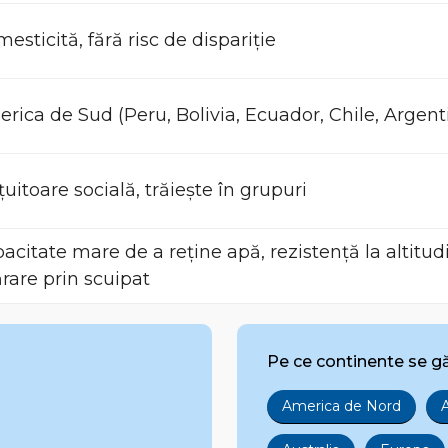
esticită, fără risc de dispariție
rica de Sud (Peru, Bolivia, Ecuador, Chile, Argen
țuitoare socială, trăiește în grupuri
acitate mare de a reține apă, rezistență la altit
rare prin scuipat
Pe ce continente se g
America de Nord