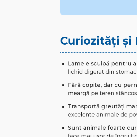
Curiozități ș
Lamele scuipă pentru a-ș
lichid digerat din stomac
Fără copite, dar cu pern
meargă pe teren stâncos f
Transportă greutăți mar
excelente animale de pov
Sunt animale foarte cur
face mai ușor de îngrijit 