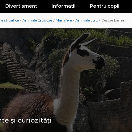
Divertisment
Informatii
Pentru copii
e sălbatice
/
Animale Erbivore
/
Mamifere
/
Animale cu L
/
Despre Lama
te și curiozități