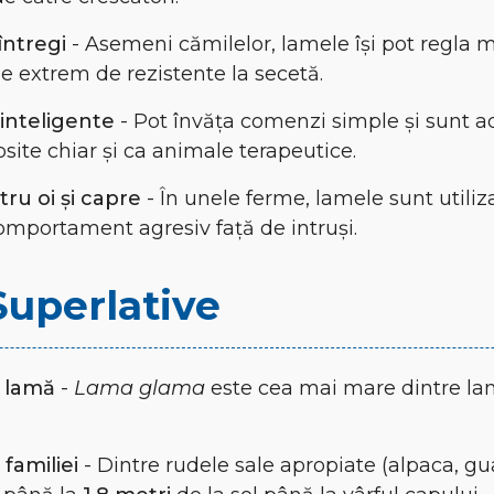
întregi
- Asemeni cămilelor, lamele își pot regla 
e extrem de rezistente la secetă.
inteligente
- Pot învăța comenzi simple și sunt 
osite chiar și ca animale terapeutice.
tru oi și capre
- În unele ferme, lamele sunt utili
omportament agresiv față de intruși.
Superlative
 lamă
-
Lama glama
este cea mai mare dintre la
familiei
- Dintre rudele sale apropiate (alpaca, gu