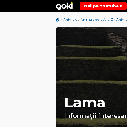
Hai pe Youtube »
🏠
/
Animale
/
Animale de la A la Z
/
Animal
Lama
Informații interesan