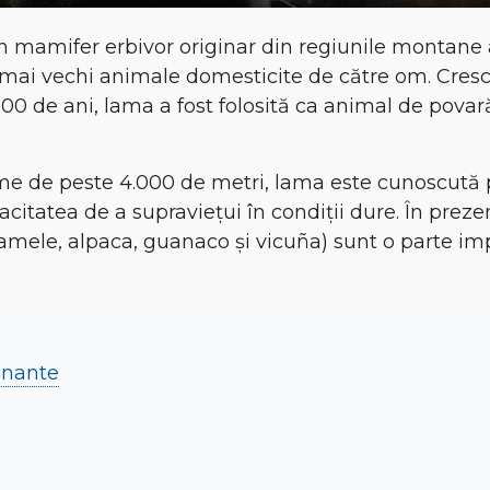
un mamifer erbivor originar din regiunile montane
e mai vechi animale domesticite de către om. Cre
000 de ani
, lama a fost folosită ca animal de povară
eme de peste 4.000 de metri
, lama este cunoscută
itatea de a supraviețui în condiții dure
. În prez
lamele, alpaca, guanaco și vicuña) sunt o parte im
cinante