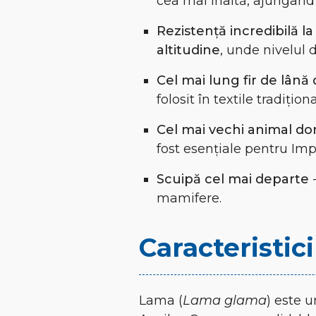
cea mai înaltă, ajungând
Rezistență incredibilă la
altitudine
, unde nivelul 
Cel mai lung fir de lână
folosit în textile tradiționa
Cel mai vechi animal dom
fost esențiale pentru Imp
Scuipă cel mai departe
-
mamifere.
Caracteristici
Lama (
Lama glama
) este 