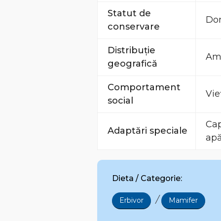
Statut de
Dom
conservare
Distribuție
Ame
geografică
Comportament
Vie
social
Cap
Adaptări speciale
apă
Dieta / Categorie:
/
Erbivor
Mamifer