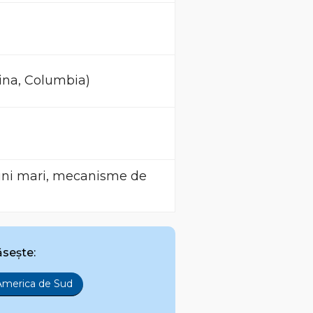
tina, Columbia)
udini mari, mecanisme de
ăsește:
America de Sud