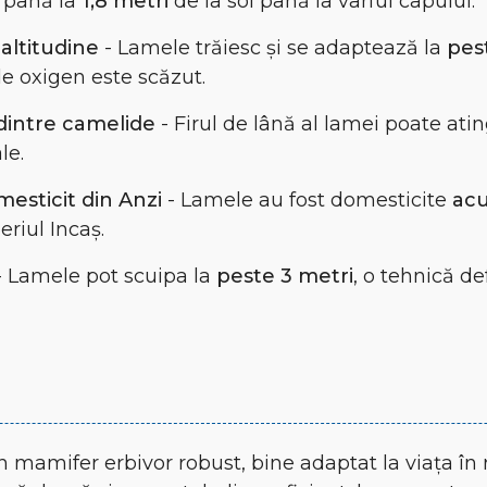
 până la
1,8 metri
de la sol până la vârful capului.
 altitudine
- Lamele trăiesc și se adaptează la
pes
de oxigen este scăzut.
 dintre camelide
- Firul de lână al lamei poate at
le.
esticit din Anzi
- Lamele au fost domesticite
acu
eriul Incaș.
 Lamele pot scuipa la
peste 3 metri
, o tehnică de
un mamifer erbivor robust, bine adaptat la viața în