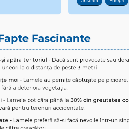
Australia
Europa
i Fapte Fascinante
i apăra teritoriul
- Dacă sunt provocate sau dera
, uneori la o distanță de peste
3 metri
.
ițe moi
- Lamele au pernițe căptușite pe picioare,
ără a deteriora vegetația.
i
- Lamele pot căra până la
30% din greutatea cor
ară pentru terenuri accidentate.
ate
- Lamele preferă să-și facă nevoile într-un si
de către crescători.