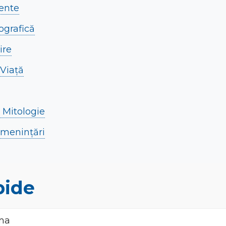
ente
ografică
ire
 Viață
i Mitologie
Amenințări
pide
ma