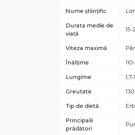
Nume științific
La
Durata medie de
15-
viață
Viteza maximă
Pân
Înălțime
110
Lungime
1,7
Greutate
130
Tip de dietă
Erb
Principalii
Pum
prădători