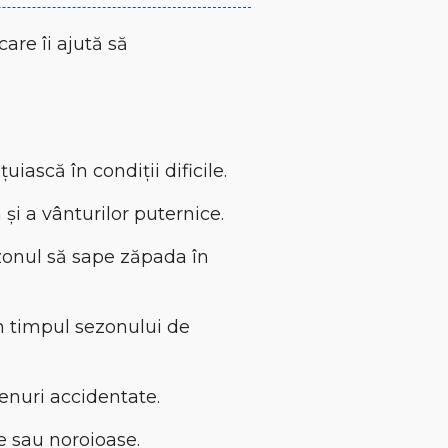
care îi ajută să
iască în condiții dificile.
și a vânturilor puternice.
zonul să sape zăpada în
în timpul sezonului de
renuri accidentate.
e sau noroioase.