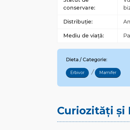
Statut de
Vu
conservare:
bi
Distribuție:
Am
Mediu de viață:
Pa
Dieta / Categorie:
/
Erbivor
Mamifer
Curiozități ș