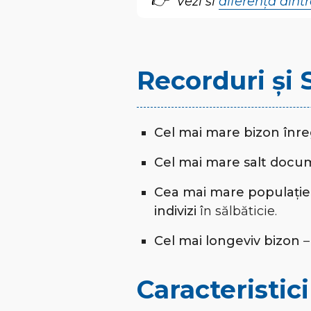
Vezi si
diferența dint
Recorduri și 
Cel mai mare bizon înre
Cel mai mare salt docu
Cea mai mare populație
indivizi
în sălbăticie.
Cel mai longeviv bizon
–
Caracteristici