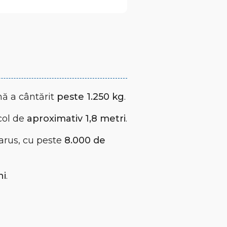
ă a cântărit
peste 1.250 kg
.
col de
aproximativ 1,8 metri
.
larus, cu peste
8.000 de
ni
.