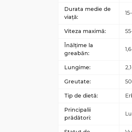
Durata medie de
15
viață:
Viteza maximă:
55
Înălțime la
1,
greabăn:
Lungime:
2,
Greutate:
50
Tip de dietă:
Er
Principalii
Lu
prădători: