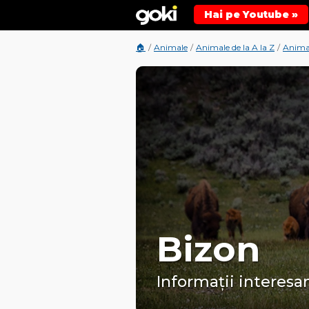
Hai pe Youtube »
🏠
/
Animale
/
Animale de la A la Z
/
Animal
Bizon
Informații interesan