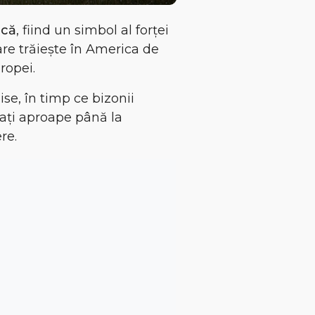
ică
, fiind un simbol al
forței
care trăiește în America de
ropei.
hise
, în timp ce bizonii
ânați aproape până la
re.