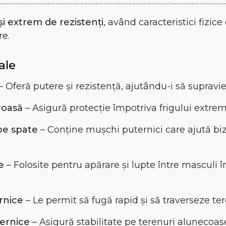
și extrem de rezistenți
, având caracteristici fizice 
re.
ale
– Oferă putere și rezistență, ajutându-i să supraviețu
roasă
– Asigură protecție împotriva frigului extrem 
pe spate
– Conține mușchi puternici care ajută bi
e
– Folosite pentru apărare și lupte între masculi 
rnice
– Le permit să fugă rapid și să traverseze te
ternice
– Asigură stabilitate pe terenuri alunecoas