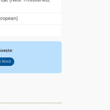
țat (
Near Threatened
,
uropean)
ăsește:
e Nord