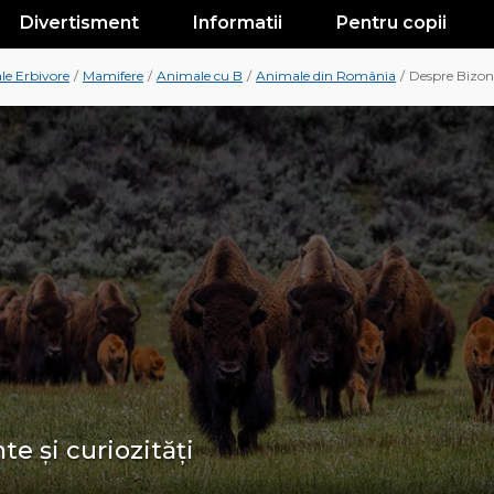
Divertisment
Informatii
Pentru copii
e Erbivore
/
Mamifere
/
Animale cu B
/
Animale din România
/
Despre Bizon
te și curiozități