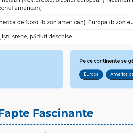
lnerabil (
Vulnerable
, bizonul european), Neamenin
zonul american)
erica de Nord (bizon american), Europa (bizon e
jiști, stepe, păduri deschise
Pe ce continente se g
Europa
America d
i Fapte Fascinante