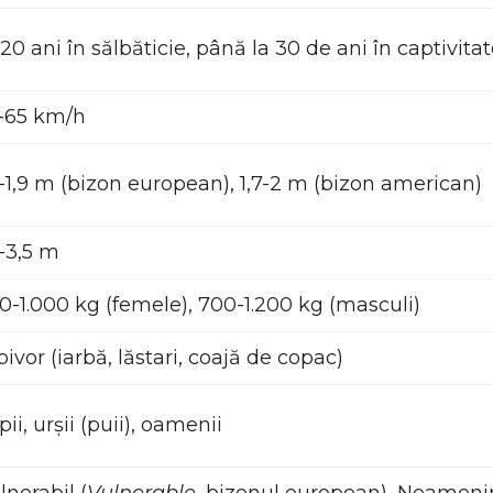
-20 ani în sălbăticie, până la 30 de ani în captivita
-65 km/h
6-1,9 m (bizon european), 1,7-2 m (bizon american)
1-3,5 m
0-1.000 kg (femele), 700-1.200 kg (masculi)
bivor (iarbă, lăstari, coajă de copac)
pii, urșii (puii), oamenii