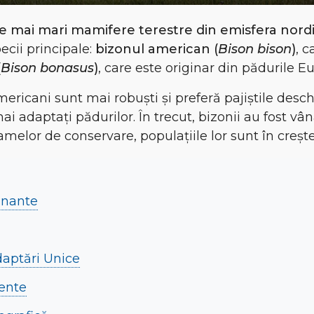
e mai mari mamifere terestre din emisfera nord
ecii principale:
bizonul american (
Bison bison
)
, 
(
Bison bonasus
)
, care este originar din pădurile Eu
americani sunt
mai robuști
și preferă
pajiștile desc
mai adaptați pădurilor
. În trecut, bizonii au fost v
amelor de conservare, populațiile lor sunt în crește
cinante
Adaptări Unice
ente