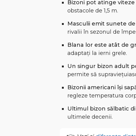
Bizoni pot atinge vitez
obstacole de 1,5 m.
Masculii emit sunete de
rivalii în sezonul de împ
Blana lor este atât de g
adaptați la ierni grele.
Un singur bizon adult p
permite să supraviețuiasc
Bizonii americani își sap
regleze temperatura corp
Ultimul bizon sălbatic d
ultimele decenii.