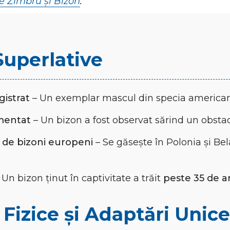
re Zimbru și Bizon
.
Superlative
gistrat
– Un exemplar mascul din specia american
mentat
– Un bizon a fost observat sărind un obsta
 de bizoni europeni
– Se găsește în Polonia și Be
 Un bizon ținut în captivitate a trăit
peste 35 de a
 Fizice și Adaptări Unice