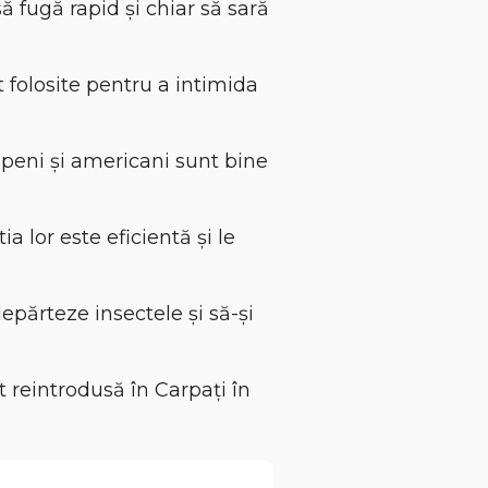
ă fugă rapid și chiar să sară
 folosite pentru a intimida
openi și americani sunt bine
ia lor este eficientă și le
părteze insectele și să-și
t reintrodusă în Carpați în