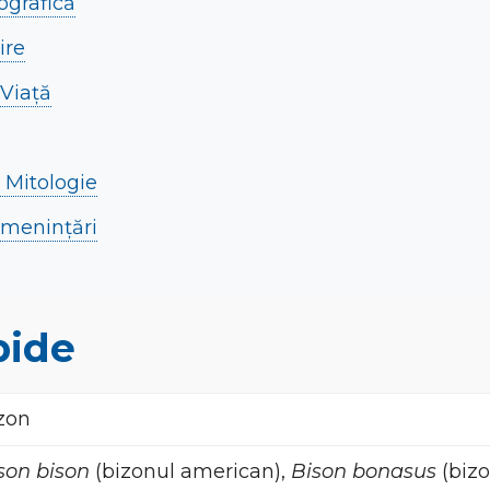
ografică
ire
 Viață
i Mitologie
Amenințări
pide
zon
son bison
(bizonul american),
Bison bonasus
(bizo