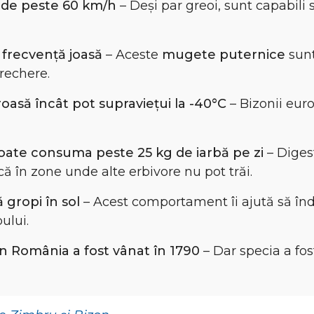
e de peste 60 km/h
– Deși par greoi, sunt capabili s
 frecvență joasă
– Aceste
mugete puternice
sunt
erechere.
roasă încât pot supraviețui la -40°C
– Bizonii eur
oate consuma peste 25 kg de iarbă pe zi
– Digest
ă în zone unde alte erbivore nu pot trăi.
ă gropi în sol
– Acest comportament îi ajută să înde
ului.
in România a fost vânat în 1790
– Dar specia a fos