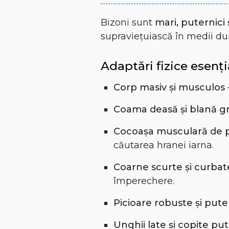
Bizoni sunt
mari, puternici 
supraviețuiască în medii du
Adaptări fizice esenți
Corp masiv și musculos
Coama deasă și blană g
Cocoașa musculară de 
căutarea hranei iarna.
Coarne scurte și curbat
împerechere.
Picioare robuste și pute
Unghii late și copite pu