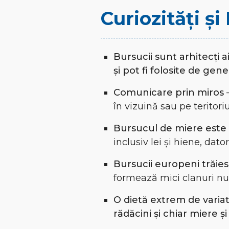
Curiozități ș
Bursucii sunt arhitecți ai
și pot fi folosite de gener
Comunicare prin miros
–
în vizuină sau pe teritoriu
Bursucul de miere este 
inclusiv lei și hiene, dator
Bursucii europeni trăies
formează mici clanuri n
O dietă extrem de varia
rădăcini și chiar miere și