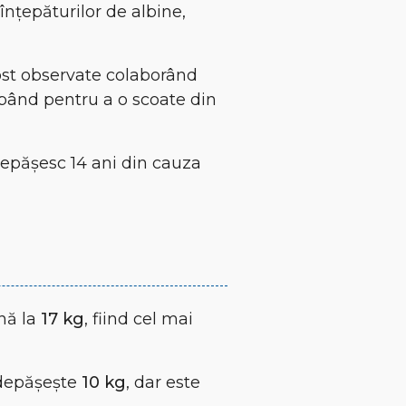
nțepăturilor de albine,
ost observate colaborând
ăpând pentru a o scoate din
 depășesc 14 ani din cauza
nă la
17 kg
, fiind cel mai
i depășește
10 kg
, dar este