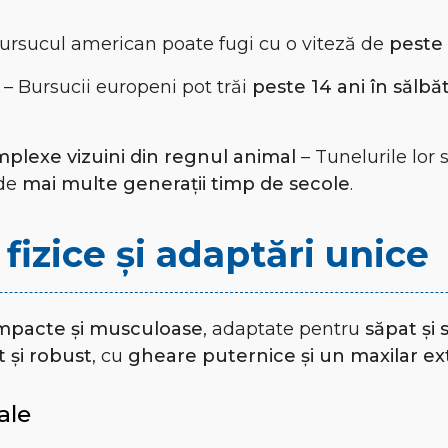
ursucul american poate fugi cu o viteză de
peste
– Bursucii europeni pot trăi
peste 14 ani în sălbăt
mplexe vizuini din regnul animal
– Tunelurile lor 
 de
mai multe generații timp de secole
.
 fizice și adaptări unice
mpacte și musculoase
, adaptate pentru
săpat și 
t și robust
, cu
gheare puternice și un maxilar ex
ale