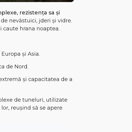
plexe, rezistența sa și
de nevăstuici, jderi și vidre.
își caute hrana noaptea.
n Europa și Asia.
ca de Nord.
 extremă și capacitatea de a
lexe de tuneluri
, utilizate
 lor
, reușind să se apere