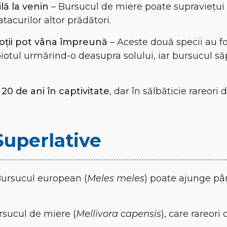
lă la venin
– Bursucul de miere poate supraviețui î
tacurilor altor prădători.
ioții pot vâna împreună
– Aceste două specii au f
iotul urmărind-o deasupra solului, iar bursucul s
 20 de ani în captivitate
, dar în sălbăticie rareori
Superlative
ursucul european (
Meles meles
) poate ajunge pâ
rsucul de miere (
Mellivora capensis
), care rareor