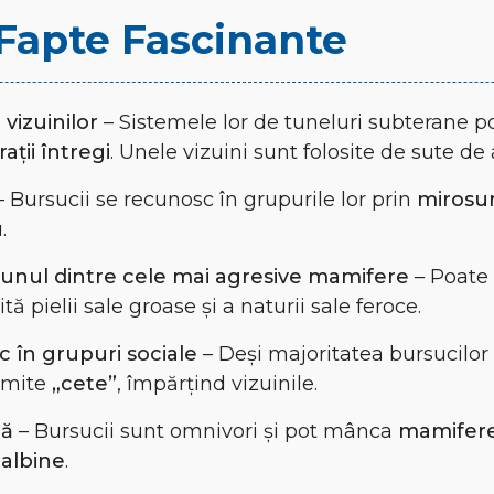
i Fapte Fascinante
 vizuinilor
– Sistemele lor de tuneluri subterane 
ații întregi
. Unele vizuini sunt folosite de sute de 
 Bursucii se recunosc în grupurile lor prin
mirosur
.
unul dintre cele mai agresive mamifere
– Poate 
ită pielii sale groase și a naturii sale feroce.
c în grupuri sociale
– Deși majoritatea bursucilor 
umite
„cete”
, împărțind vizuinile.
tă
– Bursucii sunt omnivori și pot mânca
mamifere 
 albine
.