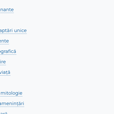
cinante
daptări unice
ente
ografică
ire
viață
i mitologie
 amenințări