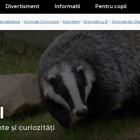
Divertisment
Informatii
Pentru copii
e sălbatice
/
Animale Omnivore
/
Mamifere
/
Animale cu B
/
Animale din R
l
te și curiozități