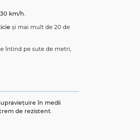
 30 km/h
.
icie
și mai mult de 20 de
se întind pe sute de metri,
supraviețuire în medii
trem de rezistent
.