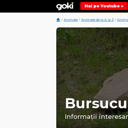
Hai pe Youtube »
🏠
/
Animale
/
Animale de la A la Z
/
Animal
Bursucu
Informații interesan