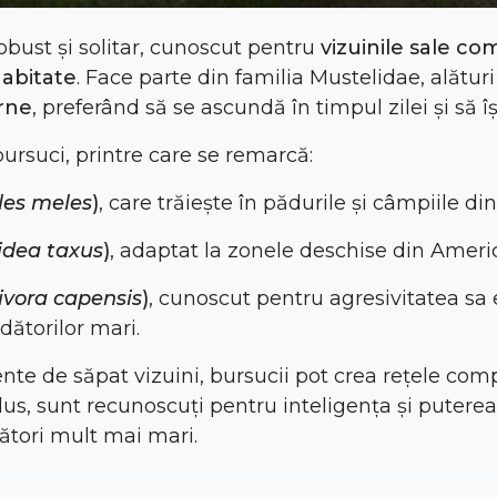
bust și solitar, cunoscut pentru
vizuinile sale com
habitate
. Face parte din familia Mustelidae, alături 
rne
, preferând să se ascundă în timpul zilei și să 
ursuci, printre care se remarcă:
les meles
)
, care trăiește în pădurile și câmpiile di
idea taxus
)
, adaptat la zonele deschise din Ameri
ivora capensis
)
, cunoscut pentru agresivitatea sa
dătorilor mari.
ente de săpat vizuini
, bursucii pot crea
rețele comp
plus, sunt recunoscuți pentru
inteligența și puterea
ători mult mai mari.