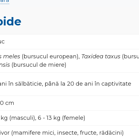
lară
pide
uc
s meles
(bursucul european),
Taxidea taxus
(bursu
nsis
(bursucul de miere)
ani în sălbăticie, până la 20 de ani în captivitate
90 cm
7 kg (masculi), 6 - 13 kg (femele)
or (mamifere mici, insecte, fructe, rădăcini)