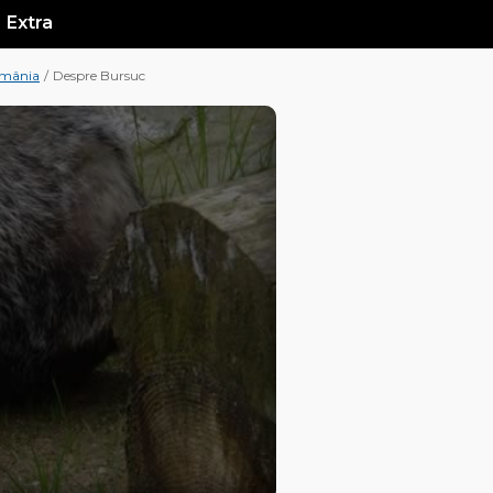
Extra
omânia
/
Despre Bursuc