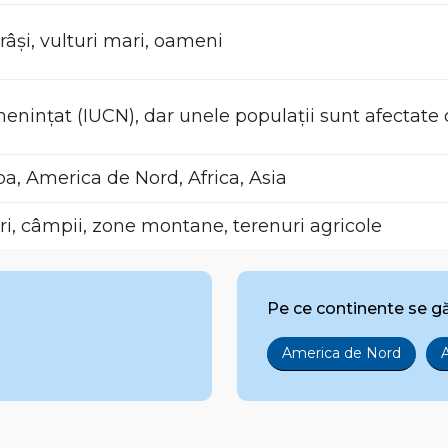
 râși, vulturi mari, oameni
nințat (IUCN), dar unele populații sunt afectate 
a, America de Nord, Africa, Asia
i, câmpii, zone montane, terenuri agricole
Pe ce continente se g
America de Nord
A