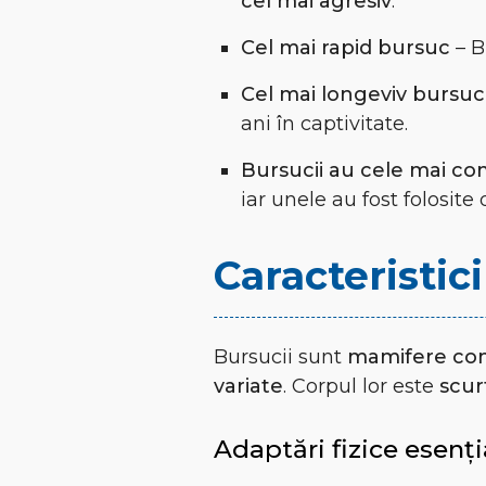
cel mai agresiv
.
Cel mai rapid bursuc
– B
Cel mai longeviv bursuc
ani în captivitate.
Bursucii au cele mai co
iar unele au fost folosite
Caracteristici
Bursucii sunt
mamifere co
variate
. Corpul lor este
scur
Adaptări fizice esenți