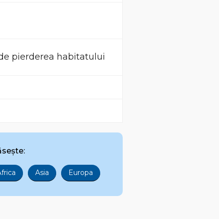
de pierderea habitatului
ăsește:
frica
Asia
Europa