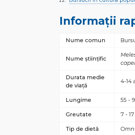
Bursucii în cultura popu
Informații ra
Nume comun
Burs
Mele
Nume științific
cape
Durata medie
4-14 
de viață
Lungime
55 - 
Greutate
7 - 1
Tip de dietă
Omniv