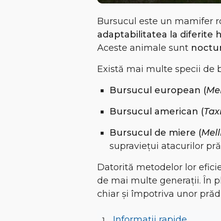
Bursucul este un mamifer ro
adaptabilitatea la diferite 
Aceste animale sunt
noctu
Există mai multe specii de b
Bursucul european (
Me
Bursucul american (
Tax
Bursucul de miere (
Mell
supraviețui atacurilor pră
Datorită
metodelor lor efici
de mai multe generații. În 
chiar și împotriva unor prăd
Informații rapide