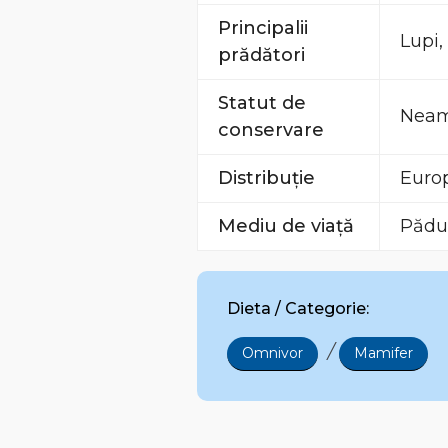
Principalii
Lupi,
prădători
Statut de
Neame
conservare
Distribuție
Europ
Mediu de viață
Pădur
Dieta / Categorie:
/
Omnivor
Mamifer