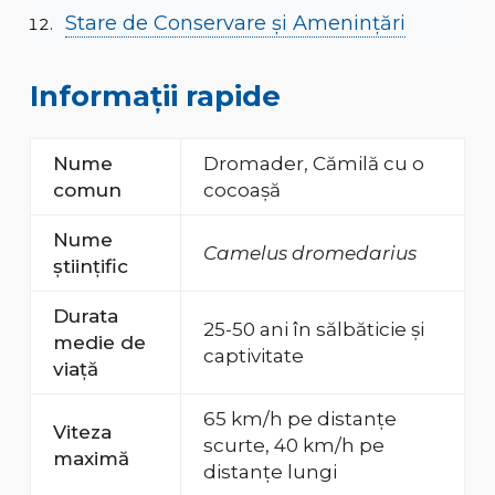
Stare de Conservare și Amenințări
Informații rapide
Nume
Dromader, Cămilă cu o
comun
cocoașă
Nume
Camelus dromedarius
științific
Durata
25-50 ani în sălbăticie și
medie de
captivitate
viață
65 km/h pe distanțe
Viteza
scurte, 40 km/h pe
maximă
distanțe lungi