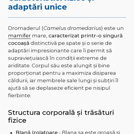
adaptări unice
Dromaderul (
Camelus dromedarius
) este un
mamifer
mare,
caracterizat printr-o singură
cocoașă
distinctivă pe spate și o serie de
adaptări impresionante care îi permit să
supraviețuiască în condiții extreme de
ariditate. Corpul său este alungit și bine
proporționat pentru a maximiza disiparea
căldurii, iar membrele sale lungi și subțiri îl
ajută să se deplaseze eficient pe nisipul
fierbinte.
Structura corporală și trăsături
fizice
Blană izolatoare
- Blana sa este groasă și