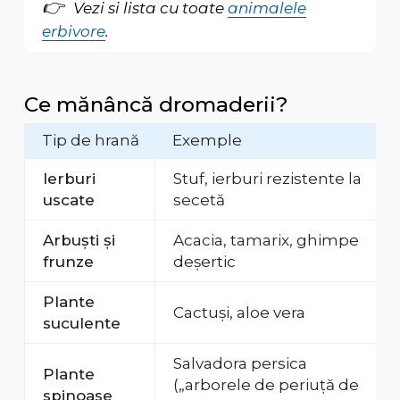
Vezi si lista cu toate
animalele
erbivore
.
Ce mănâncă dromaderii?
Tip de hrană
Exemple
Ierburi
Stuf, ierburi rezistente la
uscate
secetă
Arbuști și
Acacia, tamarix, ghimpe
frunze
deșertic
Plante
Cactuși, aloe vera
suculente
Salvadora persica
Plante
(„arborele de periuță de
spinoase