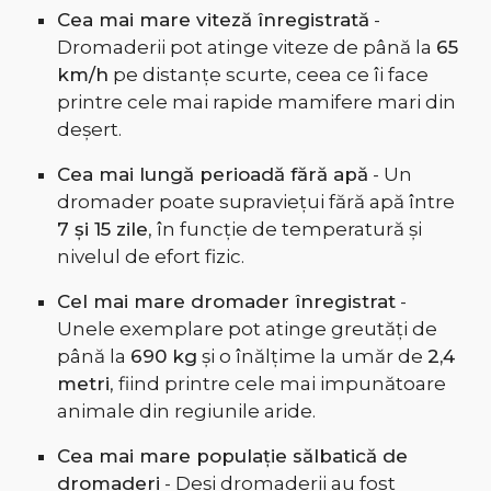
Cea mai mare viteză înregistrată
-
Dromaderii pot atinge viteze de până la
65
km/h
pe distanțe scurte, ceea ce îi face
printre cele mai rapide mamifere mari din
deșert.
Cea mai lungă perioadă fără apă
- Un
dromader poate supraviețui fără apă între
7 și 15 zile
, în funcție de temperatură și
nivelul de efort fizic.
Cel mai mare dromader înregistrat
-
Unele exemplare pot atinge greutăți de
până la
690 kg
și o înălțime la umăr de
2,4
metri
, fiind printre cele mai impunătoare
animale din regiunile aride.
Cea mai mare populație sălbatică de
dromaderi
- Deși dromaderii au fost