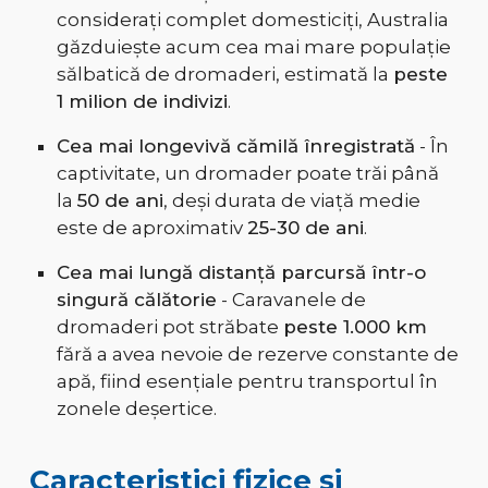
considerați complet domesticiți, Australia
găzduiește acum cea mai mare populație
sălbatică de dromaderi, estimată la
peste
1 milion de indivizi
.
Cea mai longevivă cămilă înregistrată
- În
captivitate, un dromader poate trăi până
la
50 de ani
, deși durata de viață medie
este de aproximativ
25-30 de ani
.
Cea mai lungă distanță parcursă într-o
singură călătorie
- Caravanele de
dromaderi pot străbate
peste 1.000 km
fără a avea nevoie de rezerve constante de
apă, fiind esențiale pentru transportul în
zonele deșertice.
Caracteristici fizice și