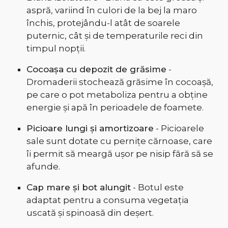
aspră, variind în culori de la bej la maro
închis, protejându-l atât de soarele
puternic, cât și de temperaturile reci din
timpul nopții.
Cocoașa cu depozit de grăsime
-
Dromaderii stochează grăsime în cocoașă,
pe care o pot metaboliza pentru a obține
energie și apă în perioadele de foamete.
Picioare lungi și amortizoare
- Picioarele
sale sunt dotate cu pernițe cărnoase, care
îi permit să meargă ușor pe nisip fără să se
afunde.
Cap mare și bot alungit
- Botul este
adaptat pentru a consuma vegetația
uscată și spinoasă din deșert.