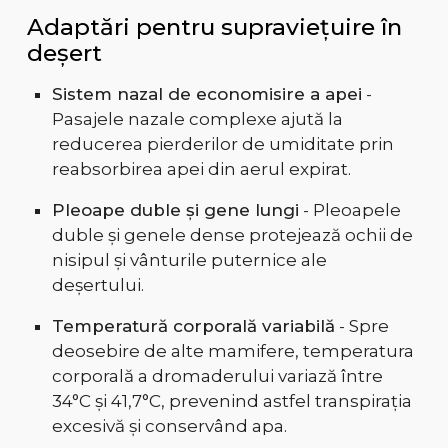
Adaptări pentru supraviețuire în
deșert
Sistem nazal de economisire a apei
-
Pasajele nazale complexe ajută la
reducerea pierderilor de umiditate prin
reabsorbirea apei din aerul expirat.
Pleoape duble și gene lungi
- Pleoapele
duble și genele dense protejează ochii de
nisipul și vânturile puternice ale
deșertului.
Temperatură corporală variabilă
- Spre
deosebire de alte mamifere, temperatura
corporală a dromaderului variază între
34°C și 41,7°C, prevenind astfel transpirația
excesivă și conservând apa.