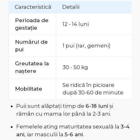
Caracteristică
Detalii
Perioada de
12 - 14 luni
gestație
Numărul de
1 pui (rar, gemeni)
pui
Greutatea la
30 - 50 kg
naștere
Se ridică în picioare
Mobilitate
după 30-60 de minute
Puii sunt alăptați timp de
6-18 luni
și
rămân cu mama lor până la 2-3 ani.
Femelele ating maturitatea sexuală la
3-4
ani
, iar masculii la
5-6 ani
.