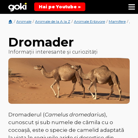
Hai pe Youtube »
🏠
/
Animale
/
Animale de la A la Z
/
Animale Erbivore
/
Mamifere
/
Anim
Dromader
Informații interesante și curiozități
Dromaderul (
Camelus dromedarius
),
cunoscut și sub numele de cămila cu o
cocoașă, este o specie de camelid adaptată
la viața în regiunile aride și deșertice din