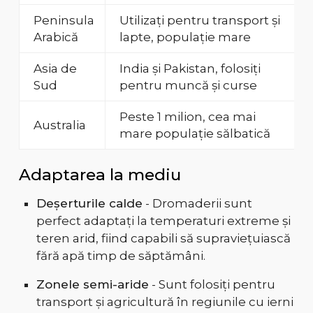
Peninsula
Utilizați pentru transport și
Arabică
lapte, populație mare
Asia de
India și Pakistan, folosiți
Sud
pentru muncă și curse
Peste 1 milion, cea mai
Australia
mare populație sălbatică
Adaptarea la mediu
Deșerturile calde
- Dromaderii sunt
perfect adaptați la temperaturi extreme și
teren arid, fiind capabili să supraviețuiască
fără apă timp de săptămâni.
Zonele semi-aride
- Sunt folosiți pentru
transport și agricultură în regiunile cu ierni