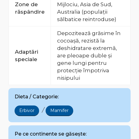
Zone de
Mijlociu, Asia de Sud,
răspândire
Australia (populații
sălbatice reintroduse)
Depozitează grăsime în
cocoașă, rezistă la
deshidratare extremă,
Adaptări
are pleoape duble și
speciale
gene lungi pentru
protecție împotriva
nisipului
Dieta / Categorie:
/
Erbivor
Mamifer
Pe ce continente se găsește: