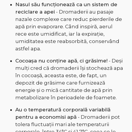
Nasul său funcționează ca un sistem de
reciclare a apei
- Dromaderii au pasaje
nazale complexe care reduc pierderile de
apă prin evaporare. Când inspiră, aerul
rece este umidificat, iar la expirație,
umiditatea este reabsorbită, conservând
astfel apa.
Cocoașa nu conține apă, ci grăsime!
- Deși
mulți cred că dromaderii își stochează apa
în cocoașă, aceasta este, de fapt, un
depozit de grăsime care furnizează
energie și o mică cantitate de apă prin
metabolizare în perioadele de foamete.
Au o temperatură corporală variabilă
pentru a economisi apă
- Dromaderii pot
tolera fluctuații mari ale temperaturii
corporale, între 34°C și 41,7°C, ceea ce le