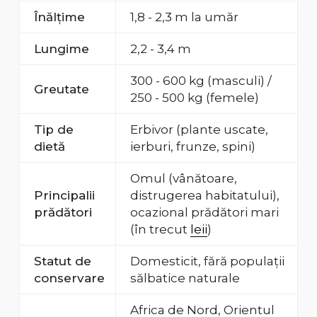
Înălțime
1,8 - 2,3 m la umăr
Lungime
2,2 - 3,4 m
300 - 600 kg (masculi) /
Greutate
250 - 500 kg (femele)
Tip de
Erbivor (plante uscate,
dietă
ierburi, frunze, spini)
Omul (vânătoare,
Principalii
distrugerea habitatului),
prădători
ocazional prădători mari
(în trecut
leii
)
Statut de
Domesticit, fără populații
conservare
sălbatice naturale
Africa de Nord, Orientul