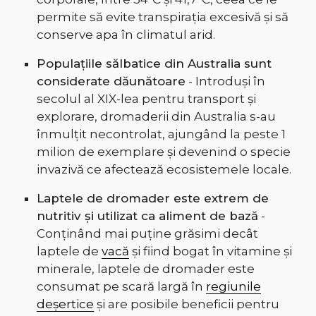
permite să evite transpirația excesivă și să
conserve apa în climatul arid.
Populațiile sălbatice din Australia sunt
considerate dăunătoare
- Introduși în
secolul al XIX-lea pentru transport și
explorare, dromaderii din Australia s-au
înmulțit necontrolat, ajungând la peste 1
milion de exemplare și devenind o specie
invazivă ce afectează ecosistemele locale.
Laptele de dromader este extrem de
nutritiv și utilizat ca aliment de bază
-
Conținând mai puține grăsimi decât
laptele de
vacă
și fiind bogat în vitamine și
minerale, laptele de dromader este
consumat pe scară largă în
regiunile
deșertice
și are posibile beneficii pentru