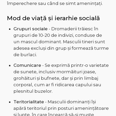
împerechere sau când se simt amenințați.
Mod de viață și ierarhie socială
Grupuri sociale
- Dromaderii trăiesc în
grupuri de 10-20 de indivizi, conduse de
un mascul dominant. Masculii tineri sunt
adesea excluși din grup și formează turme
de burlaci.
Comunicare
- Se exprimă printr-o varietate
de sunete, inclusiv mormăituri joase,
grohăituri și bufnete, dar și prin limbaj
corporal, cum ar fi ridicarea capului sau
plesnitul buzelor.
Teritorialitate
- Masculii dominanți își
apără teritoriul prin posturi amenințătoare
și lupte, în care încearcă să-și muște