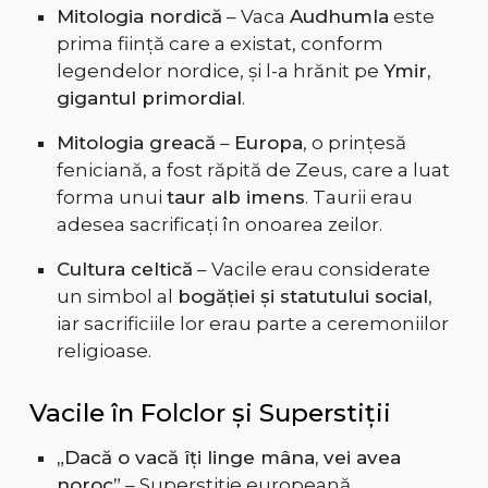
Mitologia nordică
– Vaca
Audhumla
este
prima ființă care a existat, conform
legendelor nordice, și l-a hrănit pe
Ymir,
gigantul primordial
.
Mitologia greacă
–
Europa
, o prințesă
feniciană, a fost răpită de Zeus, care a luat
forma unui
taur alb imens
. Taurii erau
adesea sacrificați în onoarea zeilor.
Cultura celtică
– Vacile erau considerate
un simbol al
bogăției și statutului social
,
iar sacrificiile lor erau parte a ceremoniilor
religioase.
Vacile în Folclor și Superstiții
„Dacă o vacă îți linge mâna, vei avea
noroc”
– Superstiție europeană.