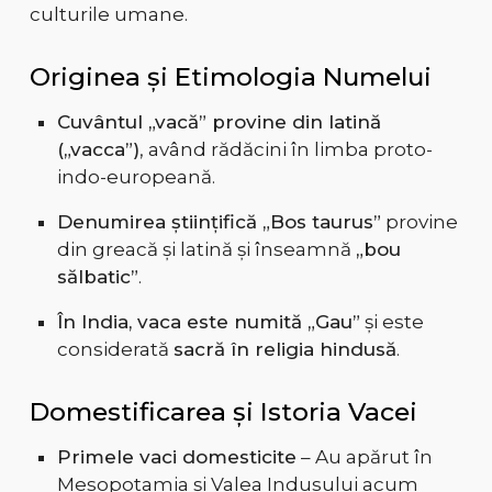
culturile umane.
Originea și Etimologia Numelui
Cuvântul „vacă” provine din latină
(„vacca”)
, având rădăcini în limba proto-
indo-europeană.
Denumirea științifică „Bos taurus”
provine
din greacă și latină și înseamnă
„bou
sălbatic”
.
În India, vaca este numită „Gau”
și este
considerată
sacră în religia hindusă
.
Domestificarea și Istoria Vacei
Primele vaci domesticite
– Au apărut în
Mesopotamia și Valea Indusului acum