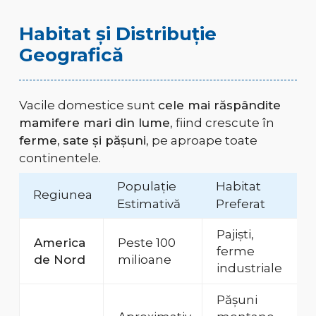
Habitat și Distribuție
Geografică
Vacile domestice sunt
cele mai răspândite
mamifere mari din lume
, fiind crescute în
ferme, sate și pășuni
, pe aproape toate
continentele.
Populație
Habitat
Regiunea
Estimativă
Preferat
Pajiști,
America
Peste 100
ferme
de Nord
milioane
industriale
Pășuni