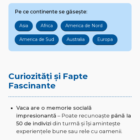
Pe ce continente se găsește:
Asia
Africa
America de Nord
America de Sud
Australia
Europa
Curiozități și Fapte
Fascinante
Vaca are o memorie socială
impresionantă
– Poate recunoaște
până la
50 de indivizi
din turmă și își amintește
experiențele bune sau rele cu oamenii.