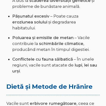
A dus la
scăderea diversității genetice
și
probleme de bunăstare animală.
Pășunatul excesiv
– Poate cauza
eroziunea solului
și degradarea
habitatului.
Poluarea și emisiile de metan
– Vacile
contribuie la
schimbările climatice
,
producând metan în timpul digestiei.
Conflictele cu fauna sălbatică
– În unele
regiuni, vacile sunt atacate de
lupi, lei sau
urși
.
Dietă și Metode de Hrănire
Vacile sunt
erbivore rumegătoare
, ceea ce