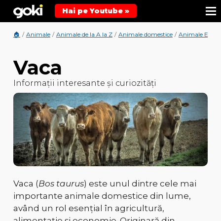
Hai pe Youtube »
🏠
/
Animale
/
Animale de la A la Z
/
Animale domestice
/
Animale Erbiv
Vaca
Informații interesante și curiozități
Vaca (
Bos taurus
) este unul dintre cele mai
importante animale domestice din lume,
având un
rol esențial în agricultură,
alimentație și economie
. Originară din