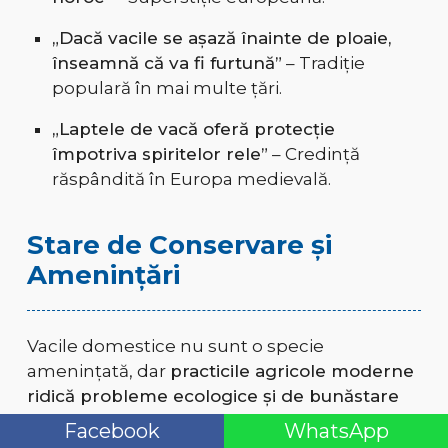
„Dacă vacile se așază înainte de ploaie,
înseamnă că va fi furtună”
– Tradiție
populară în mai multe țări.
„Laptele de vacă oferă protecție
împotriva spiritelor rele”
– Credință
răspândită în Europa medievală.
Stare de Conservare și
Amenințări
Vacile domestice nu sunt o specie
amenințată, dar
practicile agricole moderne
ridică probleme ecologice și de bunăstare
animală
.
Facebook
WhatsApp