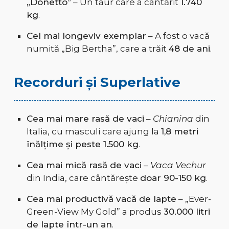
„Donetto”
– Un taur care a cântărit
1.740
kg
.
Cel mai longeviv exemplar
– A fost o vacă
numită „Big Bertha”, care a trăit
48 de ani
.
Recorduri și Superlative
Cea mai mare rasă de vaci
–
Chianina
din
Italia, cu masculi care ajung la
1,8 metri
înălțime și peste 1.500 kg
.
Cea mai mică rasă de vaci
–
Vaca Vechur
din India, care cântărește
doar 90-150 kg
.
Cea mai productivă vacă de lapte
– „Ever-
Green-View My Gold” a produs
30.000 litri
de lapte într-un an
.