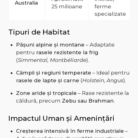
Australia
25 milioane
ferme
specializate
Tipuri de Habitat
Pășuni alpine și montane
– Adaptate
pentru
rasele rezistente la frig
(
Simmental, Montbéliarde
).
Câmpii și regiuni temperate
– Ideal pentru
rasele de lapte și carne
(
Holstein, Angus
).
Zone aride și tropicale
– Rase rezistente la
căldură, precum
Zebu sau Brahman
.
Impactul Uman și Amenințări
Creșterea intensivă în ferme industriale
–