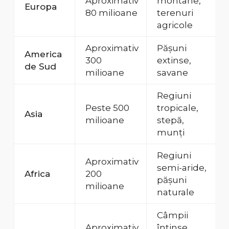
Aproximativ
montane,
Europa
80 milioane
terenuri
agricole
Aproximativ
Pășuni
America
300
extinse,
de Sud
milioane
savane
Regiuni
Peste 500
tropicale,
Asia
milioane
stepă,
munți
Regiuni
Aproximativ
semi-aride,
Africa
200
pășuni
milioane
naturale
Câmpii
Aproximativ
întinse,