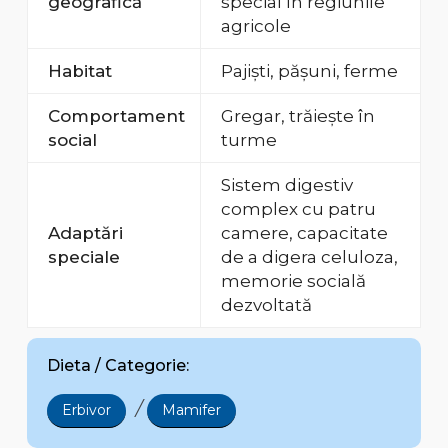
geografică
special în regiunile
agricole
Habitat
Pajiști, pășuni, ferme
Comportament
Gregar, trăiește în
social
turme
Sistem digestiv
complex cu patru
Adaptări
camere, capacitate
speciale
de a digera celuloza,
memorie socială
dezvoltată
Dieta / Categorie:
/
Erbivor
Mamifer