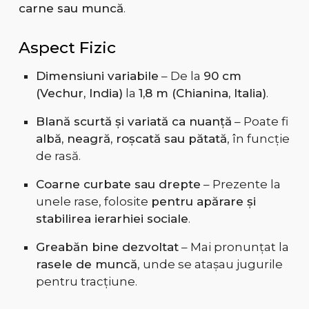
carne sau muncă
.
Aspect Fizic
Dimensiuni variabile
– De la
90 cm
(Vechur, India)
la
1,8 m (Chianina, Italia)
.
Blană scurtă și variată ca nuanță
– Poate fi
albă, neagră, roșcată sau pătată
, în funcție
de rasă.
Coarne curbate sau drepte
– Prezente la
unele rase, folosite
pentru apărare și
stabilirea ierarhiei sociale
.
Greabăn bine dezvoltat
– Mai pronunțat la
rasele de muncă
, unde se atașau jugurile
pentru tracțiune.