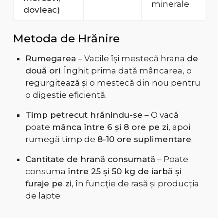
minerale
dovleac)
Metoda de Hrănire
Rumegarea
– Vacile își mestecă hrana
de
două ori
. Înghit prima dată mâncarea, o
regurgitează și o mestecă din nou pentru
o digestie eficientă.
Timp petrecut hrănindu-se
– O vacă
poate
mânca între 6 și 8 ore pe zi
, apoi
rumegă timp de
8-10 ore suplimentare
.
Cantitate de hrană consumată
– Poate
consuma
între 25 și 50 kg de iarbă și
furaje pe zi
, în funcție de rasă și producția
de lapte.