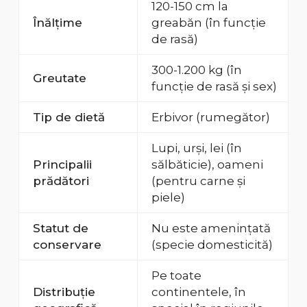
120-150 cm la
Înălțime
greabăn (în funcție
de rasă)
300-1.200 kg (în
Greutate
funcție de rasă și sex)
Tip de dietă
Erbivor (rumegător)
Lupi, urși, lei (în
Principalii
sălbăticie), oameni
prădători
(pentru carne și
piele)
Statut de
Nu este amenințată
conservare
(specie domesticită)
Pe toate
Distribuție
continentele, în