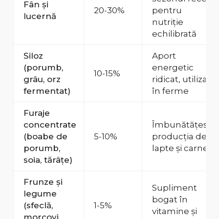
Fân și
20-30%
pentru
lucernă
nutriție
echilibrată
Siloz
Aport
(porumb,
energetic
10-15%
grâu, orz
ridicat, utilizat
fermentat)
în ferme
Furaje
concentrate
Îmbunătățesc
(boabe de
5-10%
producția de
porumb,
lapte și carne
soia, tărâțe)
Frunze și
Supliment
legume
bogat în
(sfeclă,
1-5%
vitamine și
morcovi,