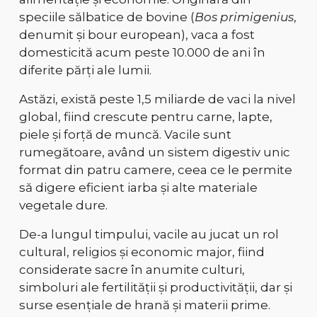
speciile sălbatice de bovine (
Bos primigenius
,
denumit și bour european)
, vaca a fost
domesticită acum peste 10.000 de ani
în
diferite părți ale lumii.
Astăzi, există
peste 1,5 miliarde de vaci
la nivel
global, fiind crescute
pentru carne, lapte,
piele și forță de muncă
. Vacile sunt
rumegătoare
, având un sistem digestiv unic
format din
patru camere
, ceea ce le permite
să digere eficient
iarba și alte materiale
vegetale dure
.
De-a lungul timpului, vacile au jucat
un rol
cultural, religios și economic major
, fiind
considerate
sacre în anumite culturi
,
simboluri ale fertilității și productivității, dar și
surse esențiale de hrană și materii prime.