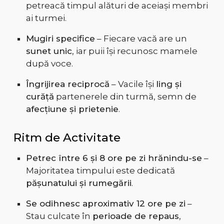
petreacă timpul alături de aceiași membri
ai turmei.
Mugiri specifice
– Fiecare vacă are un
sunet unic
, iar puii își recunosc mamele
după voce.
Îngrijirea reciprocă
– Vacile își
ling și
curăță
partenerele din turmă, semn de
afecțiune și prietenie
.
Ritm de Activitate
Petrec între 6 și 8 ore pe zi hrănindu-se
–
Majoritatea timpului este dedicată
pășunatului și rumegării
.
Se odihnesc aproximativ 12 ore pe zi
–
Stau culcate în
perioade de repaus
,