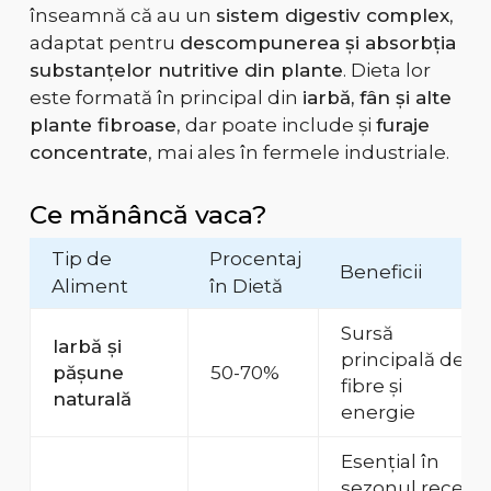
înseamnă că au un
sistem digestiv complex
,
adaptat pentru
descompunerea și absorbția
substanțelor nutritive din plante
. Dieta lor
este formată în principal din
iarbă, fân și alte
plante fibroase
, dar poate include și
furaje
concentrate
, mai ales în fermele industriale.
Ce mănâncă vaca?
Tip de
Procentaj
Beneficii
Aliment
în Dietă
Sursă
Iarbă și
principală de
pășune
50-70%
fibre și
naturală
energie
Esențial în
sezonul rece