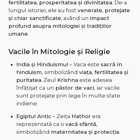
fertilitatea, prosperitatea și divinitatea
. De-a
lungul istoriei, ele au fost
venerate, protejate
și chiar sanctificate
, având un
impact
profund asupra mitologiei și tradițiilor
umane
.
Vacile în Mitologie și Religie
India și Hinduismul
– Vaca este
sacră în
hinduism
, simbolizând
viața, fertilitatea și
puritatea
. Zeul
Krishna
este adesea
înfățișat ca un
păstor de vaci
, iar vacile
sunt protejate prin lege în multe state
indiene.
Egiptul Antic
– Zeița
Hathor
era
reprezentată ca o
vacă sfântă
,
simbolizând
maternitatea și protecția
.