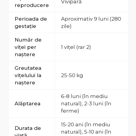
Vivipară
reproducere
Perioada de
Aproximativ 9 luni (280
gestație
zile)
Număr de
viței per
1 vițel (rar 2)
naștere
Greutatea
vițelului la
25-50 kg
naștere
6-8 luni (în mediu
Alăptarea
natural), 2-3 luni (în
ferme)
15-20 ani (în mediu
Durata de
natural), 5-10 ani (în
viață