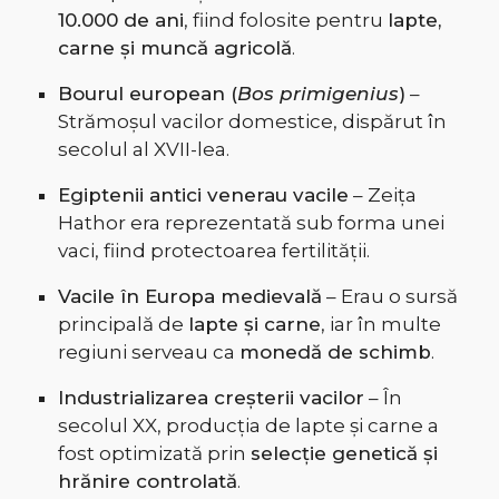
10.000 de ani
, fiind folosite pentru
lapte,
carne și muncă agricolă
.
Bourul european (
Bos primigenius
)
–
Strămoșul vacilor domestice, dispărut în
secolul al XVII-lea.
Egiptenii antici venerau vacile
– Zeița
Hathor era reprezentată sub forma unei
vaci, fiind protectoarea fertilității.
Vacile în Europa medievală
– Erau o sursă
principală de
lapte și carne
, iar în multe
regiuni serveau ca
monedă de schimb
.
Industrializarea creșterii vacilor
– În
secolul XX, producția de lapte și carne a
fost optimizată prin
selecție genetică și
hrănire controlată
.