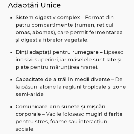
Adaptări Unice
Sistem digestiv complex
– Format din
patru compartimente (rumen, reticul,
omas, abomas)
, care permit
fermentarea
și digestia fibrelor vegetale
.
Dinți adaptați pentru rumegare
– Lipsesc
incisivii superiori, iar măselele sunt
late și
plate
pentru mărunțirea hranei.
Capacitate de a trăi în medii diverse
– De
la pășuni alpine la
regiuni tropicale și zone
semi-aride
.
Comunicare prin sunete și mișcări
corporale
– Vacile folosesc
mugiri diferite
pentru stres, foame sau interacțiuni
sociale.