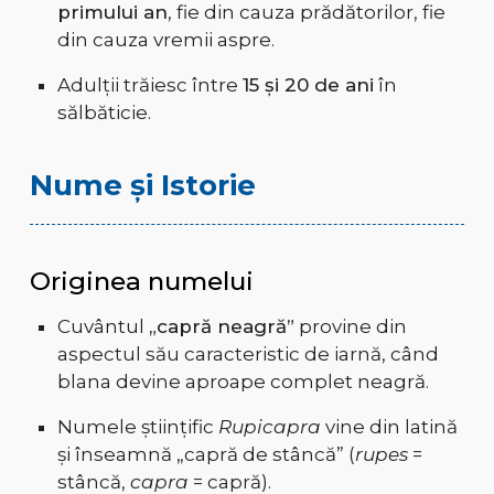
primului an
, fie din cauza prădătorilor, fie
din cauza vremii aspre.
Adulții trăiesc între
15 și 20 de ani
în
sălbăticie.
Nume și Istorie
Originea numelui
Cuvântul
„capră neagră”
provine din
aspectul său caracteristic de iarnă, când
blana devine aproape complet neagră.
Numele științific
Rupicapra
vine din latină
și înseamnă „capră de stâncă” (
rupes
=
stâncă,
capra
= capră).