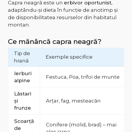
Capra neagră este un
erbivor oportunist
,
adaptându-și dieta în funcție de anotimp și
de disponibilitatea resurselor din habitatul
montan.
Ce mănâncă capra neagră?
Tip de
Exemple specifice
hrană
Ierburi
Festuca, Poa, trifoi de munte
alpine
Lăstari
și
Arțar, fag, mesteacăn
frunze
Scoarță
Conifere (molid, brad) – mai
de
ales iarna