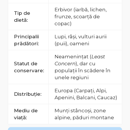
Erbivor (iarbă, lichen,
Tip de
frunze, scoarță de
dietă:
copac)
Principalii
Lupi, râși, vulturi aurii
prădători:
(puii), oameni
Neamenințat (
Least
Statut de
Concern
), dar cu
conservare:
populații în scădere în
unele regiuni
Europa (Carpați, Alpi,
Distribuție:
Apenini, Balcani, Caucaz)
Mediu de
Munți stâncoși, zone
viață:
alpine, păduri montane