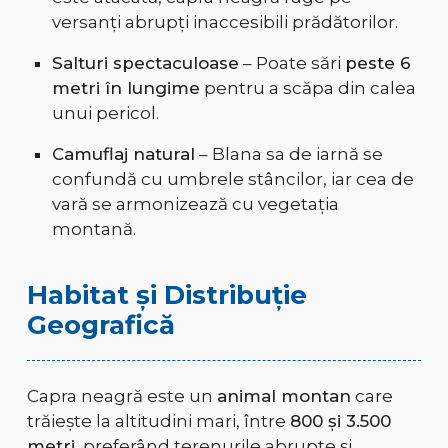
versanți abrupți inaccesibili prădătorilor.
Salturi spectaculoase
– Poate sări
peste 6
metri în lungime
pentru a scăpa din calea
unui pericol.
Camuflaj natural
– Blana sa de iarnă se
confundă cu umbrele stâncilor, iar cea de
vară se armonizează cu vegetația
montană.
Habitat și Distribuție
Geografică
Capra neagră este un
animal montan
care
trăiește la altitudini mari, între
800 și 3.500
metri
, preferând terenurile abrupte și