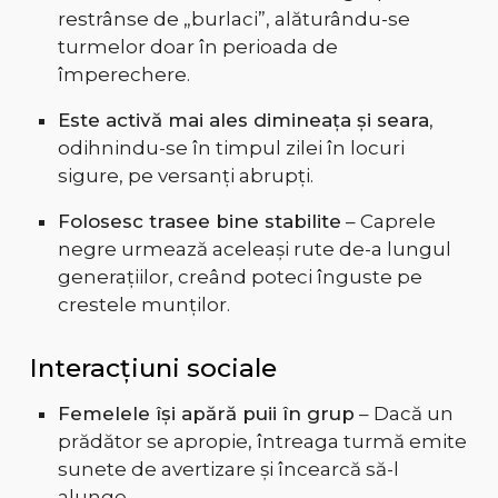
restrânse de „burlaci”, alăturându-se
turmelor doar în perioada de
împerechere.
Este activă mai ales dimineața și seara
,
odihnindu-se în timpul zilei în locuri
sigure, pe versanți abrupți.
Folosesc trasee bine stabilite
– Caprele
negre urmează aceleași rute de-a lungul
generațiilor, creând poteci înguste pe
crestele munților.
Interacțiuni sociale
Femelele își apără puii în grup
– Dacă un
prădător se apropie, întreaga turmă emite
sunete de avertizare și încearcă să-l
alunge.