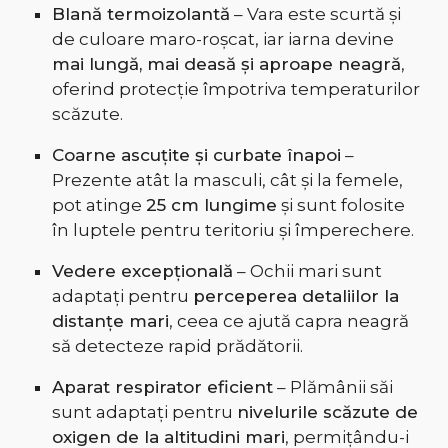
Blană termoizolantă
– Vara este scurtă și
de culoare maro-roșcat, iar iarna devine
mai lungă, mai deasă și aproape neagră
,
oferind protecție împotriva temperaturilor
scăzute.
Coarne ascuțite și curbate înapoi
–
Prezente atât la masculi, cât și la femele,
pot atinge
25 cm lungime
și sunt folosite
în luptele pentru teritoriu și împerechere.
Vedere excepțională
– Ochii mari sunt
adaptați pentru
perceperea detaliilor la
distanțe mari
, ceea ce ajută capra neagră
să detecteze rapid prădătorii.
Aparat respirator eficient
– Plămânii săi
sunt adaptați pentru
nivelurile scăzute de
oxigen de la altitudini mari
, permițându-i