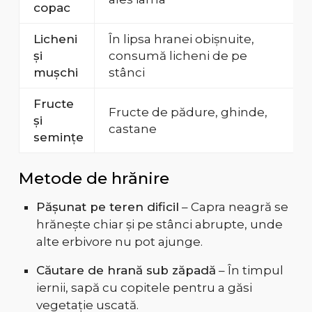
copac
Licheni
În lipsa hranei obișnuite,
și
consumă licheni de pe
mușchi
stânci
Fructe
Fructe de pădure, ghinde,
și
castane
semințe
Metode de hrănire
Pășunat pe teren dificil
– Capra neagră se
hrănește chiar și pe stânci abrupte, unde
alte erbivore nu pot ajunge.
Căutare de hrană sub zăpadă
– În timpul
iernii, sapă cu copitele pentru a găsi
vegetație uscată.