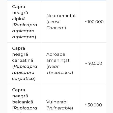
Capra
neagră
Neamenințat
alpină
(
Least
~100.000
(
Rupicapra
Concern
)
rupicapra
rupicapra
)
Capra
neagră
Aproape
carpatină
amenințat
~40.000
(
Rupicapra
(
Near
rupicapra
Threatened
)
carpatica
)
Capra
neagră
balcanică
Vulnerabil
~30.000
(
Rupicapra
(
Vulnerable
)