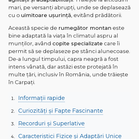
mari, pe versanți abrupți, unde se deplasează
cu o
uimitoare ușurință
, evitând prădătorii.
Această specie de
rumegător montan
este
bine adaptată la viața în climatul aspru al
munților, având
copite specializate
care îi
permit să se deplaseze pe stânci alunecoase.
De-a lungul timpului, capra neagră a fost
intens vânată, dar astăzi este protejată în
multe țări, inclusiv în România, unde trăiește
în Carpați.
Informații rapide
Curiozități și Fapte Fascinante
Recorduri și Superlative
Caracteristici Fizice și Adaptări Unice