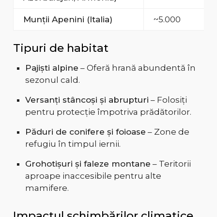
Munții Apenini (Italia)
~5.000
Tipuri de habitat
Pajiști alpine
– Oferă hrană abundentă în
sezonul cald.
Versanți stâncoși și abrupturi
– Folosiți
pentru protecție împotriva prădătorilor.
Păduri de conifere și foioase
– Zone de
refugiu în timpul iernii.
Grohotișuri și faleze montane
– Teritorii
aproape inaccesibile pentru alte
mamifere.
Impactul schimbărilor climatice