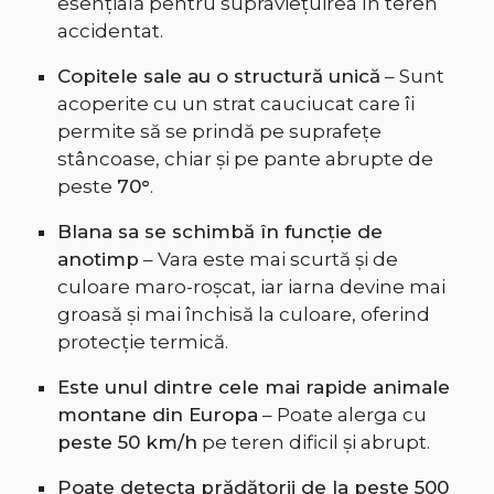
esențială pentru supraviețuirea în teren
accidentat.
Copitele sale au o structură unică
– Sunt
acoperite cu un strat cauciucat care îi
permite să se prindă pe suprafețe
stâncoase, chiar și pe pante abrupte de
peste
70°
.
Blana sa se schimbă în funcție de
anotimp
– Vara este mai scurtă și de
culoare maro-roșcat, iar iarna devine mai
groasă și mai închisă la culoare, oferind
protecție termică.
Este unul dintre cele mai rapide animale
montane din Europa
– Poate alerga cu
peste 50 km/h
pe teren dificil și abrupt.
Poate detecta prădătorii de la peste 500