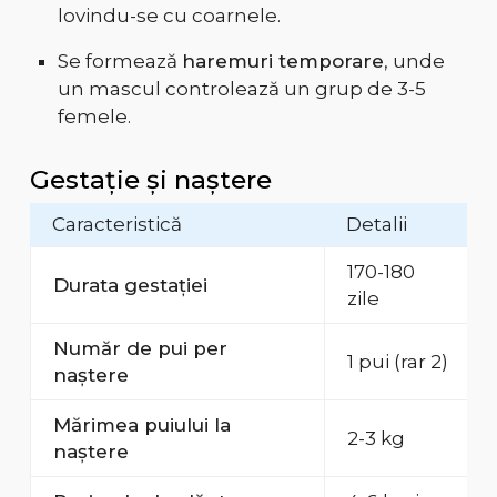
lovindu-se cu coarnele.
Se formează
haremuri temporare
, unde
un mascul controlează un grup de 3-5
femele.
Gestație și naștere
Caracteristică
Detalii
170-180
Durata gestației
zile
Număr de pui per
1 pui (rar 2)
naștere
Mărimea puiului la
2-3 kg
naștere