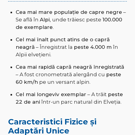
Cea mai mare populație de capre negre
–
Se află în
Alpi
, unde trăiesc peste
100.000
de exemplare
.
Cel mai înalt punct atins de o capră
neagră
– Înregistrat la
peste 4.000 m
în
Alpii elvețieni.
Cea mai rapidă capră neagră înregistrată
– A fost cronometrată alergând cu
peste
60 km/h
pe un versant alpin.
Cel mai longeviv exemplar
– A trăit
peste
22 de ani
într-un parc natural din Elveția.
Caracteristici Fizice și
Adaptări Unice