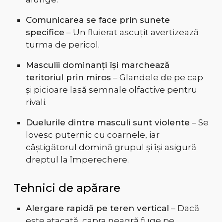
Comunicarea se face prin sunete
specifice
– Un fluierat ascuțit avertizează
turma de pericol.
Masculii dominanți își marchează
teritoriul prin miros
– Glandele de pe cap
și picioare lasă semnale olfactive pentru
rivali.
Duelurile dintre masculi sunt violente
– Se
lovesc puternic cu coarnele, iar
câștigătorul domină grupul și își asigură
dreptul la împerechere.
Tehnici de apărare
Alergare rapidă pe teren vertical
– Dacă
este atacată, capra neagră fuge pe