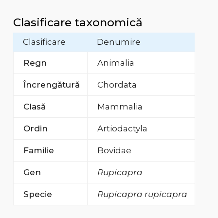
Clasificare taxonomică
Clasificare
Denumire
Regn
Animalia
Încrengătură
Chordata
Clasă
Mammalia
Ordin
Artiodactyla
Familie
Bovidae
Gen
Rupicapra
Specie
Rupicapra rupicapra