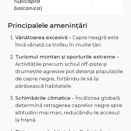
rupicapra
balcanica
)
Principalele amenințări
Vânătoarea excesivă
– Capra neagră este
încă vânată ca trofeu în multe țări.
Turismul montan și sporturile extreme
–
Activitățile precum schiul off-piste și
drumețiile agresive pot deranja populațiile
de capre negre, forțându-le să își
părăsească habitatele.
Schimbările climatice
– Încălzirea globală
determină retragerea caprelor negre spre
altitudini mai mari, reducându-le accesul
la hrană.