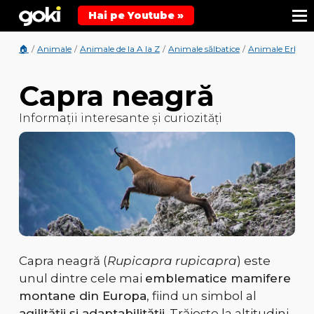
Hai pe Youtube »
🏠
/
Animale
/
Animale de la A la Z
/
Animale sălbatice
/
Animale Erbivo
Capra neagră
Informații interesante și curiozități
Capra neagră (
Rupicapra rupicapra
) este
unul dintre cele mai
emblematice mamifere
montane din Europa
, fiind un simbol al
agilității și adaptabilității
. Trăiește la altitudini