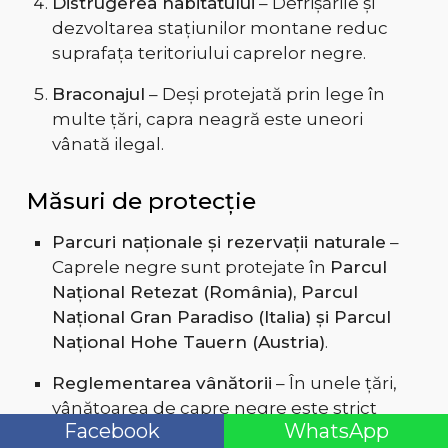
Distrugerea habitatului
– Defrișările și
dezvoltarea stațiunilor montane reduc
suprafața teritoriului caprelor negre.
Braconajul
– Deși protejată prin lege în
multe țări, capra neagră este uneori
vânată ilegal.
Măsuri de protecție
Parcuri naționale și rezervații naturale
–
Caprele negre sunt protejate în
Parcul
Național Retezat (România), Parcul
Național Gran Paradiso (Italia) și Parcul
Național Hohe Tauern (Austria)
.
Reglementarea vânătorii
– În unele țări,
vânătoarea de capre negre este strict
Facebook
WhatsApp
controlată sau interzisă.