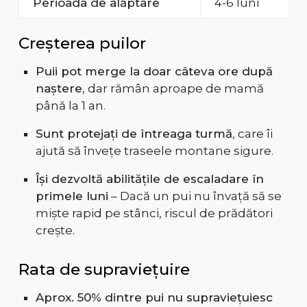
Perioada de alăptare
4-6 luni
Creșterea puilor
Puii pot merge la doar câteva ore după
naștere
, dar rămân aproape de mamă
până la 1 an.
Sunt protejați de întreaga turmă
, care îi
ajută să învețe traseele montane sigure.
Își dezvoltă abilitățile de escaladare în
primele luni
– Dacă un pui nu învață să se
miște rapid pe stânci, riscul de prădători
crește.
Rata de supraviețuire
Aprox. 50% dintre pui nu supraviețuiesc