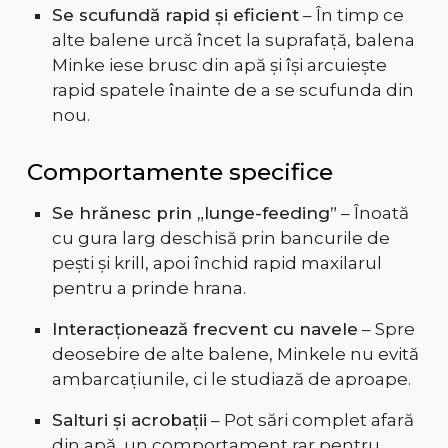
Se scufundă rapid și eficient
– În timp ce
alte balene urcă încet la suprafață, balena
Minke iese brusc din apă și își arcuiește
rapid spatele înainte de a se scufunda din
nou.
Comportamente specifice
Se hrănesc prin „lunge-feeding”
– Înoată
cu gura larg deschisă prin bancurile de
pești și krill, apoi închid rapid maxilarul
pentru a prinde hrana.
Interacționează frecvent cu navele
– Spre
deosebire de alte balene, Minkele nu evită
ambarcațiunile, ci le studiază de aproape.
Salturi și acrobații
– Pot sări complet afară
din apă, un comportament rar pentru