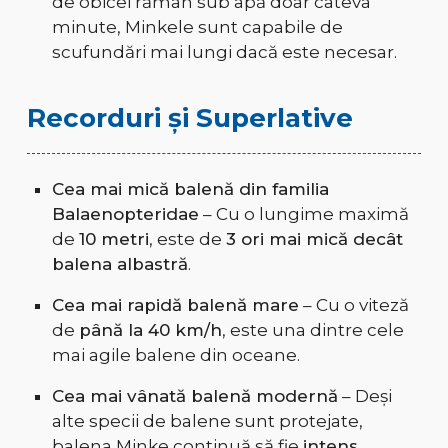
de obicei rămân sub apă doar câteva
minute, Minkele sunt capabile de
scufundări mai lungi dacă este necesar.
Recorduri și Superlative
Cea mai mică balenă din familia
Balaenopteridae
– Cu o lungime maximă
de
10 metri
, este de
3 ori mai mică decât
balena albastră
.
Cea mai rapidă balenă mare
– Cu o viteză
de
până la 40 km/h
, este una dintre cele
mai agile balene din oceane.
Cea mai vânată balenă modernă
– Deși
alte specii de balene sunt protejate,
balena Minke continuă să fie
intens