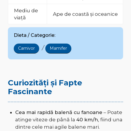
Mediu de
Ape de coastă și oceanice
viață
Dieta / Categorie:
/
Carnivor
Mamifer
Curiozități și Fapte
Fascinante
Cea mai rapidă balenă cu fanoane
– Poate
atinge viteze de până la
40 km/h
, fiind una
dintre cele mai agile balene mari.