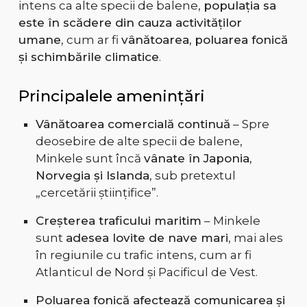
intens ca alte specii de balene,
populația sa
este în scădere din cauza activităților
umane
, cum ar fi
vânătoarea, poluarea fonică
și schimbările climatice
.
Principalele amenințări
Vânătoarea comercială continuă
– Spre
deosebire de alte specii de balene,
Minkele sunt încă
vânate în Japonia,
Norvegia și Islanda
, sub pretextul
„cercetării științifice”.
Creșterea traficului maritim
– Minkele
sunt
adesea lovite de nave mari
, mai ales
în regiunile cu trafic intens, cum ar fi
Atlanticul de Nord și Pacificul de Vest.
Poluarea fonică afectează comunicarea și