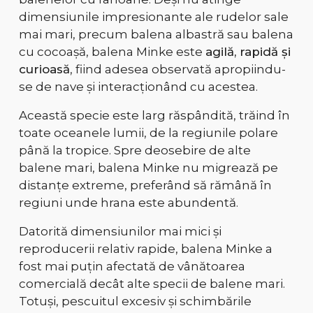
dimensiunile impresionante ale rudelor sale
mai mari, precum balena albastră sau balena
cu cocoașă, balena Minke este
agilă, rapidă și
curioasă
, fiind adesea observată apropiindu-
se de nave și interacționând cu acestea.
Această specie este
larg răspândită
, trăind în
toate oceanele lumii
, de la regiunile polare
până la tropice. Spre deosebire de alte
balene mari,
balena Minke nu migrează pe
distanțe extreme
, preferând să rămână în
regiuni unde hrana este abundentă.
Datorită
dimensiunilor mai mici și
reproducerii relativ rapide
, balena Minke a
fost mai puțin afectată de vânătoarea
comercială decât alte specii de balene mari.
Totuși,
pescuitul excesiv și schimbările