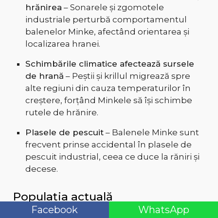
hrănirea
– Sonarele și zgomotele
industriale perturbă comportamentul
balenelor Minke, afectând orientarea și
localizarea hranei.
Schimbările climatice afectează sursele
de hrană
– Peștii și krillul migrează spre
alte regiuni din cauza temperaturilor în
creștere, forțând Minkele să își schimbe
rutele de hrănire.
Plasele de pescuit
– Balenele Minke sunt
frecvent prinse accidental în plasele de
pescuit industrial, ceea ce duce la răniri și
decese.
Populația actuală
Facebook
WhatsApp
Se estimează că există între 500.000 și