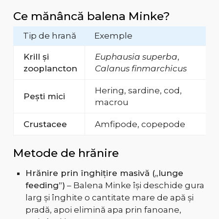
Ce mănâncă balena Minke?
Tip de hrană
Exemple
Krill și
Euphausia superba
,
zooplancton
Calanus finmarchicus
Hering, sardine, cod,
Pești mici
macrou
Crustacee
Amfipode, copepode
Metode de hrănire
Hrănire prin înghițire masivă („lunge
feeding”)
– Balena Minke își deschide gura
larg și înghite o cantitate mare de apă și
pradă, apoi elimină apa prin fanoane,