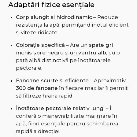
Adaptări fizice esențiale
Corp alungit și hidrodinamic
– Reduce
rezistența la apă, permițând înotul eficient
și viteze ridicate.
Colorație specifică
– Are un
spate gri
închis spre negru
și un
ventru alb
, cu o
pată albă distinctivă pe înotătoarele
pectorale.
Fanoane scurte și eficiente
– Aproximativ
300 de fanoane
în fiecare maxilar îi permit
să filtreze hrana rapid.
Înotătoare pectorale relativ lungi
– Îi
conferă o manevrabilitate mai mare în
apă, fiind esențiale pentru schimbarea
rapidă a direcției.