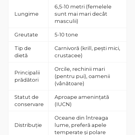
6,5-10 metri (femelele
Lungime
sunt mai mari decât
masculii)
Greutate
5-10 tone
Tip de
Carnivoră (krill, pești mici,
dietă
crustacee)
Orcile, rechinii mari
Principalii
(pentru pui), oamenii
prădători
(vânătoare)
Statut de
Aproape amenințată
conservare
(IUCN)
Oceane din întreaga
Distribuție
lume, preferă apele
temperate și polare