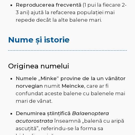
Reproducerea frecventă
(1 pui la fiecare 2-
3 ani) ajută la refacerea populației mai
repede decât la alte balene mari.
Nume și istorie
Originea numelui
Numele „Minke” provine de la un vânător
norvegian
numit
Meincke
, care ar fi
confundat aceste balene cu balenele mai
mari de vânat.
Denumirea științifică
Balaenoptera
acutorostrata
înseamnă „balenă cu aripă
ascuțită”, referindu-se la forma sa