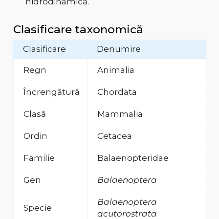
hidrodinamică.
Clasificare taxonomică
Clasificare
Denumire
Regn
Animalia
Încrengătură
Chordata
Clasă
Mammalia
Ordin
Cetacea
Familie
Balaenopteridae
Gen
Balaenoptera
Balaenoptera
Specie
acutorostrata