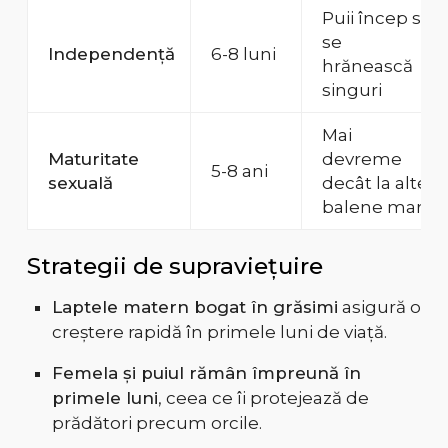
Puii încep să
se
Independență
6-8 luni
hrănească
singuri
Mai
Maturitate
devreme
5-8 ani
sexuală
decât la alte
balene mari
Strategii de supraviețuire
Laptele matern bogat în grăsimi
asigură o
creștere rapidă în primele luni de viață.
Femela și puiul rămân împreună în
primele luni
, ceea ce îi protejează de
prădători precum orcile.