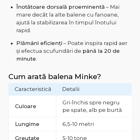
Înotătoare dorsală proeminentă
– Mai
mare decât la alte balene cu fanoane,
ajută la stabilizarea în timpul înotului
rapid.
Plămâni eficienți
– Poate inspira rapid aer
și efectua scufundări de
până la 20 de
minute
.
Cum arată balena Minke?
Caracteristică
Detalii
Gri-închis spre negru
Culoare
pe spate, alb pe burtă
Lungime
6,5-10 metri
Greutate
5-10 tone