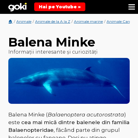
Hai pe Youtube »
🏠
/
Animale
/
Animale de la A la Z
/
Animale marine
/
Animale Carnivo
Balena Minke
Informații interesante și curiozități
Balena Minke (
Balaenoptera acutorostrata
)
este
cea mai mică dintre balenele din familia
Balaenopteridae
, făcând parte din grupul
balenelor cu fanoane. Deși nu atinge