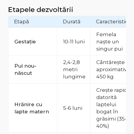
Etapele dezvoltării
Etapă
Durată
Caracteristici
Femela
Gestație
10-11 luni
naște un
singur pui
2,4-2,8
Cântărește
Pui nou-
metri
aproximativ
născut
lungime
450 kg
Crește rapid
datorită
Hrănire cu
laptelui
5-6 luni
lapte matern
bogat în
grăsimi (35-
40%)