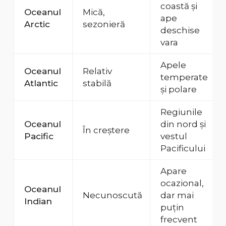
coastă și
Oceanul
Mică,
ape
Arctic
sezonieră
deschise
vara
Apele
Oceanul
Relativ
temperate
Atlantic
stabilă
și polare
Regiunile
Oceanul
din nord și
În creștere
Pacific
vestul
Pacificului
Apare
ocazional,
Oceanul
Necunoscută
dar mai
Indian
puțin
frecvent