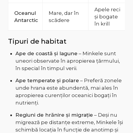
Apele reci
Oceanul
Mare, dar în
și bogate
Antarctic
scădere
în krill
Tipuri de habitat
Ape de coastă și lagune
– Minkele sunt
uneori observate în apropierea țărmului,
în special în timpul verii.
Ape temperate și polare
– Preferă zonele
unde hrana este abundentă, mai ales în
apropierea curenților oceanici bogați în
nutrienți.
Regiuni de hrănire și migrație
– Deși nu
migrează pe distanțe extreme, Minkele își
schimbă locația în funcție de anotimp și