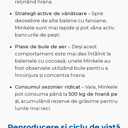
reținând hrana.
Strategii active de vânătoare
– Spre
deosebire de alte balene cu fanoane,
Minkele sunt mai rapide și pot vâna activ
bancurile de pești.
Plase de bule de aer
– Deși acest
comportament este mai des întâlnit la
balenele cu cocoașă, unele Minkele au
fost observate utilizând bule pentru a
înconjura și concentra hrana.
Consumul sezonier ridicat
– Vara, Minkele
pot consuma până la
500 kg de hrană pe
zi
, acumulând rezerve de grăsime pentru
lunile mai reci.
Reproducere și ciclu de viață