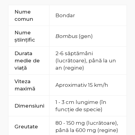
Nume
Bondar
comun
Nume
Bombus
(gen)
științific
Durata
2-6 săptămâni
medie de
(lucrătoare), până la un
viață
an (regine)
Viteza
Aproximativ 15 km/h
maximă
1 - 3 cm lungime (în
Dimensiuni
funcție de specie)
80 - 150 mg (lucrătoare),
Greutate
până la 600 mg (regine)