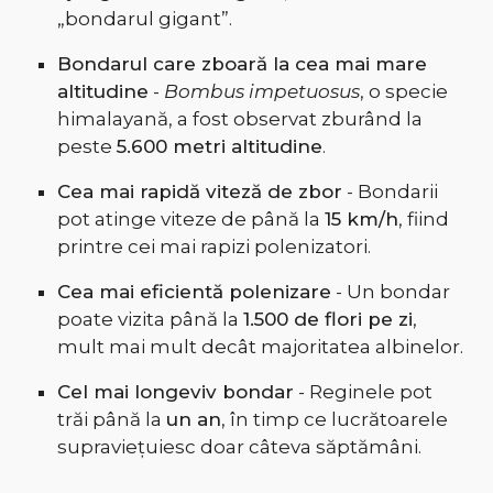
„bondarul gigant”.
Bondarul care zboară la cea mai mare
altitudine
-
Bombus impetuosus
, o specie
himalayană, a fost observat zburând la
peste
5.600 metri altitudine
.
Cea mai rapidă viteză de zbor
- Bondarii
pot atinge viteze de până la
15 km/h
, fiind
printre cei mai rapizi polenizatori.
Cea mai eficientă polenizare
- Un bondar
poate vizita până la
1.500 de flori pe zi
,
mult mai mult decât majoritatea albinelor.
Cel mai longeviv bondar
- Reginele pot
trăi până la
un an
, în timp ce lucrătoarele
supraviețuiesc doar câteva săptămâni.