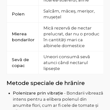
floarea-soarelui, afine
Salcâm, măceș, merișor,
Polen
mușețel
Mică rezervă de nectar
Mierea
prelucrat, dar nu o produc
bondarilor
în cantități mari ca
albinele domestice
Uneori consumă sevă
Sevă de
atunci când nectarul
copac
lipsește
Metode speciale de hrănire
Polenizare prin vibrație
- Bondarii vibrează
intens pentru a elibera polenul din
anumite flori, cum ar fi cele de tomate și