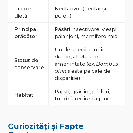
Tip de
Nectarivor (nectar și
dietă
polen)
Principalii
Păsări insectivore, viespi,
prădători
păianjeni, mamifere mici
Unele specii sunt în
declin, altele sunt
Statut de
amenințate (ex.
Bombus
conservare
affinis
este pe cale de
dispariție)
Pajiști, grădini, păduri,
Habitat
tundră, regiuni alpine
Curiozități și Fapte