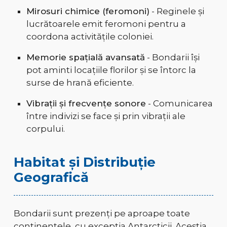
Mirosuri chimice (feromoni)
- Reginele și
lucrătoarele emit feromoni pentru a
coordona activitățile coloniei.
Memorie spațială avansată
- Bondarii își
pot aminti locațiile florilor și se întorc la
surse de hrană eficiente.
Vibrații și frecvențe sonore
- Comunicarea
între indivizi se face și prin vibrații ale
corpului.
Habitat și Distribuție
Geografică
Bondarii sunt prezenți pe aproape toate
continentele, cu excepția Antarcticii. Aceștia