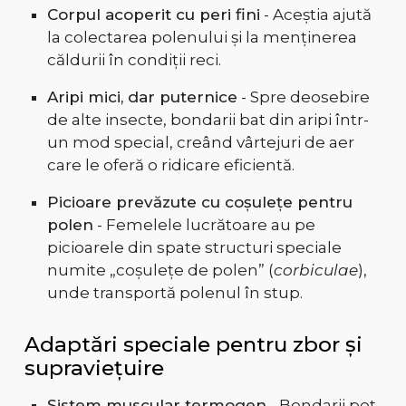
Corpul acoperit cu peri fini
- Aceștia ajută
la colectarea polenului și la menținerea
căldurii în condiții reci.
Aripi mici, dar puternice
- Spre deosebire
de alte insecte, bondarii bat din aripi într-
un mod special, creând vârtejuri de aer
care le oferă o ridicare eficientă.
Picioare prevăzute cu coșulețe pentru
polen
- Femelele lucrătoare au pe
picioarele din spate structuri speciale
numite „coșulețe de polen” (
corbiculae
),
unde transportă polenul în stup.
Adaptări speciale pentru zbor și
supraviețuire
Sistem muscular termogen
- Bondarii pot