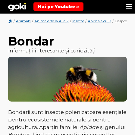
Hai pe Youtube »
🏠
/
Animale
/
Animale de la A la Z
/
Insecte
/
Animale cu B
/
Despre Bon
Bondar
Informații interesante și curiozități
Bondarii sunt insecte polenizatoare esențiale
pentru ecosistemele naturale și pentru
agricultură. Aparțin familiei
Apidae
și genului
Bombus
, fiind recunoscuți prin corpul lor