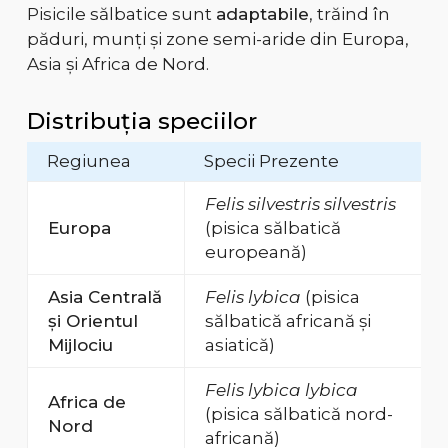
Pisicile sălbatice sunt
adaptabile
, trăind în
păduri, munți și zone semi-aride din Europa,
Asia și Africa de Nord.
Distribuția speciilor
Regiunea
Specii Prezente
Felis silvestris silvestris
Europa
(pisica sălbatică
europeană)
Asia Centrală
Felis lybica
(pisica
și Orientul
sălbatică africană și
Mijlociu
asiatică)
Felis lybica lybica
Africa de
(pisica sălbatică nord-
Nord
africană)