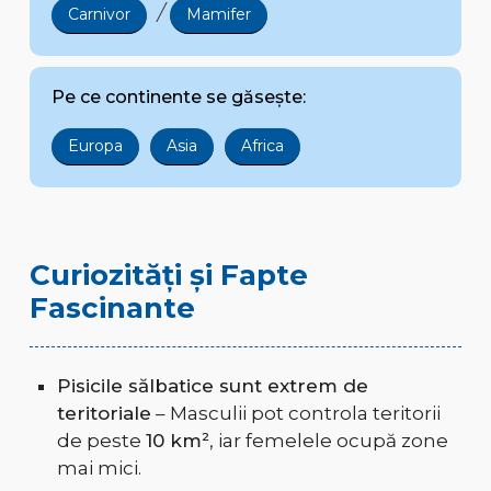
/
Carnivor
Mamifer
Pe ce continente se găsește:
Europa
Asia
Africa
Curiozități și Fapte
Fascinante
Pisicile sălbatice sunt extrem de
teritoriale
– Masculii pot controla teritorii
de peste
10 km²
, iar femelele ocupă zone
mai mici.