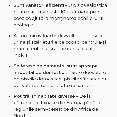
Sunt vânători eficienți
– O pisică sălbatică
poate captura peste
10 rozătoare pe zi
,
ceea ce ajută la menținerea echilibrului
ecologic.
Au un miros foarte dezvoltat
– Folosesc
urina și zgârieturile
pe copaci pentru a-și
marca teritoriul și a comunica cu alți
indivizi.
Se feresc de oameni și sunt aproape
imposibil de domesticit
– Spre deosebire
de pisicile domestice, pisicile sălbatice nu
dezvoltă atașament față de oameni.
Pot trăi în habitate diverse
– De la
pădurile de foioase din Europa până la
regiunile semi-deșertice din Africa de
Nord.