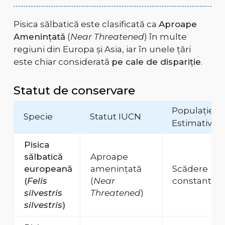
Pisica sălbatică este clasificată ca
Aproape
Amenințată
(
Near Threatened
) în multe
regiuni din Europa și Asia, iar în unele țări
este chiar considerată
pe cale de dispariție
.
Statut de conservare
Populație
Specie
Statut IUCN
Estimativă
Pisica
sălbatică
Aproape
europeană
amenințată
Scădere
(
Felis
(
Near
constantă
silvestris
Threatened
)
silvestris
)