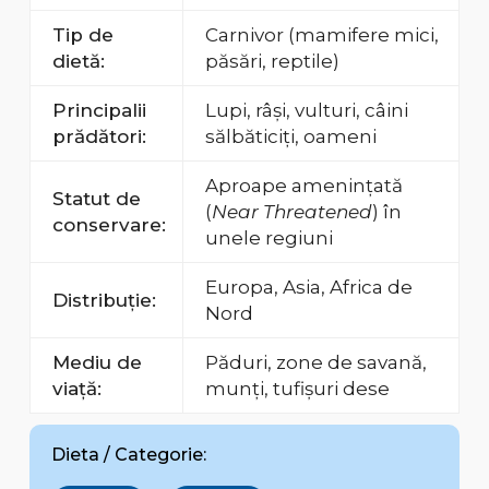
Tip de
Carnivor (mamifere mici,
dietă:
păsări, reptile)
Principalii
Lupi, râși, vulturi, câini
prădători:
sălbăticiți, oameni
Aproape amenințată
Statut de
(
Near Threatened
) în
conservare:
unele regiuni
Europa, Asia, Africa de
Distribuție:
Nord
Mediu de
Păduri, zone de savană,
viață:
munți, tufișuri dese
Dieta / Categorie: