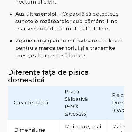
nocturn eficient.
Auz ultrasensibil
– Capabilă să detecteze
sunetele rozătoarelor sub pământ
, fiind
mai sensibilă decât multe alte feline.
Zgârieturi și glande mirositoare
– Folosite
pentru a
marca teritoriul și a transmite
mesaje
altor pisici sălbatice.
Diferențe față de pisica
domestică
Pisica
Pisica
Sălbatică
Caracteristică
Domest
(
Felis
(
Felis c
silvestris
)
Mai mare, mai
Mai mic
Dimensiune