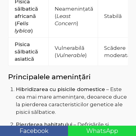
Pisica
sălbatică
Neamenințată
africană
(
Least
Stabilă
(
Felis
Concern
)
lybica
)
Pisica
Vulnerabilă
Scădere
sălbatică
(
Vulnerable
)
moderată
asiatică
Principalele amenințări
Hibridizarea cu pisicile domestice
– Este
cea mai mare amenințare, deoarece duce
la pierderea caracteristicilor genetice ale
pisicii sălbatice.
Pierderea habitatului
– Defrișările și
Facebook
WhatsApp
extinderea așezărilor umane reduc