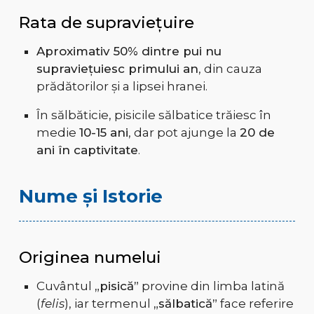
Rata de supraviețuire
Aproximativ 50% dintre pui nu
supraviețuiesc primului an
, din cauza
prădătorilor și a lipsei hranei.
În sălbăticie, pisicile sălbatice trăiesc în
medie
10-15 ani
, dar pot ajunge la
20 de
ani în captivitate
.
Nume și Istorie
Originea numelui
Cuvântul
„pisică”
provine din limba latină
(
felis
), iar termenul
„sălbatică”
face referire