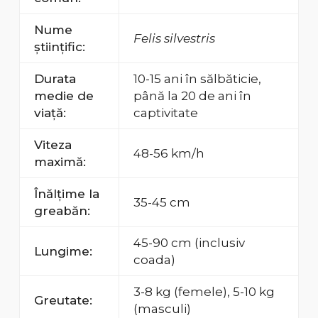
Nume
Felis silvestris
științific:
Durata
10-15 ani în sălbăticie,
medie de
până la 20 de ani în
viață:
captivitate
Viteza
48-56 km/h
maximă:
Înălțime la
35-45 cm
greabăn:
45-90 cm (inclusiv
Lungime:
coada)
3-8 kg (femele), 5-10 kg
Greutate:
(masculi)