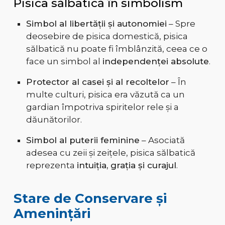
Pisica sălbatică în simbolism
Simbol al libertății și autonomiei
– Spre
deosebire de pisica domestică, pisica
sălbatică nu poate fi îmblânzită, ceea ce o
face un simbol al
independenței absolute
.
Protector al casei și al recoltelor
– În
multe culturi, pisica era văzută ca un
gardian împotriva spiritelor rele și a
dăunătorilor.
Simbol al puterii feminine
– Asociată
adesea cu zeii și zeițele, pisica sălbatică
reprezenta
intuiția, grația și curajul
.
Stare de Conservare și
Amenințări