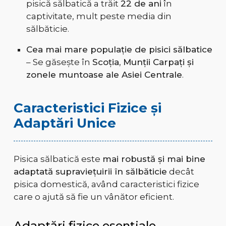
pisică sălbatică a trăit
22 de ani
în
captivitate, mult peste media din
sălbăticie.
Cea mai mare populație de pisici sălbatice
– Se găsește în
Scoția, Munții Carpați și
zonele muntoase ale Asiei Centrale
.
Caracteristici Fizice și
Adaptări Unice
Pisica sălbatică este
mai robustă și mai bine
adaptată supraviețuirii în sălbăticie
decât
pisica domestică, având caracteristici fizice
care o ajută să fie un vânător eficient.
Adaptări fizice esențiale