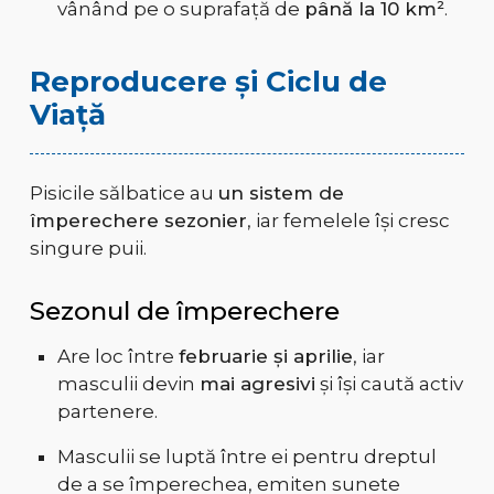
vânând pe o suprafață de
până la 10 km²
.
Reproducere și Ciclu de
Viață
Pisicile sălbatice au
un sistem de
împerechere sezonier
, iar femelele își cresc
singure puii.
Sezonul de împerechere
Are loc între
februarie și aprilie
, iar
masculii devin
mai agresivi
și își caută activ
partenere.
Masculii se luptă între ei pentru dreptul
de a se împerechea, emiten sunete