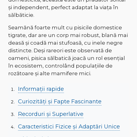
și independent
, perfect adaptat la viața în
sălbăticie.
Seamănă foarte mult cu pisicile domestice
tigrate, dar are un
corp mai robust, blană mai
deasă și coadă mai stufoasă
, cu inele negre
distincte. Deși rareori este observată de
oameni, pisica sălbatică joacă un
rol esențial
în ecosistem
, controlând populațiile de
rozătoare și alte mamifere mici.
Informații rapide
Curiozități și Fapte Fascinante
Recorduri și Superlative
Caracteristici Fizice și Adaptări Unice