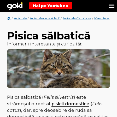
Hai pe Youtube »
🏠
/
Animale
/
Animale de la A la Z
/
Animale Carnivore
/
Mamifere
/
Ani
Pisica sălbatică
Informații interesante și curiozități
Pisica sălbatică (
Felis silvestris
) este
strămoșul direct al
pisicii domestice
(
Felis
catus
), dar, spre deosebire de ruda sa
domesticită, aceasta este un
prădător solitar