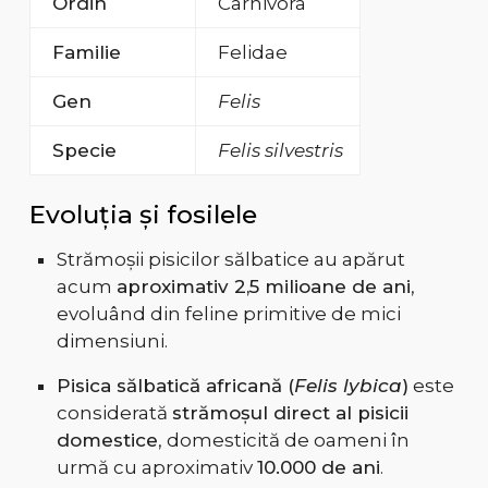
Ordin
Carnivora
Familie
Felidae
Gen
Felis
Specie
Felis silvestris
Evoluția și fosilele
Strămoșii pisicilor sălbatice au apărut
acum
aproximativ 2,5 milioane de ani
,
evoluând din feline primitive de mici
dimensiuni.
Pisica sălbatică africană (
Felis lybica
)
este
considerată
strămoșul direct al pisicii
domestice
, domesticită de oameni în
urmă cu aproximativ
10.000 de ani
.