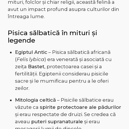
mituri, folclor și chiar religii, această felină a
avut un impact profund asupra culturilor din
întreaga lume.
Pisica sălbatică în mituri și
legende
Egiptul Antic
– Pisica sălbatică africană
(
Felis lybica
) era venerată și asociată cu
zeița
Bastet
, protectoarea casei și a
fertilității. Egiptenii considerau pisicile
sacre și le mumificau pentru a le oferi
zeilor.
Mitologia celtică
– Pisicile sălbatice erau
văzute ca
spirite protectoare ale pădurilor
și erau respectate de druizi. Se credea că
aveau
puteri supranaturale
și erau
mesagerii lumii de dincolo.