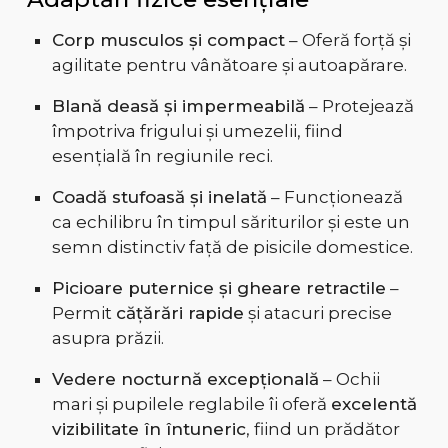
Corp musculos și compact
– Oferă forță și
agilitate pentru vânătoare și autoapărare.
Blană deasă și impermeabilă
– Protejează
împotriva frigului și umezelii, fiind
esențială în regiunile reci.
Coadă stufoasă și inelată
– Funcționează
ca echilibru în timpul săriturilor și este un
semn distinctiv față de pisicile domestice.
Picioare puternice și gheare retractile
–
Permit
cățărări rapide
și atacuri precise
asupra prăzii.
Vedere nocturnă excepțională
– Ochii
mari și pupilele reglabile îi oferă
excelentă
vizibilitate în întuneric
, fiind un prădător