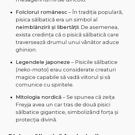
Folclorul românesc
– În tradiția populară,
pisica sălbatică era un simbol al
neîmblânzirii și libertății
. De asemenea,
exista credința că o pisică sălbatică care
traversează drumul unui vânător aduce
ghinion.
Legendele japoneze
– Pisicile sălbatice
(
neko-mata
) erau considerate creaturi
magice capabile să vadă viitorul și să
comunice cu spiritele.
Mitologia nordică
– Se spunea că zeița
Freyja avea un car tras de două pisici
sălbatice gigantice, simbolizând forța și
protecția divină.