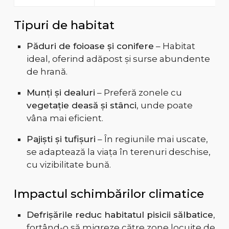
Tipuri de habitat
Păduri de foioase și conifere
– Habitat
ideal, oferind adăpost și surse abundente
de hrană.
Munți și dealuri
– Preferă zonele cu
vegetație deasă și stânci
, unde poate
vâna mai eficient.
Pajiști și tufișuri
– În regiunile mai uscate,
se adaptează la viața în terenuri deschise,
cu vizibilitate bună.
Impactul schimbărilor climatice
Defrișările reduc habitatul pisicii sălbatice
,
forțând-o să migreze către zone locuite de