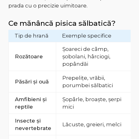
prada cu o precizie uimitoare.
Ce mănâncă pisica sălbatică?
Tip de hrană
Exemple specifice
Șoareci de câmp,
Rozătoare
șobolani, hârciogi,
popândăi
Prepelițe, vrăbii,
Păsări și ouă
porumbei sălbatici
Amfibieni și
Șopârle, broaște, șerpi
reptile
mici
Insecte și
Lăcuste, greieri, melci
nevertebrate