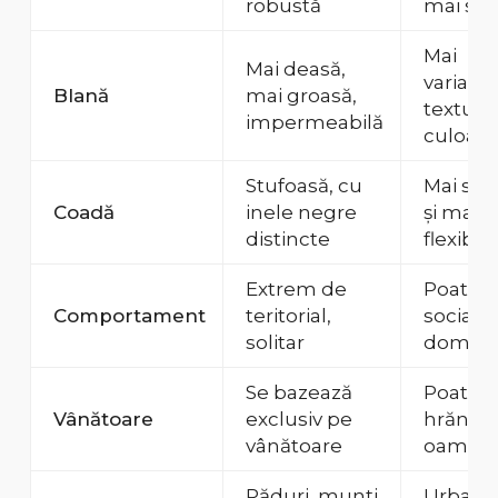
robustă
mai sup
Mai
Mai deasă,
variabil
Blană
mai groasă,
textură 
impermeabilă
culoare
Stufoasă, cu
Mai sub
Coadă
inele negre
și mai
distincte
flexibilă
Extrem de
Poate fi
Comportament
teritorial,
sociabil
solitar
domesti
Se bazează
Poate fi
Vânătoare
exclusiv pe
hrănită
vânătoare
oameni
Păduri, munți,
Urban,