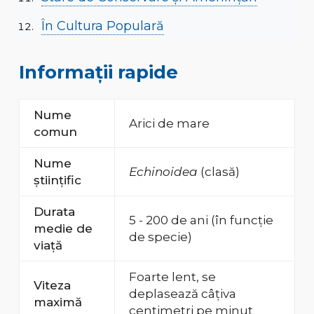
În Cultura Populară
Informații rapide
Nume
Arici de mare
comun
Nume
Echinoidea
(clasă)
științific
Durata
5 - 200 de ani (în funcție
medie de
de specie)
viață
Foarte lent, se
Viteza
deplasează câțiva
maximă
centimetri pe minut