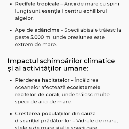
Recifele tropicale
– Aricii de mare cu spini
lungi sunt
esențiali pentru echilibrul
algelor
.
Ape de adâncime
– Specii abisale trăiesc la
peste
5.000 m
, unde presiunea este
extrem de mare.
Impactul schimbărilor climatice
și al activităților umane:
Pierderea habitatelor
– Încălzirea
oceanelor afectează
ecosistemele
recifelor de corali
, unde trăiesc multe
specii de arici de mare.
Creșterea populațiilor din cauza
dispariției prădătorilor
– Vidrele de mare,
stelele de mare și alte specii care