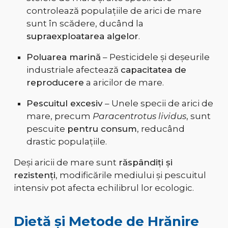
controlează populațiile de arici de mare
sunt în scădere, ducând la
supraexploatarea algelor
.
Poluarea marină
– Pesticidele și deșeurile
industriale afectează
capacitatea de
reproducere
a aricilor de mare.
Pescuitul excesiv
– Unele specii de arici de
mare, precum
Paracentrotus lividus
, sunt
pescuite
pentru consum
, reducând
drastic populațiile.
Deși aricii de mare sunt
răspândiți și
rezistenți
, modificările mediului și pescuitul
intensiv pot afecta echilibrul lor ecologic.
Dietă și Metode de Hrănire