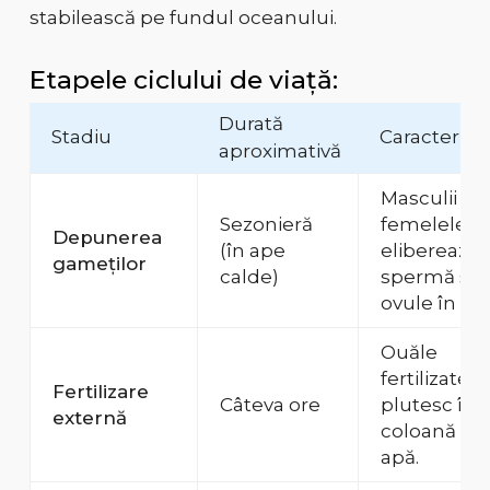
stabilească pe fundul oceanului.
Etapele ciclului de viață:
Durată
Stadiu
Caracteristi
aproximativă
Masculii și
Sezonieră
femelele
Depunerea
(în ape
eliberează
gameților
calde)
spermă și
ovule în apă
Ouăle
fertilizate
Fertilizare
Câteva ore
plutesc în
externă
coloană de
apă.