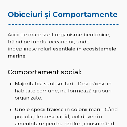
Obiceiuri și Comportamente
Aricii de mare sunt
organisme bentonice
,
trăind pe fundul oceanelor, unde
îndeplinesc
roluri esențiale în ecosistemele
marine
.
Comportament social:
Majoritatea sunt solitari
– Deși trăiesc în
habitate comune, nu formează grupuri
organizate.
Unele specii trăiesc în colonii mari
– Când
populațiile cresc rapid, pot deveni o
amenințare pentru recifuri
, consumând