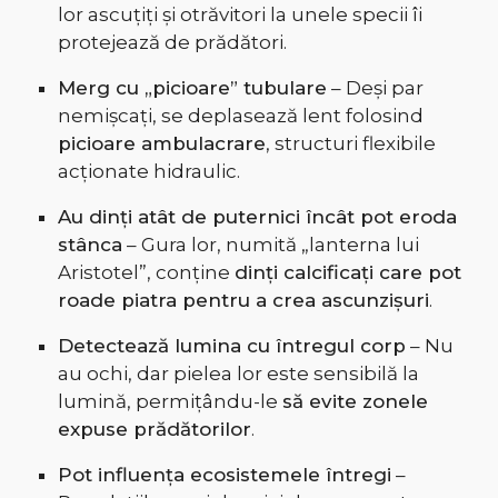
lor ascuțiți și otrăvitori la unele specii îi
protejează de prădători.
Merg cu „picioare” tubulare
– Deși par
nemișcați, se deplasează lent folosind
picioare ambulacrare
, structuri flexibile
acționate hidraulic.
Au dinți atât de puternici încât pot eroda
stânca
– Gura lor, numită „lanterna lui
Aristotel”, conține
dinți calcificați care pot
roade piatra pentru a crea ascunzișuri
.
Detectează lumina cu întregul corp
– Nu
au ochi, dar pielea lor este sensibilă la
lumină, permițându-le
să evite zonele
expuse prădătorilor
.
Pot influența ecosistemele întregi
–