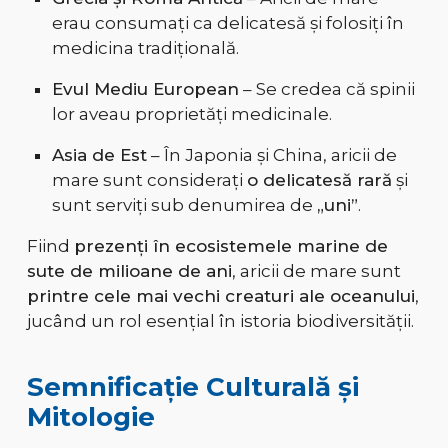
erau consumați ca delicatesă și folosiți în
medicina tradițională.
Evul Mediu European
– Se credea că spinii
lor aveau proprietăți medicinale.
Asia de Est
– În Japonia și China, aricii de
mare sunt considerați
o delicatesă rară
și
sunt serviți sub denumirea de
„uni”
.
Fiind
prezenți în ecosistemele marine de
sute de milioane de ani
, aricii de mare sunt
printre cele mai vechi creaturi ale oceanului
,
jucând un rol esențial în istoria biodiversității.
Semnificație Culturală și
Mitologie