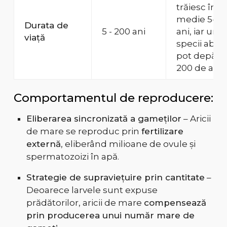
trăiesc în
medie 5-10
Durata de
5 - 200 ani
ani, iar une
viață
specii abisa
pot depăși
200 de ani.
Comportamentul de reproducere:
Eliberarea sincronizată a gameților
– Aricii
de mare se reproduc prin
fertilizare
externă
, eliberând milioane de ovule și
spermatozoizi în apă.
Strategie de supraviețuire prin cantitate
–
Deoarece larvele sunt expuse
prădătorilor, aricii de mare
compensează
prin producerea unui număr mare de