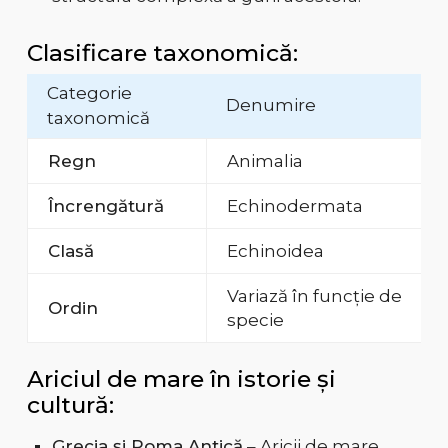
Clasificare taxonomică:
Categorie
Denumire
taxonomică
Regn
Animalia
Încrengătură
Echinodermata
Clasă
Echinoidea
Variază în funcție de
Ordin
specie
Ariciul de mare în istorie și
cultură:
Grecia și Roma Antică
– Aricii de mare