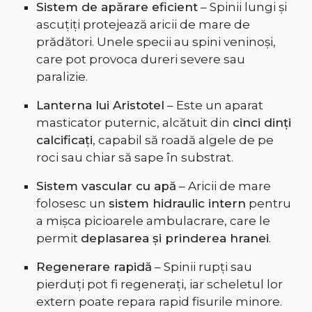
Sistem de apărare eficient
– Spinii lungi și
ascuțiți protejează aricii de mare de
prădători. Unele specii au spini veninoși,
care pot provoca dureri severe sau
paralizie.
Lanterna lui Aristotel
– Este un aparat
masticator puternic, alcătuit din
cinci dinți
calcificați
, capabil să roadă algele de pe
roci sau chiar să sape în substrat.
Sistem vascular cu apă
– Aricii de mare
folosesc un
sistem hidraulic intern
pentru
a mișca picioarele ambulacrare, care le
permit
deplasarea și prinderea hranei
.
Regenerare rapidă
– Spinii rupți sau
pierduți pot fi regenerați, iar scheletul lor
extern poate repara rapid fisurile minore.