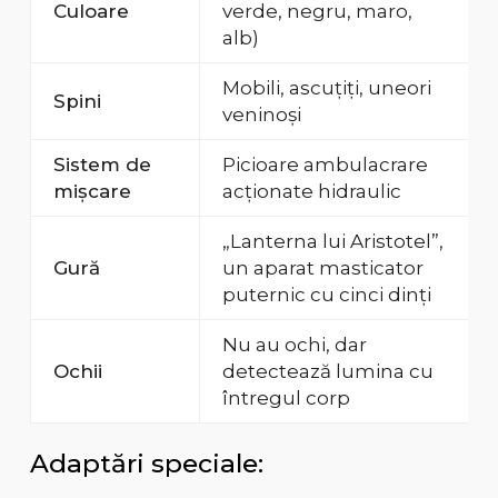
Culoare
verde, negru, maro,
alb)
Mobili, ascuțiți, uneori
Spini
veninoși
Sistem de
Picioare ambulacrare
mișcare
acționate hidraulic
„Lanterna lui Aristotel”,
Gură
un aparat masticator
puternic cu cinci dinți
Nu au ochi, dar
Ochii
detectează lumina cu
întregul corp
Adaptări speciale: