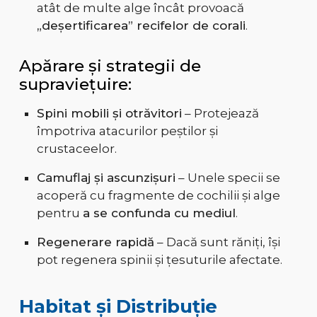
atât de multe alge încât provoacă
„deșertificarea” recifelor de corali
.
Apărare și strategii de
supraviețuire:
Spini mobili și otrăvitori
– Protejează
împotriva atacurilor peștilor și
crustaceelor.
Camuflaj și ascunzișuri
– Unele specii se
acoperă cu fragmente de cochilii și alge
pentru
a se confunda cu mediul
.
Regenerare rapidă
– Dacă sunt răniți, își
pot regenera spinii și țesuturile afectate.
Habitat și Distribuție