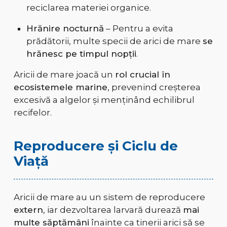
reciclarea materiei organice.
Hrănire nocturnă
– Pentru a evita
prădătorii, multe specii de arici de mare
se
hrănesc pe timpul nopții
.
Aricii de mare joacă un
rol crucial în
ecosistemele marine
, prevenind creșterea
excesivă a algelor și menținând echilibrul
recifelor.
Reproducere și Ciclu de
Viață
Aricii de mare au un sistem de reproducere
extern
, iar dezvoltarea larvară durează
mai
multe săptămâni
înainte ca tinerii arici să se