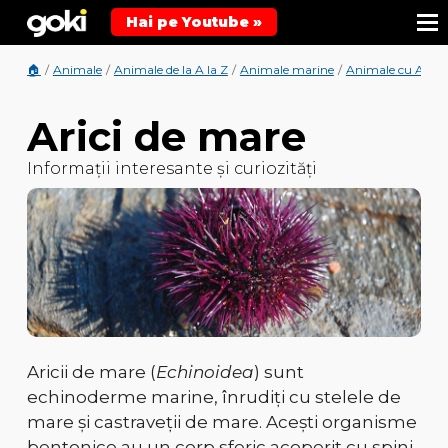
Hai pe Youtube »
🏠
/
Animale
/
Animale de la A la Z
/
Animale marine
/
Animale cu A
/
De
Arici de mare
Informații interesante și curiozități
Aricii de mare (
Echinoidea
) sunt
echinoderme marine
, înrudiți cu stelele de
mare și castraveții de mare. Acești
organisme
bentonice
au un
corp sferic acoperit cu spini