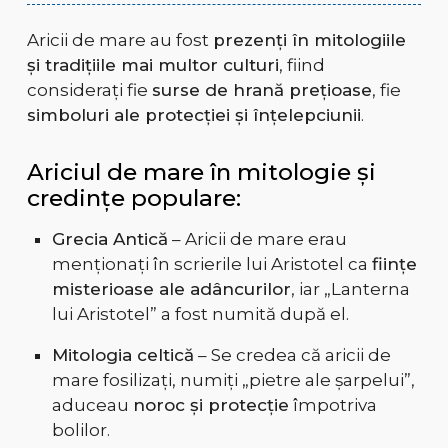
Aricii de mare au fost
prezenți în mitologiile
și tradițiile mai multor culturi
, fiind
considerați fie
surse de hrană prețioase
, fie
simboluri ale protecției și înțelepciunii
.
Ariciul de mare în mitologie și
credințe populare:
Grecia Antică
– Aricii de mare erau
menționați în scrierile lui Aristotel ca
ființe
misterioase ale adâncurilor
, iar „Lanterna
lui Aristotel” a fost numită după el.
Mitologia celtică
– Se credea că aricii de
mare fosilizați, numiți „pietre ale șarpelui”,
aduceau
noroc și protecție
împotriva
bolilor.