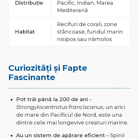
Distribuție
Pacific, Indian, Marea
Mediterană
Recifuri de corali, zone
Habitat
stâncoase, fundul marin
nisipos sau nămolos
Curiozități și Fapte
Fascinante
Pot trăi până la 200 de ani
–
Strongylocentrotus franciscanus
, un arici
de mare din Pacificul de Nord, este una
dintre cele mai longevive creaturi marine.
Au un sistem de apărare eficient
– Spinii