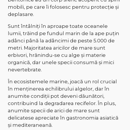
mobili
, pe care îi folosesc pentru protecție și
deplasare.
Sunt întâlniți în
aproape toate oceanele
lumii
, trăind pe fundul marin de la
ape puțin
adânci până la adâncimi de peste 5.000 de
metri
. Majoritatea aricilor de mare sunt
erbivori
, hrănindu-se cu
alge și materie
organică
, dar unele specii consumă și mici
nevertebrate.
În ecosistemele marine, joacă un
rol crucial
în menținerea echilibrului algelor
, dar în
anumite condiții pot deveni
dăunători
,
contribuind la degradarea recifelor. În plus,
anumite specii de arici de mare sunt
delicatese apreciate
în gastronomia asiatică
și mediteraneană.