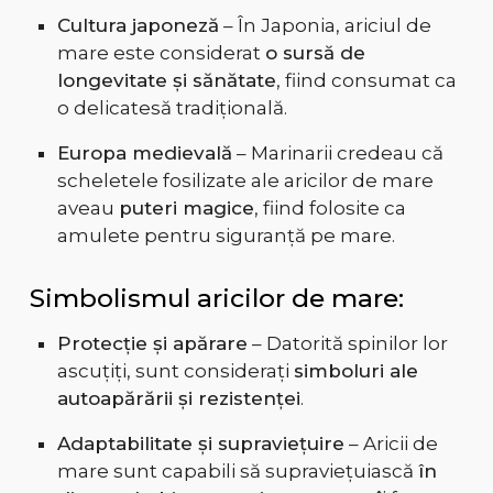
Cultura japoneză
– În Japonia, ariciul de
mare este considerat
o sursă de
longevitate și sănătate
, fiind consumat ca
o delicatesă tradițională.
Europa medievală
– Marinarii credeau că
scheletele fosilizate ale aricilor de mare
aveau
puteri magice
, fiind folosite ca
amulete pentru siguranță pe mare.
Simbolismul aricilor de mare:
Protecție și apărare
– Datorită spinilor lor
ascuțiți, sunt considerați
simboluri ale
autoapărării și rezistenței
.
Adaptabilitate și supraviețuire
– Aricii de
mare sunt capabili să supraviețuiască
în