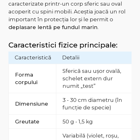
caracterizate printr-un corp sferic sau oval
acoperit cu spini mobili. Aceștia joacă un rol
important în protecția lor și le permit o
deplasare lentă pe fundul marin
.
Caracteristici fizice principale:
Caracteristică
Detalii
Sferică sau ușor ovală,
Forma
schelet extern dur
corpului
numit „test”
3 - 30 cm diametru (în
Dimensiune
funcție de specie)
Greutate
50 g - 1,5 kg
Variabilă (violet, roșu,