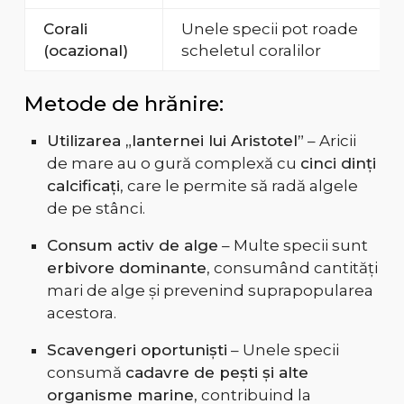
Corali
Unele specii pot roade
(ocazional)
scheletul coralilor
Metode de hrănire:
Utilizarea „lanternei lui Aristotel”
– Aricii
de mare au o gură complexă cu
cinci dinți
calcificați
, care le permite să radă algele
de pe stânci.
Consum activ de alge
– Multe specii sunt
erbivore dominante
, consumând cantități
mari de alge și prevenind suprapopularea
acestora.
Scavengeri oportuniști
– Unele specii
consumă
cadavre de pești și alte
organisme marine
, contribuind la