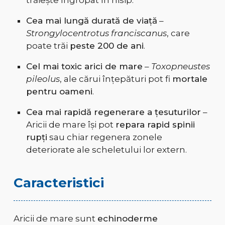
trăiește îngropat în nisip.
Cea mai lungă durată de viață
–
Strongylocentrotus franciscanus
, care
poate trăi
peste 200 de ani
.
Cel mai toxic arici de mare
–
Toxopneustes
pileolus
, ale cărui înțepături pot fi
mortale
pentru oameni
.
Cea mai rapidă regenerare a țesuturilor
–
Aricii de mare își pot
repara rapid spinii
rupți
sau chiar regenera zonele
deteriorate ale scheletului lor extern.
Caracteristici
Aricii de mare sunt
echinoderme