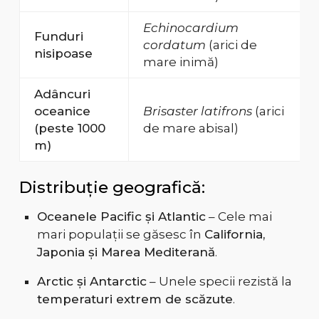
Echinocardium
Funduri
cordatum
(arici de
nisipoase
mare inimă)
Adâncuri
oceanice
Brisaster latifrons
(arici
(peste 1000
de mare abisal)
m)
Distribuție geografică:
Oceanele Pacific și Atlantic
– Cele mai
mari populații se găsesc în
California,
Japonia și Marea Mediterană
.
Arctic și Antarctic
– Unele specii rezistă la
temperaturi extrem de scăzute
.