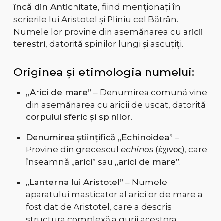
încă din Antichitate
, fiind menționați în
scrierile lui Aristotel și Pliniu cel Bătrân.
Numele lor provine din asemănarea cu
aricii
terestri
, datorită spinilor lungi și ascuțiți.
Originea și etimologia numelui:
„Arici de mare”
– Denumirea comună vine
din asemănarea cu aricii de uscat, datorită
corpului sferic și spinilor
.
Denumirea științifică „Echinoidea”
–
Provine din grecescul
echinos
(ἐχῖνος), care
înseamnă
„arici”
sau
„arici de mare”
.
„Lanterna lui Aristotel”
– Numele
aparatului masticator al aricilor de mare a
fost dat de Aristotel, care a descris
structura complexă a gurii acestora.