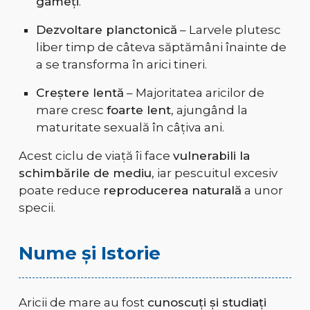
gameți
.
Dezvoltare planctonică
– Larvele plutesc
liber timp de câteva săptămâni înainte de
a se transforma în arici tineri.
Creștere lentă
– Majoritatea aricilor de
mare cresc
foarte lent
, ajungând la
maturitate sexuală în câțiva ani.
Acest ciclu de viață îi face
vulnerabili la
schimbările de mediu
, iar pescuitul excesiv
poate reduce
reproducerea naturală
a unor
specii.
Nume și Istorie
Aricii de mare au fost
cunoscuți și studiați