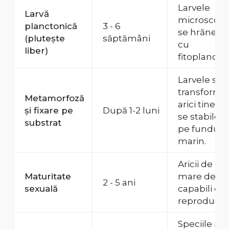
Larvele
Larvă
microscopi
planctonică
3 - 6
se hrănesc
(plutește
săptămâni
cu
liber)
fitoplancto
Larvele se
transformă 
Metamorfoză
arici tineri și
și fixare pe
După 1-2 luni
se stabiles
substrat
pe fundul
marin.
Aricii de
Maturitate
mare devin
2 - 5 ani
sexuală
capabili de
reproducer
Speciile mic