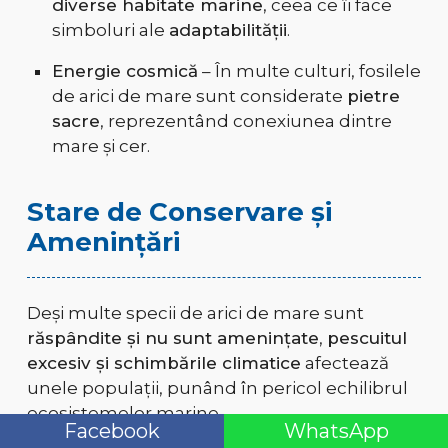
diverse habitate marine
, ceea ce îi face
simboluri ale
adaptabilității
.
Energie cosmică
– În multe culturi, fosilele
de arici de mare sunt considerate
pietre
sacre
, reprezentând conexiunea dintre
mare și cer.
Stare de Conservare și
Amenințări
Deși multe specii de arici de mare sunt
răspândite și nu sunt amenințate
,
pescuitul
excesiv și schimbările climatice
afectează
unele populații, punând în pericol echilibrul
ecosistemelor marine.
Facebook
WhatsApp